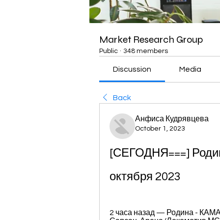
Market Research Group
Public
·
348 members
Discussion
Media
Back
Анфиса Кудрявцева
October 1, 2023
[СЕГОДНЯ===] Родин
октября 2023
2 часа назад — Родина - КАМА