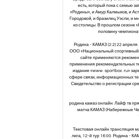
есть, который пока с семью 
«Родины», и Амур Калмыков, и Ас
Городовой, и бразилец Уэсли, и мн
из столицы. В прошлом сезоне 
половину чемпионата
Родина - КАМАЗ (2:2) 22 апрел
ООО «Национальный спортивный т
сайте применяются рекоменд
применения рекомендательных те
издание «www. sportbox. ru» за
сфере связи, информационных тех
Свидетельство о регистрации ср
родина камаз онлайн: Лайф тв пр
матча КАМАЗ (Набережные Чел
Текстовая онлайн трансляция ма
лига, 12-й тур 16:00. Родина - КА