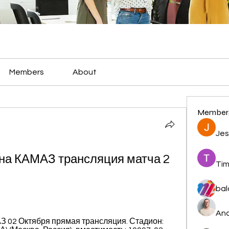
Members
About
Member
Jes
а КАМАЗ трансляция матча 2 
Tim
bal
And
З 02 Октября прямая трансляция. Стадион: 