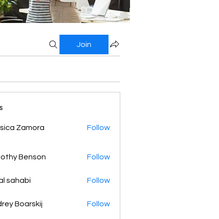
Join
s
sica Zamora
Follow
othy Benson
Follow
al sahabi
Follow
rey Boarskij
Follow