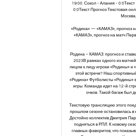
19:00. Сокол - Алания - 0:0Текст
0:0Текст Прогноз Текстовая онла
Москва.
«Родина» — «КАМАЗ», прогноз на
«КАМАЗ», прогноз на матч Перво
Родина – КАМАЗ: прогноз и ставк
2023В рамках одного из матчей
лицом к лицу игроки «Родины» и 
этой встрече? Наш спортивный
«Родина» Футболисты «Родины» в
игры. Команда идет на 12-й стр
очков. Такой багаж был д
Текстовую трансляцию этого поед
прошлом сезоне остановилась в н
Достойно коллектив Дмитрия Парф
подняться в РПЛ. К новому сезо
главных фаворитов, что показыва