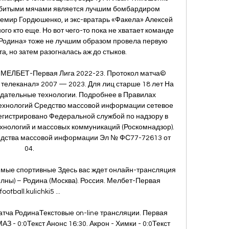
забитыми мячами является лучшим бомбардиром 
темир Гордюшенко, и экс-вратарь «Факела» Алексей 
ого кто еще. Но вот чего-то пока не хватает команде 
«Родина» тоже не лучшим образом провела первую 
, но затем разогналась аж до стыков. 

я. МЕЛБЕТ-Первая Лига 2022-23. Протокол матча© 
елеканал» 2007 — 2023. Для лиц старше 18 лет На 
ательные технологии. Подробнее в Правилах 
хнологий Средство массовой информации сетевое 
регистрировано Федеральной службой по надзору в 
нологий и массовых коммуникаций (Роскомнадзор). 
едства массовой информации Эл № ФС77-72613 от 
04. 

ямые спортивные Здесь вас ждет онлайн-трансляция 
ны) – Родина (Москва). Россия. Мелбет-Первая 
football.kulichki5 ...

тча РодинаТекстовые on-line трансляции. Первая 
МАЗ - 0:0Текст Анонс 16:30. Акрон - Химки - 0:0Текст 