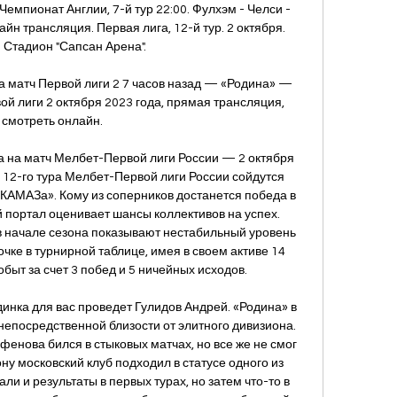
 Чемпионат Англии, 7-й тур 22:00. Фулхэм - Челси - 
йн трансляция. Первая лига, 12-й тур. 2 октября. 
 Стадион "Сапсан Арена". 

 матч Первой лиги 2 7 часов назад — «Родина» — 
й лиги 2 октября 2023 года, прямая трансляция, 
смотреть онлайн.

а на матч Мелбет-Первой лиги России — 2 октября 
 12-го тура Мелбет-Первой лиги России сойдутся 
«КАМАЗа». Кому из соперников достанется победа в 
 портал оценивает шансы коллективов на успех. 
 начале сезона показывают нестабильный уровень 
очке в турнирной таблице, имея в своем активе 14 
обыт за счет 3 побед и 5 ничейных исходов. 

инка для вас проведет Гулидов Андрей. «Родина» в 
епосредственной близости от элитного дивизиона. 
енова бился в стыковых матчах, но все же не смог 
ну московский клуб подходил в статусе одного из 
ли и результаты в первых турах, но затем что-то в 