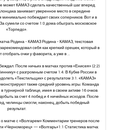
не может КАМАЗ сделать качественный шаг вперед. 
лонцака занимает уверенное место в середине 
м минимально побеждает своих соперников. Вот и в 
 сумели со счетом 1:0 дома обыграть московское 
«Торпедо». 

атча Родина - КАМАЗ Родина - КАМАЗ, текстовая 
арекомендовал себя как крепкий орешек, который в 
отобрать очки у фаворита, а уже в ...

беждал. После ничьих в матчах против «Енисея» (2:2) 
Шиннику» с разгромным счетом 1:4. В Кубке России в 
долеть «Текстильщик» с результатом 3:1. «КАМАЗ» 
емонстрируют также средний уровень игры. Команда 
в турнирной таблице, имея в своем активе 16 очков. 
добыть за счет 4 побед и 4 ничейных исходов. После 
ед, челинцы смогли, наконец, добыть победный 
результат. 

о матче с «Волгарем» Комментарии тренеров после 
и «Черноморец» — «Волгарь»1:1 Статистика матча: 