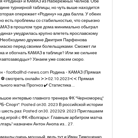
ая «Родина» и КАМАЗ из Набережных Челнов. Обе 
ине турнирной таблицы, но чуть выше находится 
торая опережает «Родину» на два балла. У обеих 
но есть проблемы со стабильностью, что серьезно 
КАМАЗ в прошлом туре дома минимально обыграл 
одина» умудрилась крупно влететь ярославскому 
4. Необходимо дружине Дмитрия Парфенова 
фиаско перед своими болельщиками. Сможет ли 
ка и обогнать КАМАЗ в таблице? Или же сильнее 
«автозаводцы»? Узнаем уже совсем скоро. 

н - footballhd-news.com Родина - КАМАЗ (Прямая 
) ⚽ смотреть онлайн ≻≻02.10.2023≺≺ Прямая 
ного матча Прогноз ✔️ Статистика ...

ольшое интервью главного тренера ФК "Черноморец" 
Б-Спорт": Posted on30. 2023 В российской истории 
 шесть раз: Posted on30. 202329. 2023 Приглашаем 
д игрой с ФК «Волгарь»: Главным арбитром матча 
гарь" назначен Антон Анопа из... 27. 

команды очень мощный, ведь тут и Иван Тимошенко 