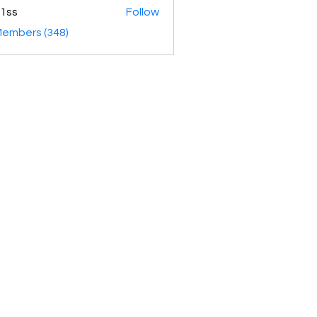
1ss
Follow
Members (348)