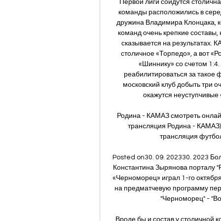
Первой лиги сойдутся столичн
команды расположились в серед
дружина Владимира Клонцака, ко
команд очень крепкие составы, 
сказывается на результатах. 
столичное «Торпедо», а вот «Р
«Шиннику» со счетом 1:
реабилитироваться за такое 
московский клуб добыть три оч
окажутся неуступчивые 
Родина - КАМАЗ смотреть онлай
трансляция Родина - КАМАЗ
трансляция футболь
Posted on30. 09. 202330. 2023 Б
Константина Зырянова порталу "Р
«Черноморец» играл 1-го октября
на предматчевую программу пере
"Черноморец" - "Вол
Вроде бы и состав у столичной 