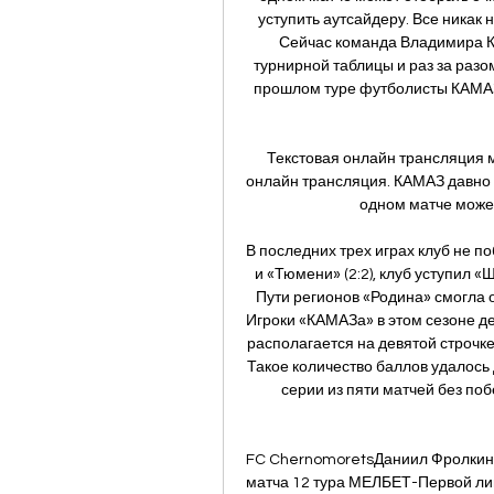
уступить аутсайдеру. Все никак 
Сейчас команда Владимира К
турнирной таблицы и раз за разо
прошлом туре футболисты КАМАЗа
Текстовая онлайн трансляция м
онлайн трансляция. КАМАЗ давно з
одном матче может 
В последних трех играх клуб не по
и «Тюмени» (2:2), клуб уступил «
Пути регионов «Родина» смогла о
Игроки «КАМАЗа» в этом сезоне д
располагается на девятой строчке 
Такое количество баллов удалось 
серии из пяти матчей без поб
FC ChernomoretsДаниил Фролкин 
матча 12 тура МЕЛБЕТ-Первой лиг