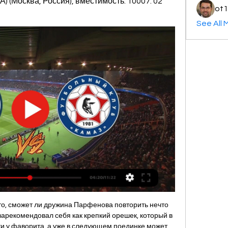
 (Москва, Россия), вместимость: 10007. 02 
ot1
See All 
то, сможет ли дружина Парфенова повторить нечто 
арекомендовал себя как крепкий орешек, который в 
и у фаворита, а уже в следующем поединке может 