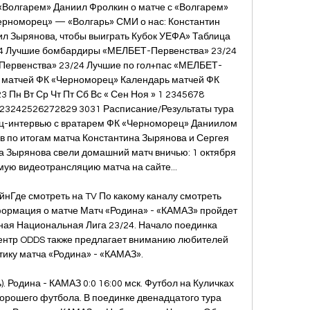
«Волгарем» Даниил Фролкин о матче с «Волгарем» 
ерноморец» — «Волгарь» СМИ о нас: Константин 
л Зырянова, чтобы выиграть Кубок УЕФА» Таблица 
4 Лучшие бомбардиры «МЕЛБЕТ-Первенства» 23/24 
ервенства» 23/24 Лучшие по гол+пас «МЕЛБЕТ-
ы матчей ФК «Черноморец» Календарь матчей ФК 
Пн Вт Ср Чт Пт Сб Вс « Сен Ноя » 1 2345678 
3242526272829 3031 Расписание/Результаты тура 
лиц-интервью с вратарем ФК «Черноморец» Даниилом 
 по итогам матча Константина Зырянова и Сергея 
 Зырянова свели домашний матч вничью: 1 октября 
мую видеотрансляцию матча на сайте... 

нГде смотреть на TV По какому каналу смотреть 
ормация о матче Матч «Родина» - «КАМАЗ» пройдет 
ьная Национальная Лига 23/24. Начало поединка 
центр ODDS также предлагает вниманию любителей 
тику матча «Родина» - «КАМАЗ». 

 Родина - КАМАЗ 0:0 16:00 мск. Футбол на Куличках 
орошего футбола. В поединке двенадцатого тура 