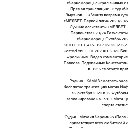
«Черноморец» сыграл вничью с 
Прямая трансляция: 12 тур «Ч
Зырянов — «Зенит» вовремя купи
«МЕЛБЕТ-Первой лиги» 2023/202
Лучшие ассистенты «МЕЛБЕТ-П
Первенства» 23/24 Результат
«Черноморец» Октябрь 2023 
9101112131415 16171819202122 2
Posted on01. 10. 202301. 2023 Б
Фролкиным: Видео комментариев
Павлова: Подопечные Константина
в 16:55 смотрите пря
Родина - КАМАЗ смотреть онлай
бесплатно трансляцию матча Инф
в 2 октября 2023 в 12 Футбол
запланировано на 19:00. Матч-
спорта статис
Судья - Михаил Черемных (Пермь).
приветствует всех любителей х