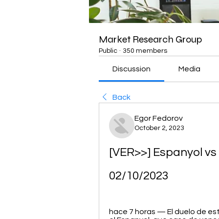
Market Research Group
Public
·
350 members
Discussion
Media
Back
Egor Fedorov
October 2, 2023
[VER>>] Espanyol vs 
02/10/2023
hace 7 horas — El duelo de es