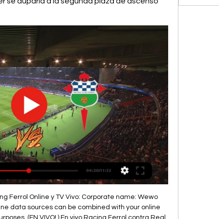
er se auparía a la segunda plaza de ascenso 
do único contra el Nàstic de Tarragona en el Estadio Abanca Balaidos. 

(((Directo TV===))) Directo RCD Espanyol contra Racing hace 11 horas — Predicciones y pronóstico del partido de fútbol de Segunda División Espanyol vs Racing Ferrol 02/10/23 con los mejores consejos de cuotas y ...

Horario y dónde ver el RCD Espanyol – Racing de Ferrol Cobertura en vivo de Espanyol vs. Racing Ferrol Segunda División De España juego en ESPN DEPORTES, incluye resultados en vivo, highlights y estadísticas ...

Espanyol Racing Ferrol en Directo hace 2 horas — (TV-)) Online RCD Espanyol vs Racing Ferrol en vivo 02.10.2023 RCD Espanyol - Racing de Ferrol, 05.10. FC Cartagena - RCD Espanyol, 09.10 .

Espanyol vs Racing Ferrol hoy, dónde ver online, TV en directo (Segunda División)La jornada número 8 del campeonato se cierra en la Liga Hypermotion con un partido trampa, que mide al RCD Espanyol con el Racing de Ferrol. El nombre y postín de ambos contendientes, y la condición de cada uno de ellos, invita a pensar en una cómoda victoria para los pericos, pero no deben confiarse los hombres de Luis García si pretenden doblegar a los ferrolanos. 

Espanyol vs Racing de Ferrol En vivo Espanyol vs Racing Ferrol en Barcelona. Jornada 8 02/10/2023 a las 21:00. Stage Front Stadium. Av. del Baix Llobregat, 100 8940, ...

Última... A parte tiene el símbolo de identidad de nuestra ciudad que son los astilleros. Se pueden ver también las grúas que llevan años formando parte de Ferrol”. Tercera equipación (roja): “Representa el Ferrol de la ilustración. A esta ciudad le llaman la tableta de chocolate porque son seis calles horizontales y nueve transversales. (EN DIRECTO>) Online Racing-Amorebieta en vivo 10 hace 1 día — CD Leganés vs Real Racing Club [[STREAMING*]] En directo Tenerife vs RCD Espanyol Como ver el partido Eibar contra Tenerife video en directo. 

Horarios: ¿cuándo y a qué hora se juega hoy el Espanyol-Racing Ferrol? Tras caer derrotado ante el CD Tenerife, el Espanyol recibe al Racing de Ferrol en Cornellá, que llega tras doblegar a todo un Real Zaragoza PARTIDORCD Espanyol – Racing de FerrolFECHALunes, 2 de octubreESTADIOStage Front StadiumHORARIO21:00 horas Televisión: canales TV donde ver el Espanyol vs Racing Ferrol El partido que enfrentará a Espanyol y Racing de Ferrol 8ª jornada de la Liga Hypermotion se podrá seguir en directo a través de Movistar + La Liga, ya que la Segunda División entra dentro del paquete ofrecido por este gigante telefónico. 

El nuevo estadio sería escenario de dos brillantes ediciones del Trofeo Concepción Arenal en los años 53 y 54. El Trofeo fue de oro y se marchó, respectivamente, para Bilbao y Valencia. El Manuel Rivera fue derribado en 1993. Por esos años destacan en el Club Ferrol (nombre que adoptó el club desde 1941 hasta 1972 por imperativo gubernativo) futbolistas como los hermanos Gabriel y Juanito Alonso, futuros madridistas, entre otros muchos. En la temporada de 1952 el equipo gallego disputó por primera vez en su historia la liguilla de ascenso a Primera División, aunque no pudo conseguir su objetivo al terminar en última posición de ocho equipos. 

Cambio de jugador. [[DEPORTE TV!! ]] Directo SD Eibar vs Tenerife en vivo 30 sep hace 6 días — [FÚTBOL<<] En vivo Racing Ferrol vs Real Zaragoza vídeo del partido 25. 2023 Todos los datos de la previa del partido Racing Ferrol vs... 5 m de hierba naturalUniforme Titular Alternativo Última temporadaLiga Primera Federación(2022-23) 1. º (Grupo I) Copa Copa del Rey(2022-23) Primera ronda Actualidad Segunda División 2023-24Página web oficial[editar datos en Wikidata] El Racing Club de Ferrol, S. (conocido como Racing de Ferrol, o simplemente Racing) es un club de fútbol español de la ciudad de Ferrol, provincia de La Coruña, Galicia que compite en Segunda División. 

[[en vivo ver partido!!]] Hoy RCD Espanyol vs Racing Ferrol Cobertura en vivo de Racing Ferrol vs. Espanyol Segunda División De España juego en ESPN, incluye resultados en vivo, highlights y estadísticas ...

[HOY>>>] Alcorcón vs Racing Ferrol en vivo hoy 1 Cuando comience el partido, podrás seguir Espanyol vs Racing de Ferrol en vivo Para consultar el calendario y los resultados de fútbol de hoy, visita nuestra ...

Estadio[editar] Campo de Caranza En junio de 1919 se inauguró el campo de Caranza, con el encuentro Racing-Deportivo (que finalizó con un 1-5 favorable para los coruñeses). Esto dejó un mal sabor de boca a los ferrolanos por lo que exigieron un nuevo partido, en el que de nuevo fueron derrotados por los coruñeses por 4-3, aunque fue un partido con un inicio excelente del Racing que dominaba por 1-3, pero la figura de Ramón González, que marcó 3 goles en 4 minutos, dio la vuelta al marcador. a finales de ese mes). El arranque racinguista tuvo lugar en el campo de sport de Caranza, que ya venía usándose desde mediados de la década por los diferentes clubs existentes, pero que no fue inaugurado oficialmente hasta el 13 de julio de 1919 con un partido entre el Racing y el Deportivo de La Coruña, con quien más de cien años después sigue disputando, cuando coinciden, el derbi de las rías altas. 

RCD Espanyol vs Racing Club de Ferrol | Segunda División hace 7 horas — El duelo de este lunes deviene más importante si cabe para el Espanyol, que caso de vencer se auparía a la segunda plaza de ascenso directo tras ...

Desembolsado en su totalidad el capital social exigido por la Comisión Mixta, el 26 de julio de 2001, en presencia de D. Pedro Luis García de los Huertos Vidal, Notario de Ferrol, del Ilustre Colegio de La Coruña, comparecen D. Isidro Silveira Cameselle, D. José Mª Criado Labajo, D. Espanyol vs Racing Ferrol hoy, dónde ver - Fútbol Moderno Partido Espanyol vs Racing Club Ferrol - LaLiga 2 (9/30/2023): Marcador en vivo, retransmisión, estadísticas y resultados directos en Tribuna. 

También podrás seguir en directo el resultado del partido en nuestros marcadores online para que no te pierdas nada de este duelo entre aspirantes al ascenso. La mejor manera de ver online y TV es a través de Yomvi desde España. España: Movistar +, en