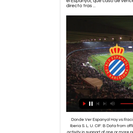
el Espanyol, que caso de venc
directo tras ...
Donde Ver Espanyol Hoy vs Racing Ferrol Online y TV Vivo: Corporate name: Wewo Iberia S. L. U. CIF: B Data from offline data sources can be combined with your online activity in support of one or more purposes. (EN VIVO! ) En vivo Racing Ferrol contra Real Zaragoza vídeo El Racing Club de Ferrol, S. A. D. (conocido como Racing de Ferrol, o simplemente Racing) es un club de fútbol español de la ciudad de Ferrol, provincia de La... Horario y dónde ver el RCD Espanyol – Racing de Ferrol hace 4 horas — El partido que enfrentará a Espanyol y Racing de Ferrol 8ª jornada de la Liga Hypermotion se podrá seguir en directo a través de Movistar + La... 

Racing de Ferrol En el caso del Racing de Ferrol se espera la línea continuista por la que viene apostando Cristóbal Párralo durante este comienzo de año, fruto del gran rendimiento que le están ofreciendo los titulares. Posible alineación del Racing de Ferrol: Cantero; Delmás, Jon García, David Castro, Brais; Jesús Bernal, Señé; Carlos Vicente, Héber Pena; Iker Losada y Álvaro Giménez Félix de UñaRedactor de la Liga Hypermotion. Apasionado del deporte en general, y del fútbol en particular. Sufro con el Oviedo y disfruto con el resto. 

Fundadores[editar] Jugadores y aficionados ferrolanos se agruparon para crear un club potente que pudiese competir con equipos de cierto prestigio regional como eran Vigo Sporting, Fortuna de Vigo o Deportivo de La Coruña. La idea partió de cinco amigos entusiastas del balompié: Constantino Teijo, Francisco Lorenzo, Mateo Pintado, Alfonso Varela y José Freire, que realizaron en 1919 las conversaciones para la unión entre el Giralda F. 

Racing de Ferrol en vivo, resultados H2H - Espanyol... Espanyol de Barcelona. 13; 3. CD Leganés. 12; 4. CD Tenerife. 12; 5. 9 Dónde ver en directo online Zaragoza vs. Rac. ((directo tv!! )) Huesca-Gijón en vivo ver partido 1 octubre VS. Racing Ferrol. 1 1. X 3. 4. 2 5. ¡APUESTA AHORA! Jugadores Al seguir la retransmisión online de la LaLiga 2, podrás estar siempre al... CALERO505PERE MILLA4TODOS LOS LÍDERES EN DISPAROSPASES01F. 

((TV-)) Online RCD Espanyol vs Racing Ferrol en vivo 02. 10. 2RCD Espanyol - Racing de Ferrol, 05. FC Cartagena - RCD Espanyol, 09. 10... Estas cookies pueden estar en todo el sitio web, colocadas por nuestros socios... [FÚTBOL<<] En vivo Racing Ferrol vs Real Zaragoza vídeo ¿Has visto al Racing Ferrol en directo? Aquí te puedes registrar. Clasificación RCD Espanyol. versus. Racing de Ferrol. 

[7]​ En 1960 el club regresó al grupo gallego de Tercera División. A pesar de ser su máximo dominador, el Racing caía en las fases de ascenso y no consiguió su objetivo hasta el año 1966. Su paso por Segunda duró en esta ocasión seis temporadas y su puesto más destacado fue una cuarta posición en la temporada 1968/69, a un solo puesto del ascenso con una racha de 17 partidos consecutivos sin conocer la derrota. El colorido es muy vivo y el modelo de la camiseta la luce muy bien con el Ferrol de la ilustración que marcó una etapa muy grande con el diseño de unas calles perfectas donde nadie se pierde”. 

Polígono Industrial Almeda: Acceso directo desde la S-15 Ronda de Dalt Movilidad exterior: Para evitar el colapso de automóviles en los aledaños del Stage Front Stadium al finalizar el partido, la Guàrdia Urbana de Cornellà recomienda que los aficionados que asistan con vehículo propio tomen las siguientes vías: Camí del Mig y Volta del Llobregat dirección Sant Boi. De todos modos, recordamos la recomendación del uso del transporte público, motocicletas o autocares de peñas. 

Mirandés · CD Mirandés vuelve a Sorare en la Mirandés vs RCD Espanyol de Barcelona · ver galerías... [[[hoy>]']] Directo Zaragoza Racing hoy 15. 2023 hace 2 días — ✓¿Cuándo juega el Espanyol y a qué hora?. El RCD Espanyol se enfrentará al Racing Ferrol este lunes 2 de octubre a las 21:00 hs. (hora de... Las semifinales fueron disputadas a parti