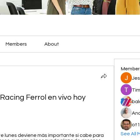
Members
About
Member
Jes
Tim
Racing Ferrol en vivo hoy 
bal
And
ot1
See All 
te lunes deviene más importante si cabe para 