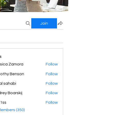
Join
s
sica Zamora
Follow
othy Benson
Follow
al sahabi
Follow
rey Boarskij
Follow
1ss
Follow
Members (350)