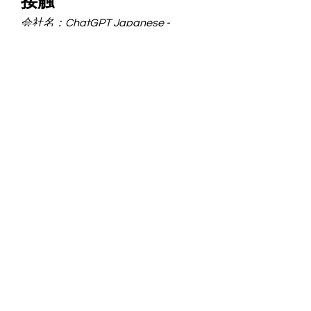
接触
会社名：ChatGPT Japanese - 
ChatGPT 日本語
マイページ : 
https://chatgptjapanese.net/
市区町村：東京都渋谷区
国: 日本
郵便番号：150-0022
電話番号：+81 80-1234-5678
メール：
chatgptjapanese@gmail.com
Google Map：東京都渋谷区恵比寿
南1-2-3
#日本語チャットgpt, #日本語チャッ
トgpt, #無料チャットgpt
0
0
Escribir un comentario...