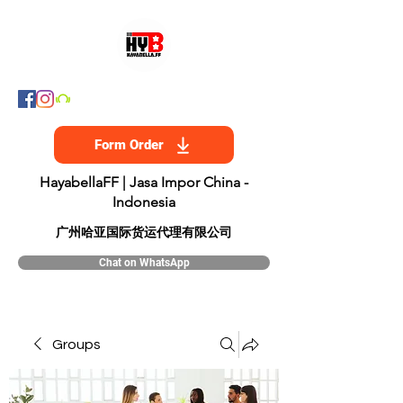
Form Order
HayabellaFF | Jasa Impor China -
Indonesia
​广州哈亚国际货运代理有限公司
Chat on WhatsApp
Groups