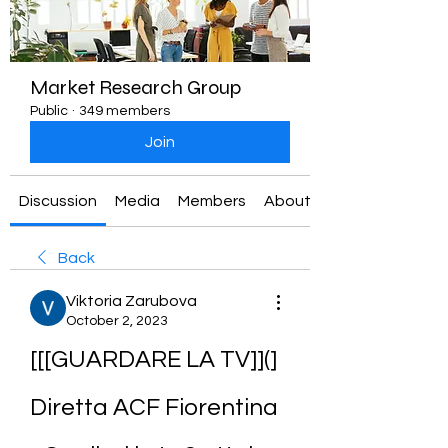
Market Research Group
Public
·
349 members
Join
Discussion
Media
Members
About
Back
Viktoria Zarubova
October 2, 2023
[[[GUARDARE LA TV]](] 
Diretta ACF Fiorentina 