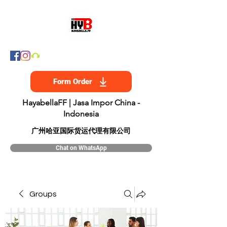
Form Order
HayabellaFF | Jasa Impor China -
Indonesia
​广州哈亚国际货运代理有限公司
Chat on WhatsApp
Groups