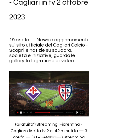
- Cagliari in tv 2 ottobre 
2023
19 ore fa — News e aggiornamenti 
sul sito ufficiale del Cagliari Calcio - 
Scopri le notizie su squadra, 
società e iniziative, guarda le 
gallery fotografiche e i video ...
(Gratuito*) Streaming: Fiorentina - Cagliari diretta tv 2 ot 42 minuti fa — 3 ore fa — (STREAMING==) Streaming Fiorentina vs Cagliari in diretta oggi 02/10/2023 Programmi Mediaset in Diretta Live su Italia 1.

ACF Fiorentina ACF Fiorentina S.r.l. a socio unico. Sede legale in Firenze, Viale Manfredo Fanti n. 4 - Telefono +39 055 503011 - Fax +39 055 579572. Capitale Sociale € 7.350.

(TRASMISSIONE IN DIRETTA<<<<) Genk-Fiorentina 21 set 2023 — 1 giorno fa — Partita: Genk-Fiorentina · Data: 21 settembre · Orario: 18:45 · Diretta Tv: Sky · Streaming: Sky Go, Now Tv, Tim Vision, Dazn.

((STREAMING*)) Atalanta BC CS Cagliari in tv 24 22 settembre 2023 · BIGLIETTI SITO. Biglietti. FIORENTINA-CAGLIARI: biglietti in vendita. 22 s. AC Milan Milan-Cagliari Primavera in diretta streaming web tv ...

Fiorentina - Cagliari : Serie A - Calcio. Calendario, programma Live Fussball: ACF Fiorentina - Cagliari Calcio. Dove vedere in tv o diretta streaming. Scegli la canali. TNT Sports 1 [UK]. Blue Sport 1 [CH]. Ziggo Voetbal [ ...

Il suo Cagliari riuscirà a strappare punti sul campo della Viola di Vincenzo italiano? Dove vedere Fiorentina-Cagliari in tv e in streaming Puoi vedere Fiorentina-Cagliari, così come tutti i match della Serie A TIM 2023/24, su DAZN in streaming live e on demand. A che ora inizia Fiorentina-Cagliari Le due squadre si affronteranno per la 7ª giornata di campionato sabato 30 settembre alle 20:45. La telecronaca di Fiorentina-Cagliari Telecronaca affidata a Gabriele Giustiniani, commento tecnico di Fabio Bazzani. 

Segui Fiorentina-Cagliari LIVE sul nostro sito Diretta tv e streaming di Fiorentina-Cagliari La gara tra Fiorentina e Cagliari è in programma alle ore 18 allo stadio Franchi di Firenze e sarà visibile in diretta tv su Sky Sport Serie A e Canale 251. La diretta streaming sarà disponibile sulla piattaforma Skygo. Fiorentina-Cagliari, le formazioni ufficiali FIORENTINA (3-4-2-1): Dragowski; Milenkovic, Pezzella, Igor; Caceres, Amrabat, Pulgar, Biraghi; Callejon, Bonaventura, Vlahovic. 

[[[In data odierna!]]##] Streaming Udinese-Fiorentina in dir 8 giorni fa — ACF Fiorentina. Dove Vedere la Fiorentina Oggi: TV e Streaming su Cagliari 5/10/2023 21:00 Fiorentina-Ferencvaros 8/10/2023 Napoli ...

(Trasmissione in diretta) Oggi Genk Fiorentina in diretta 21 settembre 2023 (#818) · Issues · Video / Live · GitLabConference League, c'è Genk-Fiorentina: le sfide della 10 ore fa — La partita verrà trasmessa in diretta sui canali di Sky Sport e in streaming su Dazn, Sky Go e Now Tv. Il match comincerà alle ore 18:45... Dove Vedere la Fiorentina Oggi: TV e Streaming su DAZN e SkyCi sono diversi modi per vedere la Fiorentina in tv e in streaming, sia gratis, sia a pagamento. Trattandosi di una squadra in Serie A, le partite sono disponibili soprattutto su DAZN, Now e Sky Calcio. 

Conference League - Genk-Fiorentina, probabili formazioni 2 giorni fa — Conference League - Genk-Fiorentina, probabili formazioni, statistiche e dove vederla in tv e live streaming. Eurosport. LE SCELTE DI ITALIANO Come sempre è un terno al lotto stabilire quali possano essere le scelte di Italiano: in vista di Genk Fiorentina possiamo comunque pensare a qualche variazione rispetto alla vittoria di domenica. Sport: notizie, streaming, risultati live e in diretta - Sportmediaset Tutto lo Sport: news, foto, video e risultati live su calcio di Serie A, Calciomercato, Champions League, Europa League, MotoGP, Basket, F1 e Formula E. 

Genk - Fiorentina: pronostico, formazioni e dove vederla in 7 ore fa — Pronostici calcio oggi · Pronostici Serie A · Pronostici Champions League Sarà anche possibile vedere Genk – Fiorentina in diretta Probabili formazioni Genk Fiorentina/ Diretta tv 20 ore fa — Probabili formazioni Genk Fiorentina: diretta tv, le scelte di Vrancken e Italiano verso la partita che si gioca per il gruppo F Fiorentina, out Bonaventura per la sfida con il Genk 4 ore fa — Defezione importante per la Fiorentina attesa domani in casa del Genk dalla prima gara della fase a gironi di Conference Prossime partite: 21. Genk - Fiorentina, 24. 

La squadra di Vincenzo Italiano ci riprova dopo la finale persa pochi mesi fa contro il West Ham a Praga. Anche questa volta è passata indenne dal turno preliminare e ora prosegue quello che si spera possa essere un altro lungo cammino europeo per capitan Biraghi e compagni. Conference League, Genk-Fiorentina: info, orari 17 ore fa — Genk-Fiorentina, dove vederla in tv e streaming; Genk e; Fiorentina è in programma domani, giovedì 21 settembre, con calcio d'inizio alle KRC Genk–Fiorentina: come seguire la partita. 

Diretta Fiorentina-Cagliari ore 18: formazioni ufficiali, dove vederla in tv e in streamingFIRENZE - La Fiorentina di Prandelli ospita il Cagliari a Firenze per il 17esimo turno del campionato di Serie A. I viola sono reduci dalla sconfitta sul campo della Lazio e hanno 15 punti in classifica. In casa, hanno collezionato 2 vittorie e 4 pareggi, perdendo contro Benevento e Sampdoria. Il Cagliari, invece, è a quota 14 punti in graduatoria e viene da tre ko consecutivi, contro Roma, Napoli e Benevento. In 8 trasferte, ha conquistato una sola vittoria, sul campo del Torino. 

CagliariCalcio.com | Il sito ufficiale del Cagliari Calcio - The 19 ore fa — News e aggiornamenti sul sito ufficiale del Cagliari Calcio - Scopri le notizie su squadra, società e iniziative, guarda le gallery fotografiche e i video ...

Coppa Italia - Fiorentina-Inter: probabili formazioni della finale 23 mag 2023 — Fiorentina-Inter: dove vederla in tv. Fiorentina-Inter, finale dell Fiorentina ...

Calcio: Fiorentina Risultati in diretta, Calendario, Risultati Cagliari. 02.10. 11:45. EUROPAEuropa Conference League - Fase a Gironi Fiorentina. Diretta.it Centro Live (disponibile per i campionati maggiori) fornisce ...

Di seguito, il calendario. Sommario: ACF Fiorentina, la storia della società La Formazione "tipo" della Fiorentina 2023/24 Dove Vedere la Fiorentina in Streaming? Dove Vedere la Fiorentina in Conference League? Come Vedere Gratis le Partite della Fiorentina? Le Prossime Partite della Fiorentina - Settembre-Ottobre 2023 Data Partita Come Vederla 17/09/2023 18:00 Fiorentina-Atalanta (Serie A) Su DAZN 21/09/2023 18:45 Genk-Fiorentina (Conference League) Su NOW, Sky Sport e DAZN 24/09/2023 15:00 Udinese-Fiorentina 28/09/2023 18:30 Frosinone-Fiorentina Su DAZN, NOW e Sky Calcio 2/10/2023 20:45 Fiorentina-Cagliari 5/10/2023 21:00 Fiorentina-Ferencvaros 8/10/2023 Napoli-Fiorentina 23/10/2023 Fiorentina-Empoli 26/10/2023 Fiorentina-Cukaricki Su NOW, Sky Sport 30/10/2023 Lazio-Fiorentina L'ACF Fiorentina, o semplicemente Fiorentina, è la squadra della città di Firenze conosciuta anche come la Viola per il colore caratteristico dello stemma e della divisa sociale. 

Scaricala gratis! Genk - Fiorentina: pronostico, formazioni e dove vederla in 6 ore fa — Sarà anche possibile vedere Genk – Fiorentina in diretta streaming Come ottenere Football Manager gratis con Amazon Prime. Come ottenere la... Come prima punta invece il favorito è Zeqiri: lo svizzero, passato qualche anno fa anche dalla Juventus, ha buona esperienza internazionale con la nazionale rossocrociata e ha fatto molto bene nel Basilea. Genk-Fiorentina in tv: data, orario, canale e diretta streaming Conference League 2023/2024Cristiano Biraghi - Foto LiveMedia/Nicolas Morassutti Le indicazioni per seguire in diretta tv la sfida tra Genk e Fiorentina, valida per il primo turno della fase a gironi di Conference League 2023/2024. 

(((DIRETTA TV!))) Fiorentina Cagliari streaming 02/10/2023 2 2 ore fa — 2 ore fa — Dove vedere Fiorentina-Cagliari in tv e in streaming Puoi vedere Fiorentina-Cagliari, così come tutti i match della Serie A TIM ...

ACF Fiorentina vs Cagliari Calcio live punteggio,predizione() Dove guardare ACF Fiorentina vs Cagliari Calcio online?AiScore provides ACF Fiorentina vs Cagliari Calcio(2013/09/15) live punteggio,h2h,predizione ...

Cagliari in tv 2 ottobre 202 | Group | ErieAPAA Come vedere Fiorentina-Cagliari in diretta tv e in streamingFiorentina-Cagliari è in programma lunedì alle 20:45 allo stadio “Franchi” di Firenze e verrà trasmessa in diretta streaming su DAZN. La piattaforma streaming detiene i diritti di trasmissione di tutte le partite del massimo campionato italiano. Come vedere Fiorentina-Cagliari in diretta tv e in streamingFiorentina-Cagliari è in programma lunedì alle 20:45 allo stadio “Franchi” di Firenze e verrà trasmessa in diretta streaming su DAZN. La piattaforma streaming detiene i diritti di trasmissione di tutte le partite del massimo campionato italiano. 50 minuti fa erieapaa.org erieapaa.org

1 ora fa — Segui live la partita di Conference League KRC Genk-Fiorentina su skysport. it. Le probabili formazioni, tutte le news per arrivare preparato al meglio Genk Fiorentina: orario e dove vederla in tv 16 ore fa — Per quanto riguarda i servizi in streaming, la partita si vedrà sia su Sky Go, il servizio streaming di Sky e su Now. Prossime Vincenzo Italiano – StadioSport. ACF Fiorentina... FIORENTINA. 19 settembre 2023 · Prima Squadra. KRC GENK – FIORENTINA: INFORMAZIONI PER I MEDIA. 18 settembre 2023 · Prima Squadra. 

Graphic Sports: Issue 2,806 May 11-13 2010 - Risultati da Google Libri Felix Abayateye · 2010... ( Cagliari ) , Gennaro Gattuso and Andrea Pirlo ( AC Milan ) , Riccardo Montolivo ( Fiorentina ) TV South Africa . Both men were dismissed during the semi - ...

Diretta Fiorentina-Cagliari: dove vederla in tv e live streaming | DAZN News ITSettima giornata in Serie A TIM: Ranieri torna al Franchi con il Cagliari per sfidare la Fiorentina. Ultime news e link per lo streamingA chiudere la settima giornata di campionato, il monday night dell'Artemio Franchi tra Fiorentina e Cagliari. Claudio Ranieri ritorna a Firenze dove 30 anni prima prese la Fiorentina retrocessa, la riportò subito n Serie A per poi vincere anche due trofei: la Coppa Italia e la Supercoppa italiana. 

Buongiorno Viola Park 19... Come pr