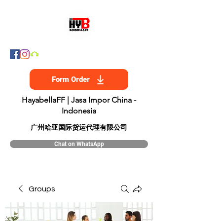
Form Order
HayabellaFF | Jasa Impor China -
Indonesia
​广州哈亚国际货运代理有限公司
Chat on WhatsApp
Groups