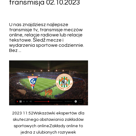
transmisja 02.10.2023
U nas znajdziesz najlepsze 
transmisje tv, transmisje meczów 
online, relacje radiowe lub relacje 
tekstowe. Śledź mecze i 
wydarzenia sportowe codziennie. 
Bez ...
2023 11:52Wskazówki ekspertów dla skutecznego obstawiania zakładów sportowych onlineZakłady online to jedna z ulubionych rozrywek współczesnych entuzjastów sportu i choć w dużej mierze zależne są od szczęścia, istnieje wiele przydatnych strategii, które możesz zastosować, aby zwiększyć swoje szanse na wygraną. 15. 2023 19:19FAME Friday Arena 2 kto wystąpi? karta walk05. 

Zagłębie Lubin na żywo, transmisja online, live stream, gdzie obejrzeć﻿Górnik Zabrze - Zagłębie Lubin na żywo, transmisja online, live stream, gdzie obejrzećMecze na żywo. tv transmisje live stream online, meczyki za darmo w InternecieMecze na żywoTypy bukmacherskieSkróty meczówBukmacherzyPromocje bukmacherskieAplikacja bukmacherska News WTA Pekin 2023 Iga Świątek: Kiedy i z kim zagra? Rywalki, drabinka, losowanie30. 09. 2023 16:45WTA Tokio 2023: Kiedy i z kim zagra Iga Świątek? 26. 

2023 20:46FAME Friday Arena 2: data, gdzie05. 2023 19:50Dowiedz się, co oznacza termin rakeback? Dowiedz się, co to jest rakeback w pokerze, jak wiąże się z rakeback i co możesz zrobić, by wykorzystać te parametry na swoją korzyść. To cenna dawka wiedzy! 03. 2023 23:39WięcejData: 02. 10. 2023Godziny: 19:00 - 21:00Kto wygra? (0 głosów) Górnik Zabrze (0 głosów - 50%) Zagłębie Lubin (0 głosów - 50%)Kanały internetowe onlineFree Canal+Online [Pakiet na rok] [? ]PrzejdźFree Canal+Online [? ]PrzejdźFree Player. pl [? ]PrzejdźFree Canal+Sport [? ]PrzejdźZbliża się mecz pomiędzy Górnikiem Zabrze a Zagłębiem Lubin. Pojedynek odbędzie się 02. 2023 o godzinie 19:00 na Stadionie im. Ernesta Pohla w Zabrzu. Jest to spotkanie w ramach 10. kolejki Polskiej Ekstraklasy. 

Jeśli preferujesz transmisję online, to możesz śledzić spotkanie na platformach Canal+online oraz Player. pl. Górnik Zabrze - Zagłębie Lubin, transmisja na żywo w tvMecz będzie dostępny na kanałach Canal+Sport i Canal+Sport 3, które możemy znaleźć w ofertach wybranych operatorów telewizji kablowej oraz na platformach satelitarnych, takich jak Platforma satelitarna Canal+, Vectra, UPC, Netia, Inea oraz Toya. Jeżeli nie jesteś pewien, czy dany kanał znajduje się w ofercie Twojego operatora, zalecamy kontakt z jego obsługą techniczną lub sprawdzenie dostępnych pakietów. Górnik Zabrze - Zagłębie Lubin, transmisja (darmowe serwisy)Niestety, dla fanów darmowych transmisji mamy złe wieści. Darmowa transmisja online z tego spotkania nie będzie dostępna. Mecz będzie dostępny do obejrzenia wyłącznie na płatnych platformach streamingowych. 

Spotkanie będzie transmitowane na żywo w TV oraz Internecie, a także na stronach legalnych zakładów bukmacherskich. Transmisja TV - Gdzie oglądać Górnik Zabrze - Zagłębie Lubin? Poniżej możesz znaleźć informacje gdzie oglądać na żywo darmową transmisję online spotkania Górnik Zabrze. Serwis ProTipster udostępnia informacje na temat legalnych live streamów. Dowiesz się na jakich kanałach TV możesz obejrzeć mecz. Fani piłki nożnej mogą oglądać mecz Górnik Zabrze vs Zagłębie Lubin na żywo o (20:00) na kanale SPORTDIGITAL FUSSBALL HD lub za darmo online w Internecie. Darmowa, legalna transmisja na żywo będzie dostępna w STS TV, tylko dla zarejestrowanych użytkowników. Poniżej znajdziesz harmonogram transmisji dla meczu Górnik Zabrze vs Zagłębie Lubin. 

Górnik Zabrze - Piast Gliwice? Transmisja (05. 08. 2023)Zastanawiasz się, gdzie oglądać mecz Górnik Zabrze – Piast Gliwice? Dobrze trafiłeś! Mamy dla ciebie niezbędne informacje o Górnik – Piast transmisja. Derby Górnego Śląska. Gdzie oglądać? Początek nowego sezonu ligowego nie jet udany dla Górnika Zabrze. Drużyna prowadzona przez Jana Urbana w pierwszych dwóch meczach doznała dwóch porażek. W dodatku w meczach z Radomiakiem (0:2) i z Wartą Poznań (0:2) 14-krotni mistrzowie Polski nie zdobyli ani jednej bramki. Piast to drużyna, która ostatnio w zremisowała bezbramkowo ze Stalą Mielec. 

Player. plAlternatywą dla Canal+online jest Player. Aby mieć dostęp do transmisji meczu na tej platformie, należy wykupić pakiet "Canal+" za 64 zł lub rozszerzony pakiet "Canal+ z Eleven" za 74 zł. W ramach subskrypcji otrzymasz również dostęp do filmów i seriali dostępnych na Playerze. Mecz można śledzić na stronie www platformy oraz w aplikacji dostępnej na smartfony, tablety (iOS, Android), telewizory (Samsung, LG, Android TV, Google TV) oraz inne urządzenia, w tym konsole do gier (Playstation 4, Xbox Series X, Series S, One, One S, One X). 

Górnik Zabrze - Zagłębie Lubin, transmisja bez opłatNiestety dla wielu fanów, darmowa transmisja online z tego meczu nie będzie dostępna. Transmisję z meczu oferują wyłącznie płatne platformy streamingowe. Górnik Zabrze - Zagłębie Lubin, transmisja online (płatne platformy)Canal+onlineCanal+online to doskonała propozycja dla tych, którzy nie chcą przegapić ani minuty tego starcia. Aby uzyskać dostęp, wystarczy wykupić pakiet "Canal+", który teraz jest dostępny w promocyjnej cenie 39 zł miesięcznie przez pierwsze 3 miesiące. Jeśli jesteś fanem sportu, za dodatkowe 20 zł możesz również dodać kanały Eleven Sports i Polsat Sport Premium. Ciekawostką jest możliwość oglądania transmisji jednocześnie na dwóch urządzeniach, dzięki czemu możesz podzielić się emocjami z kimś bliskim. 

Górnik Zabrze vs Zagłębie Lubin Transmisja Na ŻywoInformacje o spotkaniu Kto: Górnik Zabrze vs Zagłębie Lubin Turniej: Ekstraklasa Kiedy: 2023-10-02 Start spotkania: 20:00 Stadion: Stadion im. Ernesta Pohla Zapowiedź meczu Ekstraklasa wraca do gry w dniu 2023-10-02, kiedy zostanie rozegrana najbliższa kolejka spotkań. Stadion im. Ernesta Pohla będzie miejscem starcia między Górnik Zabrze, która zmierzy się z Zagłębie Lubin w zapowiadającym się niezwykle interesująco pojedynku. Fani piłki nożnej, którzy nie chcą przegapić prawdziwych sportowych emocji, mogą śledzić transmisje na kanale SPORTDIGITAL FUSSBALL HD o godzinie 20:00 lub śledzić akcję na żywo korzystając z komputera, tableta lub telefonu. 

Tranmisja TV: SPORTDIGITAL FUSSBALL HD Transmisja Online: STS TV, Fortuna TV Kiedy? 2023-10-02, 20:00 Górnik Zabrze - Zagłębie Lubin - Transmisja Za Darmo Aby skorzystać z darmowej funkcji transmisji na żywo w STS TV i oglądać swoje ulubione wydarzenia sportowe online, konieczne jest darmowe konto w STS. Postępuj wg wskazówek poniżej, aby oglądać transmisję online w STS: Zaloguj się lub utwórz nowe konto w STS. Przejdź do sekcji transmisji na żywo. 

Górnik Zabrze - Zagłębie Lubin, transmisja online (serwisy streamingowe)Canal+onlineJeśli chcesz śledzić mecz za pośrednictwem Canal+online, musisz wykupić pakiet "Canal+" za promocyjną cenę 39 zł miesięcznie przez pierwsze 3 miesiące. Istnieje też opcja dokupienia pakietu kanałów Eleven Sports i Polsat Sport Premium za dodatkowe 20 zł. Co ważne, w Canal+online możemy oglądać transmisje jednocześnie na dwóch urządzeniach, co daje możliwość podzielenia się dostępem z kimś bliskim. Usługa dostępna jest przez stronę internetową dla komputerów oraz jako aplikacja na różne urządzenia takie jak: smartfony, tablety (iOS, Android), telewizory (Samsung, LG webOS, Android TV, Google TV) oraz inne urządzenia (Chromecast, Apple TV, Fire TV, AirPlay). 

Zagłębie Lubin - Górnik Zabrze. Gdzie oglądać? Zagłębie Lubin - Górnik Zabrze. GDZIE TRANSMISJA NA ŻYWO. 2.04 - gdzie oglądać w TV i w Internecie STREAM ONLINE ZA DARMOWe wtorek 2 kwietnia KGHM Zagłębie ...

Transmisje LIVE online - oglądaj na żywo Gornik Zabrze vs Zaglebie Lubin transmisja online, przewidywania i pojedynki bezpośrednie. Jak oglądać. Transmisje: bet365. Oglądaj ...

Górnik Zabrze - Zagłębie Lubin – Transmisja online i live Transmisja TV i stream online | 14.04.2023. Łukasz Sobieszuk. 04:30, 14 kwietnia 2023. Piłkarz Zagłebia w pogoni za piłką. Gdzie oglądać Zagłębie Lubin ...

Górnik Zabrze - Zagłębie Lubin - Mecze na żywo Fani piłki nożnej mogą oglądać mecz Górnik Zabrze vs Zagłębie Lubin na żywo o (17:00) na kanale SPORTDIGITAL FUSSBALL HD lub za darmo online w Internecie.

pl. Górnik Zabrze - Zagłębie Lubin, transmisja w tvJeśli zależy Ci na oglądaniu tego starcia w telewizji, warto sprawdzić dostępność kanału Canal+Sport. Jest on oferowany przez wybrane kablówki oraz platformy satelitarne, takie jak Platforma satelitarna Canal+, Vectra, UPC, Netia, Inea oraz Toya. Aby upewnić się, czy dany kanał znajduje się w ofercie Twojego operatora, najlepiej skontaktować się z jego obsługą techniczną. 

Wcześniej drużyna na z Gliwic także nie wygrała; poniosła porażkę z Lechem Poznań (1:2). Mimo tych wyników zespół pod wodzą Aleksandara Vukovicia zaprezentował się w obu meczach na dobrym poziomie. Jednak ich zdolność do wykorzystywania swoich okazji bramkowych okazała się niewystarczająca, aby lepiej punktować. Ostatnie starcie obu drużyn miało miejsce w marcu i zakończyło się skromnym zwycięstwem Piasta, po bramce Grzegorza Tomasiewicza, który dał im zwycięstwo 1:0. W ostatnich siedmiu meczach pomiędzy tymi zespołami w różnych rozgrywkach Piast czterokrotnie odniósł zwycięstwo, raz wygrał Górnik, a dwa razy kluby te zremisowały ze sobą. 

Canal+online jest dostępny zarówno przez stronę internetową, jak i przez aplikację na różne urządzenia takie jak smartfony, tablety, telewizory i inne. Player. plDla tych, którzy wolą Player. pl, jest również wiele do zaoferowania. Pakiet "Canal+" kosztuje 64 zł, a za 74 zł otrzymasz pakiet "Canal+ z Eleven". Ale to nie wszystko! W ramach pakietu dostajesz również dostęp do bogatej oferty filmów i seriali oferowanych przez Playera. 

ORLEN Superliga: Górnik Zabrze - Zagłębie Lubin. Sprawdź transmisje live z najciekawszych wydarzeń i oglądaj online już teraz w Polsatboxgo Fortuna 1 Liga / Górnik Łęczna - Zagłębie Sosnowiec. Piłka nożna • ...

Zagłębie Lubin – Górnik Zabrze, transmisja na żywo w TV 14 kwi 2023 — Zagłębie Lubin - Górnik Zabrze online za darmo. Gdzie obejrzeć transmisję? Mecz na żywo pokaże telewizja Arena Sport 2, Canal+ 4K Ultra HD, ...

Derby Górnego Śląska budzą zawsze sporo emocji, w związku z tym Górnik – Piast transmisja jest niezwykle wyczekiwana przez kibiców. Górnik Zabrze – Piast Gliwice, trans