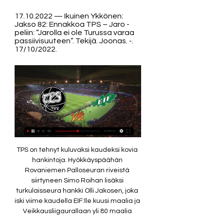
17.10.2022 — Ikuinen Ykkönen: 
Jakso 82: Ennakkoa TPS – Jaro -
peliin: “Jarolla ei ole Turussa varaa 
passiivisuuteen”. Tekijä. Joonas. -. 
17/10/2022.
TPS on tehnyt kuluvaksi kaudeksi kovia hankintoja. Hyökkäyspäähän Rovaniemen Palloseuran riveistä siirtyneen Simo Roihan lisäksi turkulaisseura hankki Olli Jakosen, joka iski viime kaudella EIF:lle kuusi maalia ja Veikkausliigaurallaan yli 80 maalia iskeneen Demba Savagen. Keskikenttä vahvistui Daniel Rantasen lisäksi HJK:ssa kolme Suomen mestaruutta voittaneella Anthony Annanilla, joka kolme viime kautta pelasi FC Interissä. Myös puolustukseen liittyi Joonas Lakkamäki porilaisseura MuSasta. – Kun katsoo TPS:n tämän kauden hankintoja, pitäisi heidän voittaa kaikki ottelut ja mikään muu kuin suora liiganousu olisi heille iso pettymys. Meillä on kuitenkin hyvä kutina joukkueen sisällä ja lähdemme hakemaan kolmea pistettä Myllykoskelta Kotkaan, Lepola tuumaa. Lähde sinäkin kannustamaan KTP voittoon Myllykoskella pelattavasta kotiottelusta TPS:aa vastaan. KTP järjestää bussikuljetuksen KSOY Stadionilla pelattavaan otteluun Turun Palloseuraa vastaan. 

Ykkösen kausi 2022 – WikipediaYkkösen kausi 2022 Joukkueiden määrä 12 Ajankohta 2022 Mestari FC KTP Toinen sija TPS Kolmas sija FF Jaro Nousseet joukkueet Pudonneet joukkueet PK-35, PEPO, PIF Paras maalintekijä Mika (FC KTP) Paras pelaaja Kokonainen yleisömäärä 105 430[1] Yleisökeskiarvo 798[1] Ylempi sarjataso Veikkausliiga 2022 Alempi sarjataso Kakkonen 2022 ← 2021 2023 → Ykkösen kausi 2022 oli Suomen jalkapallon toiseksi korkeimman sarjatason Ykkösen 50. kausi. 

Kokonaisuudessaan se oli meiltä tasapainoinen esitys, mutta kaikki joukkueessa tiedostavat potentiaalimme nähtyä parempaan ja sitä olemme käyneet nyt läpi harjoituksissa, Lepola kertoo. Lepola tietää, että TPS on aloittanut kautensa kahdella voitolla, jossa joukkue on iskenyt yhteensä kuusi maalia. – TPS:ssa on tosi paljon rutinoituneita ja taitavia pelaajia. Puolustuslinjan ja maalivahtipelin pitää onnistua meiltä täydellisesti, mikäli haluamme napata pisteitä heitä vastaan. Olemme kuitenkin valmiita heidän kohtaamiseen, Lepola sanoo. 

30 2–1 (2–1) Brunell 19' Bushue 27' Raportti Efimov 25' Pietarsaaren keskuskenttä, PietarsaariYleisömäärä: 1 378Tuomari: Petri Viljanen 17. 30 4–0 (2–0) Jakonen 16' Roiha 27' Jakonen 48' Rantanen 81' Veritas Stadion, TurkuYleisömäärä: 2 389Tuomari: Dennis Antamo Tilastot[muokkaa | muokkaa wikitekstiä] Maalipörssi[muokkaa | muokkaa wikitekstiä] 15 maalia Mika (KTP) 12 maalia Adam Larsson (EIF) Aleksi Ristola (JäPS) 11 maalia Severi Kähkönen (FF Jaro) 10 maalia Topi Keskinen (MP) Irfan Sadik (PEPO) Oskari Sallinen (EIF) Simo Roiha (TPS) 9 maalia Aleksi Tarvonen (KTP) Olli Jakonen (TPS) 8 maalia Douglas Caé (Gnistan) Jonathan Muzinga (SJK Akatemia) Antti Ulmanen (JäPS) Joni Remesaho (FF Jaro) Kevin Beugré (MP) 7 maalia Gezim Voca (PIF) Joni Mäkelä (KTP) Santeri Stenius (KTP) Charalampos Chantzopoulos (KPV) 6 maalia Alhaji Gero (FF Jaro) Valentin Gasc (SJK Akatemia) Olmes García (PK-35) Rony Huhtala (Gnistan) Hussein Mohamed (PK-35) David Ramadingaye (KTP) Valdrin Rashica (EIF) Oskar Pihlaja (SJK Akatemia) Viisi maalia Momodou Sarr (Gnistan) Willem Haapiainen (KPV) Linus Rönnberg (TPS) Xhevdet Gela (PK-35) Jonathan Dunyin (FF Jaro) Kasper Hämäläinen (TPS) Antti Mäkijärvi (KTP) Roope Huhtala (PEPO) Daniel Rantanen (TPS) Neljä maalia Kingsley Ofori (SJK Akatemia) Benjamin Heikkinen (PIF) Albin Björkskog (FF Jaro) Santeri Mäkinen (KPV) Miguel Ángel Medina Asprilla (PK-35) Miika Kauppila (KPV) Juuso Liukkonen (MP) Esa Terävä (PK-35) Antonio Hotta (FF Jaro) Markus Kronholm (FF Jaro) Emile Paul Tendeng (FF Jaro) Fabian (Gnistan) Albijon Muzaci (TPS) Yoshiaki Kikuchi (Gnistan) Kuukauden pelaajat[muokkaa | muokkaa wikitekstiä] Kuukausi Kuukauden pelaaja Lähde Pelaaja Seura Huhtikuu Simo Roiha [8] Toukokuu Adam Larsson [9] Kesäkuu Jere Koponen [10] Heinäkuu Aleksi Tarvonen [11] Elokuu David Ramadingaye [12] Syyskuu Miguel Ángel Junco Martínez [13] Paras pelaaja[muokkaa | muokkaa wikitekstiä] Jalkapallon Pelaajayhdistys valitsi vuoden 2022 Ykkösen parhaan pelaajan pelaajien oman äänestyksen perusteella:[14] Vuoden paras pelaaja: Mika KTP Vuoden maalivahti: Jere Koponen TPS Vuoden puolustaja: Samba Benga TPS Vuoden keskikenttäpelaaja: Kasper Hämäläinen TPS Vuoden hyökkääjä: Mika KTP Lähteet[muokkaa | muokkaa wikitekstiä] ↑ a b Ykkönen - Attendance figures - Attendances 2022 Transfermarkt. 

KTP:n riveissä kolmannen kautensa aloittanut maalivahti Anton Lepola on alkujaan TPS:n kasvatti. Turkulaisten edustusjoukkueessa Lepola pelasi kaudella 2019, jolloin torjuntavastuuta kertyi kuudessa Ykkösen ottelussa. – Onhan siinä aina hieman ekstralatausta, kun pelaa Tepsiä vastaan. Vastassa on tuttuja pelaajia ja tuttu organisaatio. Ei sitä käy kieltäminen, etteikö TPS ole ollut iso osa elämääni. Odotamme koko joukkueena jo vesi kielellä torstain ottelua. Niin monta kertaa olen jo TPS:aa vastaan pelannut, ettei enää ole pelkoa ylilatauksesta, Lepola sanoo. Lepola oli tyytyväinen sarja-avaukseen, joka toi KTP:lle täydet kolme sarjapistettä, vaikka parannettavaa jäikin. – Kauden aloituksessa oli tärkeintä, että saimme täydet pisteet ja pidettyä nollan omissa. Meillä oli paikkoja tehdä useampiakin maaleja, mutta tällä kertaa yhden maalin tekeminen riitti voittoon. 

TPS vs EIF - live score, predicted lineups and H2H stats. 18.8.2022 — TPS vs EIF on Thu, Aug 18, 2022, 15:30 UTC ended 2 - 2. Check live results, H2H, match stats, lineups, player ratings, insights, team forms, ...

100-vuotisjuhlavuottaan viettävä TPS on voittanut molemmat kuluvan kauden Ykkösen otteluaan tehden molemmissa peräti kolme maalia. Ensimmäisessä ottelussa EIF kaatui maalein 3–1 ja toisessa sarjanousija JäPS 3–0. Avausottelussa tehopelaajana toimi Daniel Rantanen, joka viimeisteli yhden ja teki kahteen maaliin esityön. JäPS-kaadossa kunnostautui vuorostaan hattutempun iskenyt Simo Roiha ja 16-vuotias kolmannen polven tepsiläinen Jasper Jalonen, joka antoi kaksi maalisyöttöä ja hankki joukkueellen rangaistuspotkun. 

EIF - TPS 0-3 13. 3. 2022 Ykköscup: AnnaBet. comPääsivuOhjelmatTotoMonivetoVakioTulosveto1x2->AsianHCBet SimulatorBetExToolPoissoNed! PoissoNed! UmtSijavetolaskuriRandomizerWizard Of OddsJääkiekkoTilastotTuloksetTuloshakuMM-kisatOlympialaisetJalkapalloTilastotTuloksetTuloshakuEuro 2024World Cup 2026Africa Cup of N. Asian CupWorld Cup U20Euro U17Euro U21KoripalloTilastotTuloksetTuloshakuLisää... RekisteröidyLentopalloBaseballNFLBlogiVerkkokauppaVeikkauskalenteriPrivacy NoticeYhteydenotto Languages English/ROW English/USA Español Deutsch Italiano Русский Українська Polski Slovenščina Svenska Česky Slovenský Suomi Tervetuloa vieras Kirjaudu Rekisteröidy 13. 03. 

TPS vs EIF H2H 2 oct 2023 Head to Head stats predictionWe invite you to check TPS and EIF match statistict (Tab Stats->Match statistics), where you will find out who is the best scorer. Also you can check the statistics of possession, shots, corners, offsides, and many other applications. In tab Goals stats (tab Stats->Goals stats) check how many loses and scored goals per game, how many games won and lost to zero. You will find what results teams TPS and EIF usually end matches with divided into first and second half. 

TPS live tulospalvelu, tulokset, otteluohjelma, TPS - Ekenäs IF live | Jalkapallo, SuomiAPUA: Olet joukkueen TPS -tulossivulla Jalkapallo/Suomi -alueella. Flashscore. fi tarjoaa joukkueen TPS live tulospalvelun, lopputulokset ja otteluiden tilanteet, sarjataulukot ja otteluiden yksityiskohdat (maalintekijät, punaiset kortit, kerroinvertailun,... ). Joukkueen TPS tulosten lisäksi voit seurata Flashscore. fiista yli 1000 eri jalkapallosarjaa yli 90 eri maasta ympäri maailman. Klikkaa maan nimeä vasemmasta valikosta ja valitse haluamasi kilpailu (liigojen tulokset, kansallisten cupien live tulokset, muut kilpailut). 

2022 Ykköscup 2022 Izločanje 1/2 Finals EIF 0-3 TPS (0-2, 0-1)05. 2022 EIF - KPV 1-0 edelliset ottelutTPS - SJK Akatemia 3-0 05. 2022 Vertaa EIF vs TPS Vertaa ennen 13. 2022 (Pro)Kertoimet 1x2 EIFxTPSVeikkaus 3. 50 3. 50 1. 90 1. Puoliaika 1x2 (0-2)EIFxTPSRekisteröidy tai kirjaudu sisään. 18 455 euroa naisten MM-kisoista! 1. 8. 2023: Tulosseurantaamme tallentuneiden pelattujen rivien perusteella huippukertoimisen MM-jalkapallo-Monivedon täysosuma pelattiin AnnaBetin Monivetoavulla. Voittosumma oli 18 455 euroa. 

Sarjassa oli mukana 12 joukkuetta. [2] Sarjassa pelattiin kaksinkertainen runkosarja, jonka jälkeen sarja jakautui kuuden joukkueen ylempään jatkosarjaan ja kuuden joukkueen alempaan jatkosarjaan, jotka pelattiin yksinkertaisina sarjoina. Runkosarjan pisteet tulivat mukaan jatkosarjoihin. Ylemmän jatkosarjan voittaja nousi suoraan Veikkausliigaan. Ylemmän jatkosarjan sijoille 3 ja 4 sijoittuneet joukkueet pelasivat yksiosaisen karsintaottelun 3. sijoittuneen kotikentällä, jonka voittaja pelasi ylemmän jatkosarjan 2. 

heinäkuuta 2022[5] Jonatan Johansson 25. syyskuuta 2022[6] 2. 26. syyskuuta 2022[7] Sarjataulukko[muokkaa | muokkaa wikitekstiä] Sij. Joukkuen • k • m O V T H TM PM ME P Karsinta tai putoaminen[a] 1 KTP (N) 27 17 4 6 60 28 +32 55 Nousee Veikkausliigaan. 2 15 7 5 47 23 +24 52 Pääsee Ykkösen karsintapeleihin. 3 Jaro 29 +26 50 10 8 9 46 41 +5 38 32 45 −13 36 13 37 57 −20 34 Gnistan 11 +7 40 48 42 +6 43 +3 35 PK-35 (P) −16 31 Putoaminen Kakkoseen PEPO (P) 14 56 −22 PIF (P) 21 61 −32 16 Lähde: Palloliitto, SoccerwaySijoituksen määrittäminen: 1) Pisteet; 2) Maaliero; 3) Tehdyt maalit(N) Noussut; (P) Pudonnut. Huomautukset: ↑ Joukkueet pelaavat kahdesti toisiaan vastaan (22 ottelua), jonka jälkeen sarja jakautuu kahteen osaan (6 parasta ja 6 huonointa). 

TPS Turku vs EIF Ekenas predictions and stats - 02 Oct 2023 1 päivä sitten — 2022. TPS Turku · 2 - 2 (2 - 0) · EIF Ekenas. Fi2. 18/04. 2022. EIF Ekenas · 1 - 3 (0 - 1) · TPS Turku. Fi2. 14/10. 2021. TPS Turku · 1 - 1 (0 - ...

Bussikuljetus otteluun lähtevät kello 17 Kotkasta Huippuravintola Haka-Pirtin kulmalta ja paluukuljetus ottelun päätyttyä KSOY Stadionin vierestä. Paikkoja on vain rajoitetusti, joten toimi ripeästi! Paikkoja voi ostaa KTP:n verkkokaupasta t