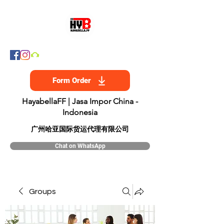
Form Order
HayabellaFF | Jasa Impor China -
Indonesia
​广州哈亚国际货运代理有限公司
Chat on WhatsApp
Groups