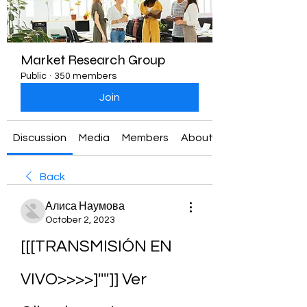
Market Research Group
Public
·
350 members
Join
Discussion
Media
Members
About
Back
Алиса Наумова
October 2, 2023
[[[TRANSMISIÓN EN 
VIVO>>>>]'''']] Ver 