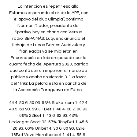
La intención es repetir eso allá. 
Estamos esperando el ok de la APF, con 
el apoyo del club Olimpia“, confirmó 
Norman Rieder, presidente del 
Sportivo, hoy en charla con Versus 
radio. SEPA MÁS: Luqueño anuncia el 
fichaje de Lucas Barrios Auriazules y 
franjeados ya se midieron en 
Encarnación en febrero pasado, por la 
cuarta fecha del Apertura 2023, partido 
que contó con un imponente marco de 
público y acabó en victoria 3-1 a favor 
del ‘Triki’. La pelota está en cancha de 
la Asociación Paraguaya de Fútbol. 

44 4. 50 6. 50 93. 58% Stake. com 1. 42 4. 
40 5. 80 90. 59% 1Bet 1. 40 4. 60 7. 00 93. 
06% 22Bet 1. 43 6. 62 93. 48% 
LeoVegas Sport 92. 57% TonyBet 1. 45 6. 
20 93. 60% Unibet 4. 30 6. 00 90. 62% 
18Bet Vave Marathonbet 1. 41 4. 55 6. 