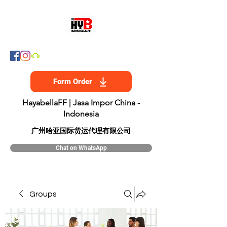
Form Order
HayabellaFF | Jasa Impor China -
Indonesia
​广州哈亚国际货运代理有限公司
Chat on WhatsApp
Groups