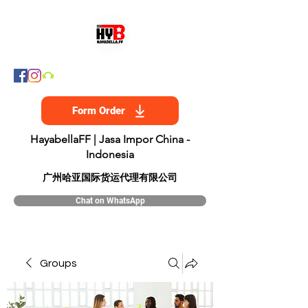
Form Order
HayabellaFF | Jasa Impor China -
Indonesia
​广州哈亚国际货运代理有限公司
Chat on WhatsApp
Groups