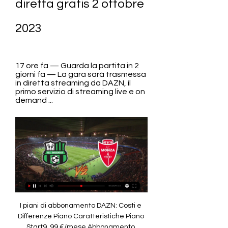
diretta gratis 2 ottobre 
2023
17 ore fa — Guarda la partita in 2 
giorni fa — La gara sarà trasmessa 
in diretta streaming da DAZN, il 
primo servizio di streaming live e on 
demand ...
I piani di abbonamento DAZN: Costi e Differenze Piano Caratteristiche Piano Start9, 99 €/mese Abbonamento annuale Registra fino a 4 dispositivi, massimo 2 dispositivi in contemporanea sulla stessa rete internet Costo abbonamento mensile: 13, 99€ Costo abbonamento annuale in una soluzione: 89, 99€ (risparmi 77, 89€) Piano Standard30, 99 €/mese Registra fino a 6 dispositivi, massimo 2 dispositivi in contemporanea sulla stessa rete internet Costo abbonamento mensile: 40, 99€ Costo abbonamento annuale in una soluzione: 299€ (risparmi 192, 88€) Piano Plus45, 99 €/mese Registra fino a 7 dispositivi, massimo 2 dispositivi in contemporanea su reti internet diverse Costo abbonamento mensile: 55, 99€ Costo abbonamento annuale in una soluzione: 449€ (risparmi 222, 88€) Vai su Dazn. 

Sassuolo v AC Monza Pronostici, Risultati in Diretta e Live Streaming + QuoteGuarda Torino vs. Verona Ti chiedi dove guardare la partita? Non cercare più! 1 Registrati qui 2 Accedi e guarda! Registrati e guarda * Per guardare, devi avere un account con soldi o una scommessa piazzata nelle ultime 24 ore! * Per guardare, devi avere un account con soldi o una scommessa piazzata nelle ultime 24 ore! Città Reggio Emilia, Italy Tempo 25° Statistiche della Partita Nelle ultime 5 partite con Sassuolo Calcio che giocava in casa, Sassuolo Calcio ha vinto 2 volte, pareggiandone 1, mentre AC Monza ne ha vinte 2. Durante gli ultimi 9 incontri, Sassuolo Calcio ha vinto 4 volte, ci sono stati invece 3 pareggi, mentre AC Monza ha vinto 2 volte. 

Roja Calcio - Calcio Streaming, Roja calcio in diretta, Guarda Sport in diretta, notizie e altro su RojaCalcioDopo il pareggio in trasferta con la Real Sociedad, l’Inter ospita il Benfica per il secondo turno di Champions League …. Come previsto Juan Cuadrado si è riaggragato al gruppo nell’allenamento di rifinitura della vigilia di Inter-Benfica. Il colombiano sarà dunque …. Romelu Lukaku ha commentato la vittoria della Roma contro il Frosinone ai canali ufficiali del club giallorosso: “Vincere è stato …. “Lautaro è un attaccante di classe mondiale, lo dimostra anno dopo anno e lo dimostrerà ancora. 

Sassuolo Monza in streaming gratis? Come seguire la sfida in diretta La partita Sassuolo-Monza non sarà disponibile gratuitamente in Italia, come le altre del campionato di Serie A. La gara sarà trasmessa in diretta streaming da DAZN, il primo servizio di streaming live e on demand interamente dedicato allo sport (CLICCA QUI PER ABBONARTI). Il match sarà visibile anche in diretta su Sky e in streaming su NOW. Sassuolo Monza in streaming gratis? Su DAZN anche Serie A e il grande calcio internazionale Abbonarsi a DAZN per un mese per seguire la partita Sassuolo-Monza (CLICCA QUI) è conveniente considerando che nel costo non è compresa solo la singola gara ma un intero mese di visione sulla piattaforma. 

Nello specifico, su DAZN, 7 partite a settimana sono trasmesse in esclusiva e 3 partite a settimana in co-esclusiva con Sky. Per vedere la Serie A è possibile scegliere tra due modalità di abbonamento DAZN: il Piano Standard e il Piano Plus, che differiscono nel prezzo e nel numero di dispositivi che si possono collegare contemporaneamente durante le partite. Di seguito il dettaglio. 

Sassuolo-Monza, le formazioni ufficiali (Getty Images) Sassuolo-Monza: dove vederla in TV La diretta TV di Sassuolo-Monza dal Mapei Stadium di Reggio Emilia inizierà alle ore 20. 45. Sassuolo-Monza verrà trasmessa in diretta su DAZN. Servirà scaricare l'app su smart tv compatibile, oppure su console di gioco come Xbox e PlayStation. In alternativa si può ricorrere a dispositivi come Amazon Fire TV Stick, Google Chromecast e TIMVISION Box. Il match sarà visibile anche su Sky ai canali Sky Sport 4K (213 del satellite) e 251. Sarà possibile seguire il match in streaming sia su DAZN, per gli abbonati, che su Sky Go (per i clienti Sky). Sarà necessario scaricare le rispettive app su smartphone o tablet, oppure collegarsi ai portali di riferimento tramite pc o notebook. 

(Sport@) DIRETTA Sassuolo Calcio vs Monza gratis 2 ottobre 2 15 ore fa — Qui è possibile ascoltare la partita di Serie A Sassuolo Calcio vs. AC Monza in diretta radiofonica. Sia attraverso il livestream della ...

Sassuolo - Monza in Diretta Streaming Sassuolo - Monza. Lunedì inedito con tre partite da giocare. Si parte al Mapei con il match tra il Sassuolo di Dionisi e il Monza di Palladino, due filosofie ...

Live Sassuolo - Monza - Serie A: Punteggi & Highlights Calcio Eurosport è la vostra fonte per gli ultimi aggiornamenti sulle partite di Serie A. Ecco cosa è successo in Sassuolo - Monza, con tutte le statistiche e le ...

Sassuolo Monza in streaming gratis? Guarda la partita in diretta | Calcio e FinanzaSe hai cliccato su questo articolo stai cercando un modo di vedere Sassuolo Monza in streaming gratis. Il match è in programma venerdì 19 maggio 2023, alle ore 20. 45. I neroverdi ospitano la formazione di Raffaele Palladino che nella scorsa giornata ha battuto i campioni di Italia del Napoli per 2-0 fra le mura amiche. 

DOVE GUARDARE IN TV SASSUOLO - MONZA IN ITALIA E 5 ore fa — Di seguito la lista dei broadcaster che trasmetteranno in diretta il match valevole per la 7° giornata di SERIE A TIM con calcio di inizio 2 ...

Sassuolo vs Monza LIVE 2. 10. 2023 | Calcio Segui Sassuolo vs Monza 2. 10. 2023 live - livescore, statistiche H2H, ultimi risultati e altre informazioni su Diretta.it.

Con 40 partecipazioni, la società lombarda è una delle squadre ad aver preso parte più volte alla Serie B e, nel corso della sua storia, ha sempre partecipato ai campionati dilettantistici e professionistici inferiori alla massima serie. La svolta arriva nel 2018, quando il club viene acquistato da Silvio Berlusconi che, con l'ausilio di Adriano Galliani, ha riportato il Monza prima in Serie B, raggiungendo i play-off l'anno successivo e poi ottenendo la storica qualificazione in Serie A nella stagione 2021/2022. Quella dello scorso anno, infatti, era la prima partecipazione della squadra al massimo campionato italiano. 

Monza-Sassuolo: dove vederla in diretta tv e streaming - dove-vederla⚽️ Monza-Sassuolo🏆 19ª giornata Serie A 2022/23📆 Domenica 22 gennaio🕘 15:00📺 Dazn🏟️ U-Power Stadium Nel 19° turno di Serie A il Monza ospita il Sassuolo, in uno scontro diretto per rimanere a distanza di sicurezza dalla zona bassa della classifica. Il Monza dopo un avvio difficile ha cominciato a trovare una discreta continuità, mentre sembrerebbe continuare l’involuzione del Sassuolo, una squadra pressoché irriconoscibile rispetto allo scorso anno. 

In particolare, la Serie A fa parte del Pass Sport, disponibile in diverse offerte. Le offerte Sport di Now NOME CARATTERISTICHE Sport14, 99 €/mese In offerta per nuovi clienti a 9, 99€ con vincolo di 12 mesi Formula 1, MotoGP, Champions League, Serie A, Serie B, Serie C, Tennis, Basket e molto altro. Nessuna visione contemporanea, audio stereo, pubblicità anche on demand. Sport + Premium19, 99 €/mese In offerta per nuovi clienti a 15, 99€ con vincolo di 12 mesi Formula 1, MotoGP, Champions League, Serie A, Serie B, Serie C, Tennis, Basket e molto altro. 2 schermi in contemporanea, on demand senza pubblicità, audio Dolby Digital 5. 

(FLUSSO!!) Diretta Sassuolo Calcio Monza in streaming 2 otto 15 ore fa — 2 ore fa — Il match sarà visibile anche in diretta su Sky e in streaming su NOW. Sassuolo Monza in streaming gratis?

AC Monza 7 ore fa — Live su #DAZN @acqualete #ACMonza #Matchday · Adolfo Ognibene and 11 others Zufferli arbitra Sassuolo-Monza - Associazione Calcio Monza S.p.A.. Zufferli ...

Sassuolo Calcio vs Monza 2 ottobre 2023 guarda online 9 ore fa — Guarda la trasmissione in diretta online della partita Sassuolo Calcio vs Monza Calcio 2 ottobre 2023 16:30 gratis su Scores24.live!

Di seguito puoi vedere lo storico degli scontri H2H tra le squadre Sassuolo Calcio vs Monza. Per scoprire il favorito di questa attesissima partita ti presentiamo i dati delle partite precedenti, grazie al lavoro di analisi dei nostri esperti ti aiuteremo ad inquadrare meglio la situazione attuale e determinare il vincitore più probabile. 

Archiviata la conferma in Serie A, il Monza è riuscito a metter su una squadra molto competitiva per il campionato: sono arrivasti acquisti mirati che vanno a rinforzare l'organico di una rosa già di per sé competitiva. Ad allenare il Monza nella stagione 2023-24 ci sarà Raffaele Palladino, che siederà sulla panchina biancorossa anche quest'anno dopo i buoni risultati raggiunti nell'ultimo anno. La formazione "tipo" del Monza nel 2023/2024 Monza Di Gregorio Izzo Pablo Marì D'Ambrosio Ciurria Gagliardini Pessina Birindelli Colpani Caprari Mota Schema: 3 4 2 1 Allenatore: Palladino Per vedere tutte le partite di Serie A della stagione in corso è necessario avere un abbonamento DAZN: la piattaforma streaming infatti detiene i diritti tv per il triennio 2021-2024. 

[ABITARE*] Oggi Sassuolo Calcio Monza diretta gratis 2 ottob 17 ore fa — Monza Sassuolo in streaming gratis? Guarda la partita in 20 gen 2023 — La gara sarà trasmessa in diretta streaming da DAZN, il primo servizio di ...

[Flusso@@] Oggi Sassuolo - Monza diretta gratis 2 ottobre 17 ore fa — [Flusso@@] Oggi Sassuolo - Monza diretta gratis 2 ottobre 2023 18 ore fa — 22 gen 2022 — Genoa-Udinese streaming gratis: dove vedere la ...

US Sassuolo - AC Monza in diretta - Calcio Data:10/2/2023, 9:30 AM GMT-7. Luogo dell'incontro: Mapei Stadium – Città del Tricolore. Disciplina: Calcio. Tipo di campionato/torneo: ...

1. Vai su Nowtv. it Nella stagione 2023-2024 il Monza partecipa anche alla coppa nazionale: la Coppa Italia. Per vedere le partite di Coppa Italia non è necessario alcun abbonamento alle piattaforme pay-tv, in quanto per questo triennio i diritti della competizione nazionale sono stati acquisiti da Mediaset, che trasmette le gare in diretta su Canale 5, Italia 1 e Canale 20. Il Monza non ha mai vinto la Coppa Italia, ma per bene tre volte ha alzato la Coppa It