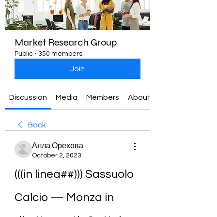
Market Research Group
Public
·
350 members
Join
Discussion
Media
Members
About
Back
Алла Орехова
October 2, 2023
(((in linea##))) Sassuolo 
Calcio — Monza in 