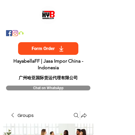
Form Order
HayabellaFF | Jasa Impor China -
Indonesia
​广州哈亚国际货运代理有限公司
Chat on WhatsApp
Groups