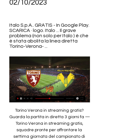
02/10/2023
Italo S.p.A.. GRATIS - In Google Play. 
SCARICA · logo. Italo ... Il grave 
problema (non solo per Italo ) è che 
è stata abolita la linea diretta 
Torino-Verona- ...
Torino Verona in streaming gratis? Guarda la partita in diretta 3 giorni fa — Torino Verona in streaming gratis, squadre pronte per affrontare la settima giornata del campionato di Serie A all'Olimpico Grande Torino.

[CALCIO###] Oggi Torino - Verona diretta gratis 2 ottobre 20 14 ore fa — TORINO-Hellas Verona Streaming Gratis Live Oggi. Dove vedere? (2023)Domande frequenti Qual'è lo scopo di rojadirecta-tv. it? rojadirecta-tv. it ...

[[[GUADARE-]]] Diretta Torino — Verona in streaming 2 ottobr 14 ore fa — [GUADARE-]]] Diretta Torino — Verona in streaming 2 ottobre 2023 2 ore fa — (Streaming<<<<)) Torino vs Hellas Verona in diretta gratis ...

Torino vs Verona LIVE 2. 2023 | Calcio Segui Torino vs Verona 2. 2023 live - livescore, statistiche H2H, ultimi risultati e altre informazioni su Diretta. it. (GRATUITO!!! ) TV AS Roma vs Frosinone in diretta gratis 1 ot 23 ore fa — Lecce U19 v Frosinone U19 Pronostici, Risultati in Diretta e Live Streaming + diretta gratis 16/09/2023 DIRETTA TV< Diretta Frosinone... Quali siti consiglia rojadirecta-tv. it per vedere le partite in streaming? In rojadirecta-tv. it il palinsesto è molto vasto, non ci sono soltanto gli aggiornamenti in tempo reale degli eventi dal vivo ma anche statistiche dettagliate suddivise in varie sezioni, sorprende la facilità di navigazione e l’accuratezza delle informazioni fornite. 

Si può consultare il calendario delle partite in programma nei prossimi giorni, anche tutte le informazioni e le statistiche pre-partita. il calciomercato), ma anche ai commenti live riguardanti i più importanti match in corso e quelli conclusi da poco. Inoltre, non è raro imbattersi in alcuni partite di rilievo trasmesse, però, in differita. 

Se necessiti di ulteriori chiarimenti riguardo l’utilizzo di Mediaset Infinity, puoi dare un’occhiata alla guida specifica che ho realizzato sull’argomento. RaiPlayRaiPlay è l’app ufficiale della Rai, disponibile sia per Android che per iOS/iPadOS. Essa permette di guardare in diretta streaming tutti i canali della TV di Stato e di accedere a una vasta gamma di contenuti on-demand. Per quanto riguarda il “pacchetto calcio”, la Rai trasmette gli highlights, che compariranno nelle trasmissioni 90º minuto e La Domenica Sportiva. 

Inoltre c’è la possibilità di destreggiarsi nel menu principale per restare aggiornati su quali sono gli eventi delle partite in tv oggi, stasera o nei prossimi giorni. Ora non ti resta che attivare l’account appena creato, seguendo il link ricevuto nell’email di conferma, e il gioco è fatto. A questo punto, per effettuare l’accesso, portati nuovamente nella schermata principale dell’app Mediaset Infinity, fai tap sulla scheda Area personale e, dopo aver toccato il bottone Accedi, immetti i dati del profilo creato in precedenza nei campi Email o username e Password e il gioco è fatto! Se l’evento di tuo interesse è in diretta, tocca la voce Dirette, individua il canale su cui esso è trasmesso e sfiora il pulsante Diretta situato nel suo riquadro; in alternativa, puoi accedere alla programmazione della piattaforma facendo tap sulla scheda Mediaset Play situata in basso e, al bisogno, sfogliare gli eventi in base alla categoria di appartenenza (Ora in onda, I più visti del giorno, ecc. ) oppure utilizzare la lente d’ingrandimento per cercare un contenuto per nome. 

Live - Torino Channel Segui le dirette live del Torino F.C. Live. La presentazione di Torino-Hellas Verona. torino-fc. © 2021 TorinoFC ...

A questo punto, sfiora il pulsante ☰ collocato in alto a sinistra e premi sulla voce Accedi/Registrati annessa al menu visualizzato a schermo. Hellas LIVE | Verona #HellasVerona, #Baroni: “Faraoni e Lazovic sono fondamentali. Dobbiamo trovare più soluzioni. A Torino con spirito e coraggio”. Torino FC - Hellas Verona in diretta - Calcio Data:10/2/2023, 9:30 AM GMT-7. Luogo dell'incontro: Stadio Olimpico Grande Torino. Disciplina: Calcio. Tipo di campionato/torneo:... 

Per maggiori informazioni riguardo l’uso di RaiPlay, ti rimando alla lettura della mia guida specifica su come vedere RaiPlay. TV8TV8 è un canale di proprietà del gruppo Sky Italia, visibile in chiaro sul digitale terrestre, tramite satellite e in streaming. Il punto di forza della sua programmazione calcistica consiste nella partita serale del giovedì di Europa League (in contemporanea con Sky Sport) e di alcuni match di UEFA Euro 2024 (dal 14 giugno al 14 luglio 2024). Allo stato attuale, non esiste un’app ufficiale di TV8 dedicata agli smartphone o ai tablet, pertanto devi collegarti al sito Internet ufficiale dell’emittente, utilizzando un qualsiasi browser per la navigazione in Internet (ad es. Chrome su Android oppure Safari su iOS) e avviare la visione in streaming del canale tramite quest’ultimo. 

Dove vedere Torino-Hellas Verona, streaming gratis LIVE 1 giorno fa — Dove vedere Torino-Hellas Verona, streaming gratis LIVE e diretta tv. Serie A, si gioca la settima giornata. Tutte le informazioni su dove ...

Hellas Verona diretta streamin | Market Research Group 1 ora fa — Diretta Streaming | Dove vedere la Hesgoal Verona Torino DIRETTA LIVE STREAMING gratis. Verona: Oggi in live streaming e in TV Hellas Verona... Torino-Verona dove vederla: DAZN o Sky? Canale tv 1 giorno fa — La partita tra Torino e Verona è disponibile in streaming previa abbonamento a DAZN, nn è prevista una trasmissione in chiaro e dunque gratis... Verona Torino in streaming gratis? I costi del servizioDAZN dall’estate 2022 ha introdotto 2 piani di abbonamento, STANDARD e PLUS con caratteristiche e possibilità differenti di fruizione dei contenuti sulla piattaforma DAZN (). Inoltre, la piattaforma ha aggiunto il nuovo piano START a partire da gennaio 2023 e modificato i prezzi del listino:Chi usufruirà del piano STANDARD (dal 2 gennaio 2023 al costo di 29, 99 euro al mese con vincolo per 12 mesi; e al costo di 39, 99 euro al mese con pagamento mensile) potrà registrare fino a sei dispositivi e visualizzare contenuti in contemporanea su due device solo se entrambi connessi alla stessa rete internet della propria abitazione. 

Treno Torino Verona Italo da 21,9 €: orari e offerte biglietti Italo S.p.A.. GRATIS - In Google Play. SCARICA · logo. Italo Il grave problema (non solo per Italo ) è che è stata abolita la linea diretta Torino-Verona- ...

Hellas LIVE | Verona 5 ore fa — Hellas LIVE, Verona. Mi piace: 40.676 · 3961 persone ne parlano · 2 persone sono state qui. La prima app al mondo dedicata solo all'Hellas Verona per...

[IN DIRETTA HD@@] Diretta Torino Hellas Verona in streaming 15 ore fa — [IN DIRETTA HD@@] Diretta Torino Hellas Verona in streaming 2 ottobre 2023 2 ore fa — TORINO-Hellas Verona Streaming Gratis Live Oggi.

(((SPORT-))) Torino-Verona gratis 2 ottobre 2023 Vola da Aer 2 ore fa — (SPORT-))) Torino-Verona gratis 2 ottobre 2023 Vola da Aeroporto Città di Torino a Verona Aeroporto di Verona Internazionale al prezzo ...

Calcio Streaming: I Siti per Guardare le Partite in Diretta Oltre a questi di cui abbiamo parlato, abbiamo trovato su Google decine di siti internet che offrono lo streaming di partite gratis TORINO-VERONA, ore 18:30 ...

[Guardare la tv-] Streaming Torino-Verona in diretta oggi 02 14 ore fa — gratis 2 2 ore fa — TORINO-Hellas Verona Streaming Gratis Live Oggi. Torino v Verona Pronostici, Risultati in Diretta e Live Torino vs Verona ...

Di questi incontri, quello del martedì sarà trasmessi in chiaro su sulle reti Mediaset (Canale 5), oltre a tutte le partite della Coppa Italia. Infinity+, Cofanetto Regalo per 12 Mesi, Il Meglio di Cinema, Serie TV... Vedi offerta su Amazon Per poter guardare i contenuti trasmessi dal gruppo lombardo, puoi servirti dell’app Mediaset Infinity, disponibile per Android e iOS/iPadOS, a patto di effettuare una breve registrazione gratuita alla stessa. 

10. 2023 | Calcio ➤ Serie A, Italia | ⚡ Pronostici Scommesse e Migliori quote ⭐ Risultati in diretta ✔️ Statistiche ✌ Diretta... Tutte le informazioni disponibili per seguire la partita Sassuolo-Monza: l’ora, il canale… Il kickoff del match della giornata di Serie …. Jose Mourinho, allenatore della Roma, nell’intervista post-partita a DAZN si toglie un sassolino dalla scarpa dopo le forti polemiche che …. 

Dopo aver scaricato e avviato l’app di Mediaset Infinity sul tuo device, tocca il pulsante Chiudi situato in alto a destra, per accedere alla schermata principale della stessa, dopodiché recati nella scheda Area personale (in basso) e tocca i pulsanti Accedi e Registrati, in modo da avviare l’iscrizione al servizio. 

Dove vedere? (2023)Domande frequenti Qual’è lo scopo di rojadirecta-tv. it? rojadirecta-tv. it è una piattaforma che permette agli appassionati di eventi calcistici di restare aggiornati sulle partite con il suo servizio di streaming sportivo. Si possono seguire le partite in diretta TV con gli amici e tifosi delle squadre rivali, conoscere i risultati in tempo reale, sapere senza ritardi se la tua squadra del cuore ha segnato un goal. 

Verona Torino in streaming gratis? Guarda la partita in diretta La partita Verona-Torino non sarà disponibile gratuitamente in Italia, come le altre del campionato di Serie A. La gara sarà trasmessa in diretta streaming da,... Puoi effettuare l’accesso tramite Facebook, Twitter oppure Google (premendo uno dei tre tasti situati in alto) o procedere con la classica registrazione via email sfiorando il bottone Registrati e compilando il modulo successivo con i dati richiesti (Nome, Cognome, Email, Password, Sesso e Data di nascita). TORINO-Hellas Verona Streaming Gratis Live Oggi. Dove TORINO-Hellas Verona Streaming Gratis Live Oggi. Dove vedere? (2023). Torino in diretta live tv e streaming gratis sui canali digitali nazionali a partire. Torino Channel | Live, Video, Interviste, Highlights 4 ore fa — Dirette, live, interviste, video streaming, highlights, curiosità e tanti contenuti esclusivi per i tifosi Granata. 

[CALCIO###] Oggi Torino - Verona diretta gratis 2 ottobre 202 ore fa — (Streaming<<<<)) T