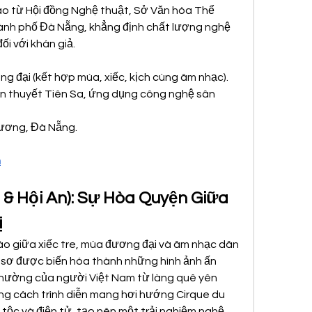
o từ Hội đồng Nghệ thuật, Sở Văn hóa Thể 
hành phố Đà Nẵng, khẳng định chất lượng nghệ 
ối với khán giả.
ng đại (kết hợp múa, xiếc, kịch cùng âm nhạc).
yền thuyết Tiên Sa, ứng dụng công nghệ sân 
Vương, Đà Nẵng.
m
 & Hội An): Sự Hòa Quyện Giữa 
ị
áo giữa xiếc tre, múa đương đại và âm nhạc dân 
 sơ được biến hóa thành những hình ảnh ấn 
thường của người Việt Nam từ làng quê yên 
ong cách trình diễn mang hơi hướng Cirque du 
 tộc và điện tử, tạo nên một trải nghiệm nghệ 