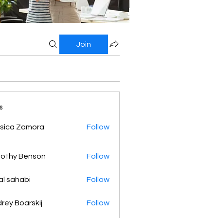
Join
s
sica Zamora
Follow
othy Benson
Follow
al sahabi
Follow
rey Boarskij
Follow