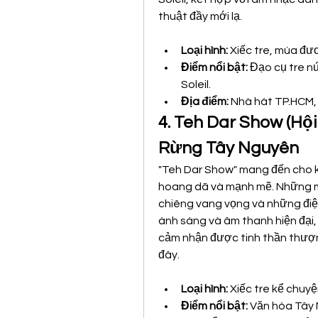
thuật đầy mới lạ.
Loại hình:
 Xiếc tre, múa đư
Điểm nổi bật:
 Đạo cụ tre n
Soleil.
Địa điểm:
 Nhà hát TP.HCM,
4. Teh Dar Show (Hội
Rừng Tây Nguyên
"Teh Dar Show" mang đến cho k
hoang dã và mạnh mẽ. Những mà
chiêng vang vọng và những điệ
ánh sáng và âm thanh hiện đại, 
cảm nhận được tinh thần thượn
đây.
Loại hình:
 Xiếc tre kể chuyệ
Điểm nổi bật:
 Văn hóa Tây 