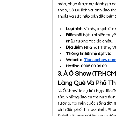
môn, nhận được sự đánh giá ca
thao, Sở Du lịch và lãnh đạo t
thuật và sức hấp dẫn đặc biệt đ
Loại hình:
 Vũ nhạc kịch đươ
Điểm nổi bật:
 Tái hiện tru
khấu tương tác đa chiều.
Địa điểm:
 Nhà hát Trưng 
Thông tin liên hệ đặt vé: 
Website: 
Tiensashow.co
Hotline: 0905.09.09.09
3. À Ố Show (TP.HCM
Làng Quê Và Phố Th
"À Ố Show" là sự kết hợp độc đ
tộc. Những đạo cụ tre nứa đơn
tượng, tái hiện cuộc sống đời 
bình đến phố thị náo nhiệt. Ph
Soleil, kết hợp với âm nhạc dân