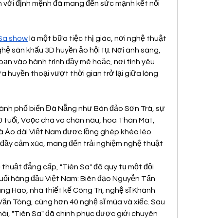
 với định mệnh đã mang đến sức mạnh kết nối 
Sa show
 là một bữa tiệc thị giác, nơi nghệ thuật 
hệ sân khấu 3D huyền ảo hội tụ. Nơi ánh sáng, 
a bạn vào hành trình đầy mê hoặc, nơi tình yêu 
 huyền thoại vượt thời gian trở lại giữa lòng 
hành phố biển Đà Nẵng như Bán đảo Sơn Trà, sự 
0 tuổi, Voọc chà vá chân nâu, hoa Thàn Mát, 
và Áo dài Việt Nam được lồng ghép khéo léo 
đầy cảm xúc, mang đến trải nghiệm nghệ thuật 
huật đẳng cấp, "Tiên Sa" đã quy tụ một đội 
tuổi hàng đầu Việt Nam: Biên đạo Nguyễn Tấn 
g Hào, nhà thiết kế Công Trí, nghệ sĩ Khánh 
ăn Tòng, cùng hơn 40 nghệ sĩ múa và xiếc. Sau 
ài, "Tiên Sa" đã chinh phục được giới chuyên 