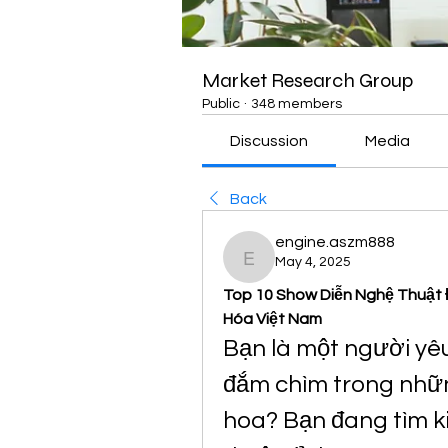
Market Research Group
Public
·
348 members
Discussion
Media
Back
engine.aszm888
May 4, 2025
engine.aszm888
Top 10 Show Diễn Nghệ Thuật 
Hóa Việt Nam
Bạn là một người yê
đắm chìm trong nhữn
hoa? Bạn đang tìm k