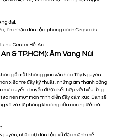
ơng đại.
ứa, âm nhạc dân tộc, phong cách Cirque du 
 Lune Center Hội An.
 An & TP.HCM): Âm Vang Núi 
hán giả một không gian văn hóa Tây Nguyên 
n xiếc tre đầy kỹ thuật, những âm thanh cồng 
u múa uyển chuyển được kết hợp với hiệu ứng 
tạo nên một màn trình diễn đầy cảm xúc. Bạn sẽ 
g võ và sự phóng khoáng của con người nơi 
n.
Nguyên, nhạc cụ dân tộc, vũ đạo mạnh mẽ.