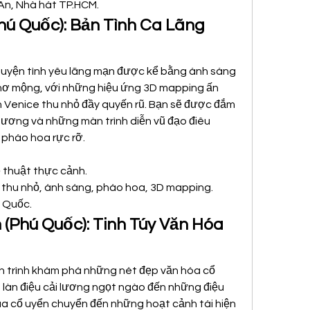
 An, Nhà hát TP.HCM.
hú Quốc): Bản Tình Ca Lãng 
huyện tình yêu lãng mạn được kể bằng ánh sáng 
hơ mộng, với những hiệu ứng 3D mapping ấn 
 Venice thu nhỏ đầy quyến rũ. Bạn sẽ được đắm 
dương và những màn trình diễn vũ đạo điêu 
 pháo hoa rực rỡ.
 thuật thực cảnh.
e thu nhỏ, ánh sáng, pháo hoa, 3D mapping.
 Quốc.
 (Phú Quốc): Tinh Túy Văn Hóa 
h trình khám phá những nét đẹp văn hóa cổ 
làn điệu cải lương ngọt ngào đến những điệu 
a cổ uyển chuyển đến những hoạt cảnh tái hiện 