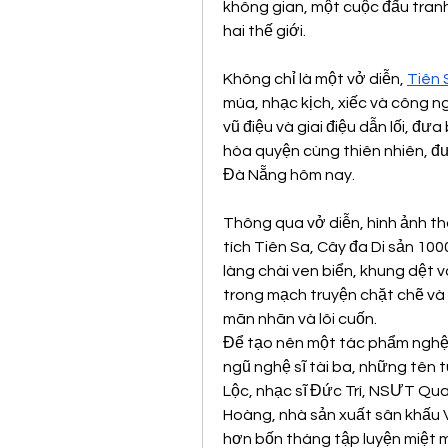
không gian, một cuộc đấu tranh
hai thế giới.
Không chỉ là một vở diễn, 
Tiên 
múa, nhạc kịch, xiếc và công ng
vũ điệu và giai điệu dẫn lối, đư
hòa quyện cùng thiên nhiên, đưa
Đà Nẵng hôm nay.
Thông qua vở diễn, hình ảnh t
tích Tiên Sa, Cây đa Di sản 100
làng chài ven biển, khung dệt 
trong mạch truyện chặt chẽ và 
mãn nhãn và lôi cuốn.
Để tạo nên một tác phẩm nghệ t
ngũ nghệ sĩ tài ba, những tên 
Lộc, nhạc sĩ Đức Trí, NSƯT Quan
Hoàng, nhà sản xuất sân khấu V
hơn bốn tháng tập luyện miệt m