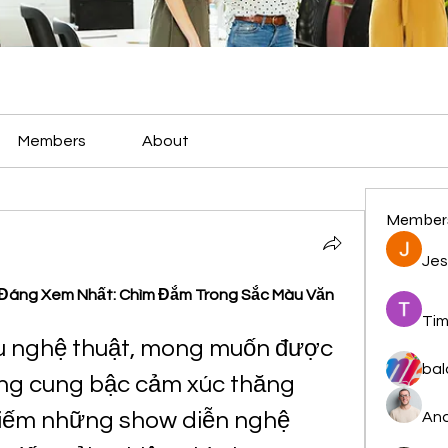
Members
About
Member
Jes
Đáng Xem Nhất: Chìm Đắm Trong Sắc Màu Văn 
Tim
u nghệ thuật, mong muốn được 
bal
g cung bậc cảm xúc thăng 
iếm những show diễn nghệ 
And