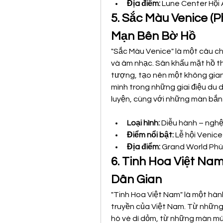
Địa điểm:
 Lune Center Hội
5. Sắc Màu Venice (P
Mạn Bên Bờ Hồ
"Sắc Màu Venice" là một câu c
và âm nhạc. Sân khấu mặt hồ t
tượng, tạo nên một không gian
mình trong những giai điệu du 
luyện, cùng với những màn bắn
Loại hình:
 Diễu hành – nghệ
Điểm nổi bật:
 Lễ hội Venic
Địa điểm:
 Grand World Phú
6. Tinh Hoa Việt Nam
Dân Gian
"Tinh Hoa Việt Nam" là một hàn
truyền của Việt Nam. Từ những 
hò vè dí dỏm, từ những màn mú