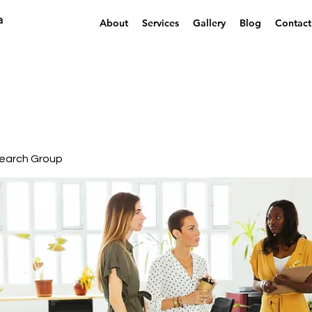
a
About
Services
Gallery
Blog
Contact
earch Group