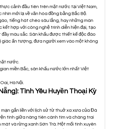
thực cảnh đầu tiên trên mặt nước tại Việt Nam, 
nhìn mới lạ về văn hóa đồng bằng Bắc Bộ. 
gào, tiếng hát chèo sâu lắng, hay những màn 
ết hợp với công nghệ trình diễn hiện đại, tạo 
 đầy màu sắc. Sân khấu được thiết kế độc đáo 
hị giác ấn tượng, đưa người xem vào một không 
mặt nước.
gian miền Bắc, sân khấu nước lớn nhất Việt 
Oai, Hà Nội.
Nẵng): Tình Yêu Huyền Thoại Kỳ 
mạn gắn liền với lịch sử từ thuở xa xưa của Đà 
ện tình giữa nàng tiên cánh tím và chàng trai 
n mát và rừng xanh Sơn Trà. Một mối tình xuyên 