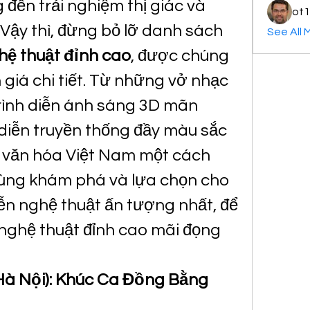
đến trải nghiệm thị giác và 
ot1
thính giác tuyệt vời? Vậy thì, đừng bỏ lỡ danh sách 
See All 
hệ thuật đỉnh cao
, được chúng 
giá chi tiết. Từ những vở nhạc 
trình diễn ánh sáng 3D mãn 
diễn truyền thống đầy màu sắc 
m văn hóa Việt Nam một cách 
cùng khám phá và lựa chọn cho 
n nghệ thuật ấn tượng nhất, để 
ghệ thuật đỉnh cao mãi đọng 
Hà Nội): Khúc Ca Đồng Bằng 