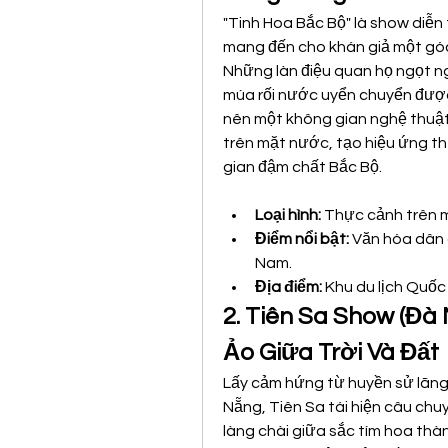
"Tinh Hoa Bắc Bộ" là show diễn 
mang đến cho khán giả một góc 
Những làn điệu quan họ ngọt n
múa rối nước uyển chuyển được k
nên một không gian nghệ thuật
trên mặt nước, tạo hiệu ứng t
gian đậm chất Bắc Bộ.
Loại hình:
 Thực cảnh trên 
Điểm nổi bật:
 Văn hóa dân 
Nam.
Địa điểm:
 Khu du lịch Quốc 
2. Tiên Sa Show (Đà 
Ảo Giữa Trời Và Đất
Lấy cảm hứng từ huyền sử lãng 
Nẵng, Tiên Sa tái hiện câu chuy
làng chài giữa sắc tím hoa thà