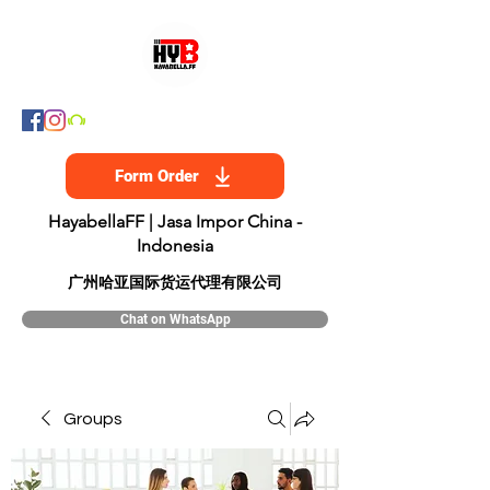
Form Order
HayabellaFF | Jasa Impor China -
Indonesia
​广州哈亚国际货运代理有限公司
Chat on WhatsApp
Groups