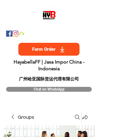
Form Order
HayabellaFF | Jasa Impor China -
Indonesia
​广州哈亚国际货运代理有限公司
Chat on WhatsApp
Groups