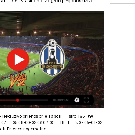
Istra 1961 vs Dinamo Zagreb | Prijenos uživo!
ka uživo prijenos prije 18 sati — Istra 1961 (9) 
+07 12:05 06-00-02 08 02. (02. ) 16 +11 18:07 05-01-02 
sati. Prijenos nogometne ...
