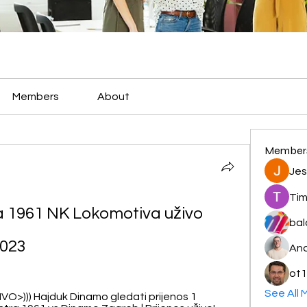
Members
About
Member
Jes
Tim
ra 1961 NK Lokomotiva uživo 
bal
2023
And
ot1
See All 
VO>))) Hajduk Dinamo gledati prijenos 1 