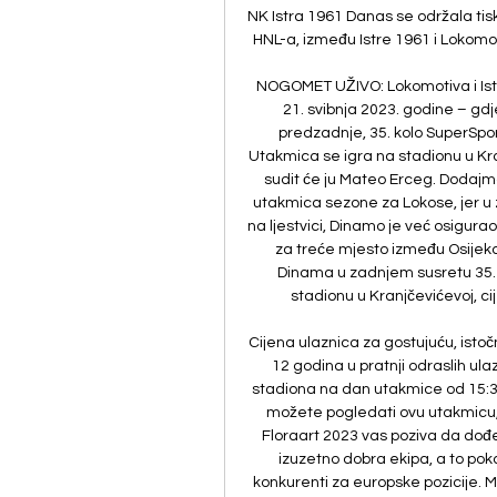
NK Istra 1961 Danas se održala tis
HNL-a, između Istre 1961 i Lokomoti
NOGOMET UŽIVO: Lokomotiva i Istra
21. svibnja 2023. godine – gdje
predzadnje, 35. kolo SuperSpor
Utakmica se igra na stadionu u Kranj
sudit će ju Mateo Erceg. Dodajmo
utakmica sezone za Lokose, jer u z
na ljestvici, Dinamo je već osigurao
za treće mjesto između Osijeka i
Dinama u zadnjem susretu 35. k
stadionu u Kranjčevićevoj, ci
Cijena ulaznica za gostujuću, istočn
12 godina u pratnji odraslih ula
stadiona na dan utakmice od 15:30 s
možete pogledati ovu utakmicu, 
Floraart 2023 vas poziva da dođe
izuzetno dobra ekipa, a to pokaz
konkurenti za europske pozicije.