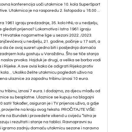
kovna konferencija uoči utakmice 10. kola SuperSport 
ve. Utakmica je na rasporedu 2. listopada u 18.00 ...

 1961 igraju predzadnje, 35. kolo HNL-a u nedjelju, 
 gledati prijenos? Lokomotiva i Istra 1961 igraju 
t Hrvatske nogometne lige u sezoni 2022. /2023. 
čevićevoj u nedjelju, 21. godine, počinje u 17 sati, a 
 da će ovaj susret ujedno biti i posljednja domaća 
adnjem kolu gostuju u Varaždinu. Što se tiče stanja 
 naslov prvaka. Hajduk je drugi, a velika se borba vodi 
 Rijeke. A sve ovisi kako će odigrati Rijeka protiv 
ola… Ukoliko želite utakmicu pogledati uživo na 
jena ulaznice za zapadnu tribinu iznosi 10 eura. 

u tribinu, iznosi 7 eura. I dodajmo, za djecu mlađu od 
znice su besplatne. Ulaznice se kupuju na blagajni 
ati! Također, osiguran je i TV prijenos uživo, a gdje 
provjerite na kraju ovog teksta. PROČITAJTE VIŠE: 
te na Bundek i provedete vikend u cvijeću “Istra je 
uju i rezultati i stanje na tablici. Ravnopravni su 
 Mi igramo zadnju domaću utakmicu sezone i naravno 