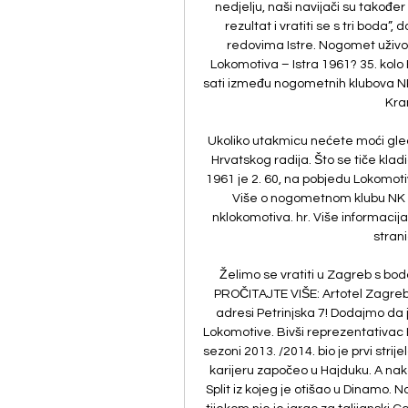
nedjelju, naši navijači su takođ
rezultat i vratiti se s tri boda”,
redovima Istre. Nogomet uživo: 
Lokomotiva – Istra 1961? 35. kolo 
sati između nogometnih klubova NK
Kra
Ukoliko utakmicu nećete moći gled
Hrvatskog radija. Što se tiče kladi
1961 je 2. 60, na pobjedu Lokomotive
Više o nogometnom klubu NK 
nklokomotiva. hr. Više informacij
stran
Želimo se vratiti u Zagreb s bodo
PROČITAJTE VIŠE: Artotel Zagreb 
adresi Petrinjska 7! Dodajmo da j
Lokomotive. Bivši reprezentativac H
sezoni 2013. /2014. bio je prvi stri
karijeru započeo u Hajduku. A na
Split iz kojeg je otišao u Dinamo.