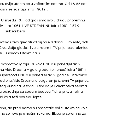
u dvije utakmice u večernjim satima. Od 18. 55 sati 
sini se sastaju Istra 1961 i ...

 U srijedu 13.1. odigrali smo svoju drugu pripremnu 
iv Istre 1961. LIVE STREAM: NK Istra 1961. 2.57K 
subscribers.

otiva uživo gledati 23 ruj prije 6 dana — mjesto, dok 
ivo: Gdje gledati live stream ili TV prijenos utakmice 
k – Gorica? Utakmica 8.

komotiva igraju 10. kolo HNL-a u ponedjeljak, 2. 
u Aldo Drosina – gdje gledati prijenos? Istra 1961 i 
 Supersport HNL-a u ponedjeljak, 2. godine. Utakmica 
stadionu Aldo Drosina, a osiguran je izravni TV prijenos. 
og kluba na ljestvici. S tim da je Lokomotiva sedma i 
predzadnja sa sedam bodova. “Istra je kvalitetna 
koja teži posjedu lopte. 

zonu, aa pred nama su preostale dvije utakmice koje 
mo se i sve je u našim rukama. Ekipa je spremna za 