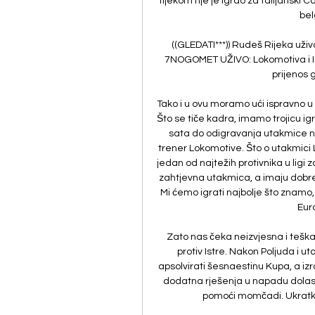
tijekom nje je igrao za talijanski C
bel
((GLEDATI***)) Rudeš Rijeka uživo
7NOGOMET UŽIVO: Lokomotiva i Ist
prijenos g
Tako i u ovu moramo ući ispravno u 
Što se tiče kadra, imamo trojicu ig
sata do odigravanja utakmice neć
trener Lokomotive. Što o utakmici 
jedan od najtežih protivnika u ligi 
zahtjevna utakmica, a imaju dobre i
Mi ćemo igrati najbolje što znamo, 
Euro
Zato nas čeka neizvjesna i teška
protiv Istre. Nakon Poljuda i
apsolvirati šesnaestinu Kupa, a izr
dodatna rješenja u napadu dolask
pomoći momčadi. Ukratko,