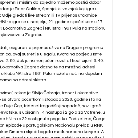
er spremni i mislim da zajedno možemo postići dobar 
 dodao je Einar Galilea, španjolski veznjak koji igra u 
Gdje gledati live stream ili TV prijenos utakmice 
HNL-a igra se u nedjelju, 21. godine s početkom u 17 
 Lokomotiva Zagreb i NK Istra 1961 Pula na stadionu 
njčevićeva u Zagrebu. 

ati, osiguran je prijenos uživo na Drugom programu 
onica, ovaj susret je u egalu. Kvota na pobjedu Istre 
 2. 80, dok je na neriješen rezultat koeficijent 3. 40. 
Lokomotiva Zagreb doznajte na mrežnoj adresi 
a o klubu NK Istra 1961 Pula možete naći na klupskim 
icama na adresi nkistra. 

vima”, rekao je Silvijo Čabraja, trener Lokomotive. 
se otvara početkom listopada 2023. godine i to na 
e Duje Čop, tridesettrogodišnji napadač, novi igrač 
rvatske, s upisanih 14 nastupa i 2 gola za Vatrene, u 
jelac HNL-a s 22 postignuta pogotka. Podsjetimo, Čop je 
kon epizode u portugalskom Nacionalu prelazi u RNK 
 Nakon Dinama slijedi bogata međunarodna karijera. A 