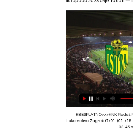
listopada 2023 prije 10 sati — 
((BESPLATNO>>>)) NK Rudeš Rije
Lokomotiva Zagreb (7) 01. (01. ) 18 
03. 45 