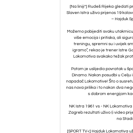
[Na liniji*] Rudeš Rijeka gledati 
Slaven Istra uživo prijenos 19 kol
– Hajduk Spl
Možemo pobijediti svaku utakmicu, is
više emocija i pritiska, ali sig
treningu, spremni su i uvijek sm
igramo”, rekao je trener Istre 
Lokomotiva svakako težak protiv
Potom je uslijedio povratak u šp
Dinamo. Nakon posudbi u Celju i 
napadač Lokomotive! Što o susretu 1
nas nova prilika i to nakon dva nega
s dobrom energijom kao i
NK Istra 1961 vs - NK Lokomotiva 
Zagreb rezultati uživo (i video prij
na Stadio
[SPORT TV<] Hajduk Lokomotiva uživ