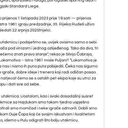
agliari, španjolsku Malagu, portugalski Sporting Gijon i 
gijski Standard Liege. 

 prijenos 1 listopada 2023 prije 19 sati — prijenos 
ra 1961 igraju predzadnje, 35. Rijeka Rudeš uživo 
ledati 22 srpnja 202Strijelci.

utakmicu i podsjetimo se, uvijek ovisimo samo o sebi. 
rača pod virozom i jednog ozlijeđenog. Tako da dva, tri 
emo znati pravo stanje”, rekao je Silvijo Čabraja, 
Lokomotiva – Istra 1961 misle Puljani? “Lokomotiva je 
za nas i nismo ih puno puta pobijedili. Čeka nas sigurno 
grače, dobre ideje i trenera koji radi odličan posao. 
natjecat ćemo se s ostalih pet ekipa koje su utrci za 
pu i dati sve od sebe. 

 utakmica. Uostalom, kao i svaki dosadašnji susret 
 utakmice sa Hajdukom smo tokom tjedna uspješno 
otirali smo momčad i neke igrače odmorili. Dobili smo 
om Duje Čopa koji će svojim iskustvom i kvalitetom 
 idemo u Pulu odigrati što bolju utakmicu. 
