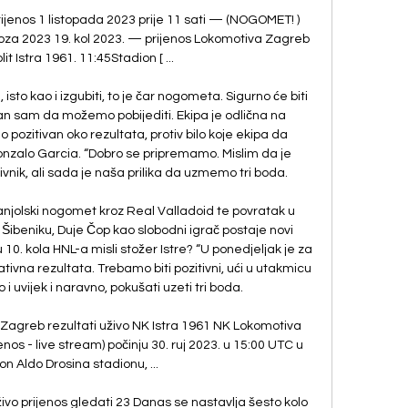
prijenos 1 listopada 2023 prije 11 sati — (NOGOMET! ) 
ovoza 2023 19. kol 2023. — prijenos Lokomotiva Zagreb 
it Istra 1961. 11:45Stadion [ ...

to kao i izgubiti, to je čar nogometa. Sigurno će biti 
uran sam da možemo pobijediti. Ekipa je odlična na 
o pozitivan oko rezultata, protiv bilo koje ekipa da 
Gonzalo Garcia. “Dobro se pripremamo. Mislim da je 
nik, ali sada je naša prilika da uzmemo tri boda. 

anjolski nogomet kroz Real Valladoid te povratak u 
Šibeniku, Duje Čop kao slobodni igrač postaje novi 
0. kola HNL-a misli stožer Istre? “U ponedjeljak je za 
tivna rezultata. Trebamo biti pozitivni, ući u utakmicu 
 uvijek i naravno, pokušati uzeti tri boda. 

Zagreb rezultati uživo NK Istra 1961 NK Lokomotiva 
enos - live stream) počinju 30. ruj 2023. u 15:00 UTC u 
n Aldo Drosina stadionu, ...

o prijenos gledati 23 Danas se nastavlja šesto kolo 