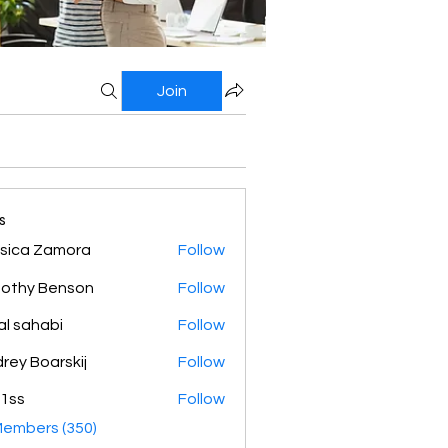
Join
s
sica Zamora
Follow
othy Benson
Follow
al sahabi
Follow
rey Boarskij
Follow
1ss
Follow
Members (350)