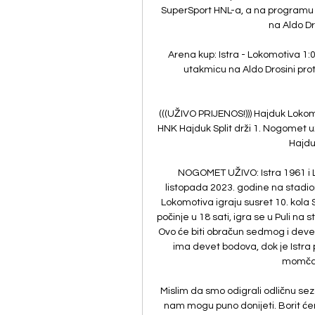
SuperSport HNL-a, a na programu s
na Aldo Dro
Arena kup: Istra - Lokomotiva 1:0
utakmicu na Aldo Drosini prot
(((UŽIVO PRIJENOS!))) Hajduk Lokom
HNK Hajduk Split drži 1. Nogomet už
Hajdu
NOGOMET UŽIVO: Istra 1961 i Lo
listopada 2023. godine na stadion
Lokomotiva igraju susret 10. kola
počinje u 18 sati, igra se u Puli na 
Ovo će biti obračun sedmog i devet
ima devet bodova, dok je Istra 
momčad 
Mislim da smo odigrali odličnu se
nam mogu puno donijeti. Borit će