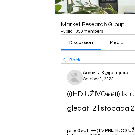
Market Research Group
Public
·
350 members
Discussion
Media
Back
Анфиса Кудрявцева
October 1, 2023
(((HD UŽIVO##))) Ist
gledati 2 listopada 
prije 6 sati — (TV PRIJENOS UŽI