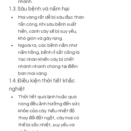
nhánh.
1.3. Sâu bệnh và nấm hại
Mai vàng rất dễ bị sâu đục thân 
tấn công. Khi sâu bệnh xuất 
hiện, cành cây sẽ bị suy yếu, 
khô giòn và gãy rụng.
Ngoài ra, các bệnh nấm như 
nấm hồng, bệnh rỉ sắt cũng là 
tác nhân khiến cây bị chết 
nhánh nhanh chóng tại điểm 
bán mai vàng
1.4. Điều kiện thời tiết khắc 
nghiệt
Thời tiết quá lạnh hoặc quá 
nóng đều ảnh hưởng đến sức 
khỏe của cây. Nếu nhiệt độ 
thay đổi đột ngột, cây mai có 
thể bị sốc nhiệt, suy yếu và 