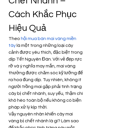
Chết Nhánh – 
Cách Khắc Phục 
Hiệu Quả
Theo 
hội mua bán mai vàng miền 
tây
 là một trong những loại cây 
cảnh được yêu thích, đặc biệt trong 
dịp Tết Nguyên Đán. Với vẻ đẹp rực 
rỡ và ý nghĩa may mắn, mai vàng 
thường được chăm sóc kỹ lưỡng để 
ra hoa đúng dịp. Tuy nhiên, không ít 
người trồng mai gặp phải tình trạng 
cây bị chết nhánh, suy yếu, thậm chí 
khô héo toàn bộ nếu không có biện 
pháp xử lý kịp thời.
Vậy nguyên nhân khiến cây mai 
vàng bị chết nhánh là gì? Làm sao 
để khắc phục tình trạng này một 