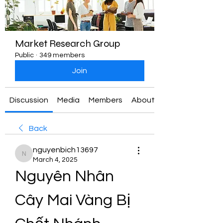
Market Research Group
Public
·
349 members
Join
Discussion
Media
Members
About
Back
nguyenbich13697
nguyenbich13697
March 4, 2025
Nguyên Nhân 
Cây Mai Vàng Bị 