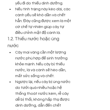
yếu đi do thiếu dinh dưỡng.
Nếu tình trạng này kéo dài, các 
cành yếu sẽ khô dần và chết 
hẳn. Đây cũng được xem là một 
cơ chế tự nhiên giúp cây tự 
điều chỉnh mật độ cành lá.
1.2. Thiếu nước hoặc úng 
nước
Cây mai vàng cần một lượng 
nước phù hợp để sinh trưởng 
khỏe mạnh. Nếu cây bị thiếu 
nước, lá và cành sẽ héo dần, 
mất sức sống và chết.
Ngược lại, nếu cây bị úng nước 
do tưới quá nhiều hoặc hệ 
thống thoát nước kém, rễ cây 
dễ bị thối, không hấp thụ được 
dinh dưỡng, dẫn đến chết 