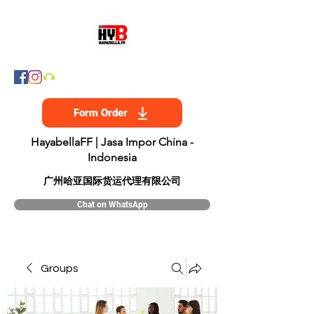
Form Order
HayabellaFF | Jasa Impor China -
Indonesia
​广州哈亚国际货运代理有限公司
Chat on WhatsApp
Groups