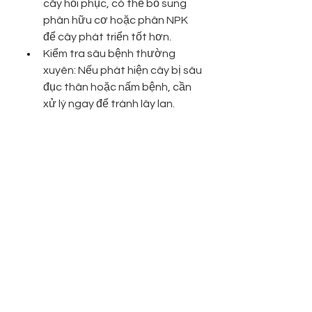
cây hồi phục, có thể bổ sung 
phân hữu cơ hoặc phân NPK 
để cây phát triển tốt hơn.
Kiểm tra sâu bệnh thường 
xuyên: Nếu phát hiện cây bị sâu 
đục thân hoặc nấm bệnh, cần 
xử lý ngay để tránh lây lan.
4. Kết luận
Việc cây mai vàng bị chết nhánh là 
tình trạng khá phổ biến nhưng hoàn 
toàn có thể khắc phục nếu phát 
hiện sớm và có biện pháp chăm sóc 
phù hợp. Hy vọng bài viết trên đã 
giúp bạn có thêm kiến thức để bảo 
vệ cây mai của mình luôn khỏe 
mạnh, ra hoa đúng dịp Tết.
Chúc bạn có những chậu mai đẹp 