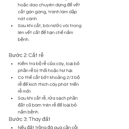
hoặc dao chuyên dụng để vết 
cắt gọn gàng, tránh làm dập 
nát cành.
Sau khi cắt, bôi nước vôi trong 
lên vết cắt để hạn chế nấm 
bệnh.
Bước 2: Cắt rễ
Kiểm tra bộ rễ của cây, loại bỏ 
phần rễ bị thối hoặc hư hại.
Có thể cắt bớt khoảng 2/3 bộ 
rễ để kích thích cây phát triển 
rễ mới.
Sau khi cắt rễ, rửa sạch phần 
đất cũ bám trên rễ để loại bỏ 
nấm bệnh.
Bước 3: Thay đất
Nếu đất trồng đã quá cằn cỗi 