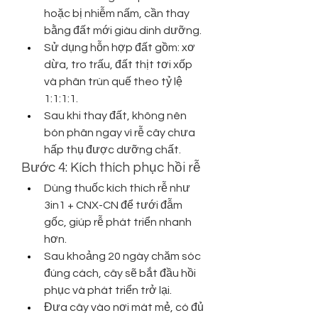
hoặc bị nhiễm nấm, cần thay 
bằng đất mới giàu dinh dưỡng.
Sử dụng hỗn hợp đất gồm: xơ 
dừa, tro trấu, đất thịt tơi xốp 
và phân trùn quế theo tỷ lệ 
1:1:1:1.
Sau khi thay đất, không nên 
bón phân ngay vì rễ cây chưa 
hấp thụ được dưỡng chất.
Bước 4: Kích thích phục hồi rễ
Dùng thuốc kích thích rễ như 
3in1 + CNX-CN để tưới đẫm 
gốc, giúp rễ phát triển nhanh 
hơn.
Sau khoảng 20 ngày chăm sóc 
đúng cách, cây sẽ bắt đầu hồi 
phục và phát triển trở lại.
Đưa cây vào nơi mát mẻ, có đủ 