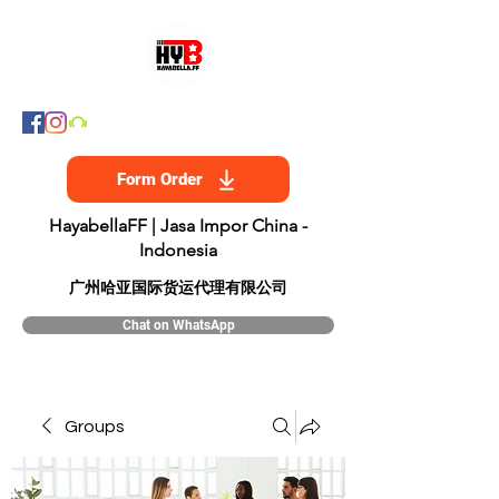
Form Order
HayabellaFF | Jasa Impor China -
Indonesia
​广州哈亚国际货运代理有限公司
Chat on WhatsApp
Groups