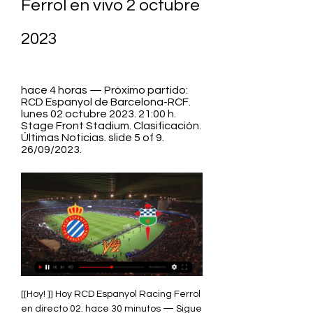
Ferrol en vivo 2 octubre 
2023
hace 4 horas — Próximo partido: 
RCD Espanyol de Barcelona-RCF. 
lunes 02 octubre 2023. 21:00 h. 
Stage Front Stadium. Clasificación. 
Últimas Noticias. slide 5 of 9. 
26/09/2023.
[[Hoy! ]] Hoy RCD Espanyol Racing Ferrol en directo 02. hace 30 minutos — Sigue el RCD Espanyol vs Racing de Ferrol 2. 2023 en directo - livescore, historial de enfrentamientos (H2H), últimos resultados y más... ((TV-)) Online RCD Espanyol vs Racing Ferrol en vivo 02. 2 Racing Club Ferrol - Real Zaragoza (Resumen)LALIGA HYPERMOTION · CD Tenerife RCD Espanyol - CD Eldense (Resumen)LALIGA HYPERMOTION · Elche CF - CD Leganés... 

RCD Espanyol Barcelona - Racing de Ferrol RCD Espanyol Barcelona - Racing de Ferrol | 02/10/2023 | LaLiga Hypermotion | España | Fútbol | ⭐ Cuotas y Apuestas ⚡ Resultados en vivo ✔️ Streaming.

Ambos goles fueron marcados por Joselu. En busca del ansiado regreso a Segunda División, en la temporada 2019-2020 el equipo fichó a figuras como Álex López y Dani Abalo, además de mantener casi todo el bloque que lo devolvió a la tercera categoría del fútbol español. Racing de Ferrol Cuando comience el partido, podrás seguir Espanyol vs Racing de Ferrol en vivo Para consultar el calendario y los resultados de fútbol de hoy, visita nuestra... 

Pedro Mosquera intentó un pase en profundidad pero Chiki estaba en posición de fuera de juego. Asistencia de Pedro Mosquera. En la temporada 2021-2022, la temporada de debut de la nueva Primera RFEF, el cuadro gallego mantuvo una parte importante del bloque del año pasado, incorporando a jugadores como Fran Manzanara, David Castro, Miguel Loureiro y Héber Pena. Calendario Racing Club Ferrol - Senior Masculino Info y resultados de los partidos del equipo Calendario Racing Club Ferrol - Senior Masculino. 

Racing Ferrol - Todas las noticias - AS.com hace 11 horas — 10/11/05 RCD Espanyol Entrenamiento Lotina y Cristobal Parralo · ESPANYOL · Las Racing de Ferrol - Real Zaragoza en directo: LaLiga Hypermotion, hoy en vivo.

Liga Hypermotion, jornada 8 dónde ver online el Espanyol-Racing Ferrol en vivo? Si quieres ver online el partido entre barceloneses y ferrolanos lo podrás hacer a través de las aplicaciones web de los canales de televisión que lo retransmiten. En España se puede hacer a través de Yomvi desde cualquier dispositivo que tenga acceso a Internet. 

La temporada 2018-2019 comenzó de la peor forma posible, recibiendo un 4-0 por parte de la U. Somozas en el campo Alcalde Manuel Candocia. No obstante, el equipo se repuso rápidamente y terminó la temporada como 1. ¡Gooooool! Alcorcón 1, Racing Ferrol 1. Dyego Sousa (Alcorcón) remate con la derecha desde fuera del área por bajo, junto al palo izquierdo. Asistencia de Óscar Rivas. Silvosa marcó los dos goles de los ferrolanos. 

Coincidió en el Grupo 1-A junto al eterno rival, el Deportivo La Coruña, y terminó la temporada clasificando a la nueva Primera RFEF. Encuentro entre el Pontevedra CF y el Racing de Ferrol en Pasarón. Horarios: ¿cuándo y a qué hora se juega hoy el Espanyol-Racing Ferrol? El RCD Espanyol recibirá la visita de uno de los equipos revelación esta temporada en LaLiga Hypermotion el próximo lunes, 2 de octubre, a las 21:00 horas. PARTIDORacing de Ferrol – Real ZaragozaFECHALunes, 2 de OctubreESTADIOStage Front StadiumHORARIO21:00 horas Televisión: canales TV donde ver el Racing Ferrol vs Zaragoza El partido que enfrentará a Racing de Ferrol y Zaragoza en la 7ª jornada de la Liga Hypermotion se podrá seguir en directo a través de Movistar + La Liga, ya que la Segunda División entra dentro del paquete ofrecido por este gigante telefónico. 

Falta de Pedro Mosquera (Alcorcón). Héber Pena (Racing Ferrol) ha recibido una falta en la banda izquierda. Falta de Iago López (Alcorcón). Remate rechazado de Jacobo González (Alcorcón) remate con la derecha desde fuera del área. Asistencia de Iago López. Jacobo González intentó un pase en profundidad pero Iago López estaba en posición de fuera de juego. Espanyol vs Racing Ferrol hoy, dónde ver online, TV en directo (Segunda División)Uno de los grandes favoritos de LaLiga Hypermotion, el RCD Espanyol, cierra la jornada 8 recibiendo en Cornellá-El Prat a uno de los equipos revelación de la temporada hasta la fecha, el Racing de Ferrol, que ya sabe muy bien lo que es amargarle la fiesta a uno de los más grandes de la Segunda División. De hecho, los ferrolanos aterrizarán en Barcelona tras haber conseguido doblegar al Real Zaragoza la jornada anterior, que llegaba como líder a ‘A Malata’. 

[[[En vivo!!!]@@]] Directo RCD Espanyol-Racing Ferrol hoy 02 hace 16 horas — [En vivo!!!]@@]] Directo RCD Espanyol-Racing Ferrol hoy 02.10.2023 Todos los partidos de Fútbol del RCD Espanyol. Próximo partido: Espanyol ...

RCD Espanyol de Barcelona vs Racing Club Ferrol Espanyol - Racing Santander en directo. Elche vs Racing Club Ferrol en vivo - Directo. 2 goles contra Elche CF (como promedio). Racing Santander solo ha... Racing Ferrol. bet365. 5 oct. 14:30. FC Cartagena. Espanyol. ESPN+. 9 oct. 14:00. Villarreal B. Espanyol vs Racing Ferrol. Publi. 0:00:00. Isidro Silveira Cameselle, D. José Mª Criado Labajo, D. Juan Manuel Pazos García, D. Andrés Ramil Graña, D. José Luis Méndez Fernández, D. Antonio Aneiros Rey y D. 

Los ferrolanos quedarían encuadrados en el primero de ellos, con rivales del norte del país, y el club consiguió su ascenso como campeón de su división. Información para el Espanyol-Racing de Ferrol Ver Espanyol online gratis en directo. Disponible en alta definición, y en cualquier dispositivo. Enlaces gratis para ver el partido de Espanyol. ESPANYOL-... ¡Gooooool! Alcorcón 0, Racing Ferrol 1. Iker Losada (Racing Ferrol) remate con la derecha a quemarropa desde el lado izquierdo por el lado derecho de la portería. Asistencia de Carlos Vicente con un centro al área. 

Espanyol contra Racing Ferrol Ver en directo, Pronósticos Cobertura en vivo de Espanyol vs. Racing Ferrol Segunda División De España juego en ESPN DEPORTES, incluye resultados en vivo, highlights y estadísticas... Espanyol - Racing Club Ferrol en directo, LaLiga Hypermotion 2023Noticias Valencia CF Mercado de Fichajes Mundial de baloncesto Valencia CF Calendario Plantilla y estadísticas Resultados y clasificación En directo Galerías Valencia femenino Levante UD Levante femenino Villarreal CF Villarreal femenino Fútbol Fichajes LaLiga EA Sports Elche CF LaLiga Hypermotion 1ª RFEF 2ª RFEF 3ª RFEF Preferente FINETWORK LIGA F Fútbol base Valencia BC Valencia Basket Femenino L'Alqueria del Basket Baloncesto ACB LEB Oro LEB Plata Liga femenina Euroliga Eurocup NBA Motor F1 Fernando Alonso Carlos Sainz Moto GP Neomotor Polideportivo Tenis Balonmano Carreras populares Ciclismo Pilota Rugby Fútbol Sala Más Deporte Apuestas deportivas BeContent Opinión Rafa Marín Pablo Leiva Gauden Villas Vicent Chilet Joan Carles Martí Juan de Dios Crespo Toni Hernández FDJ Salud Gente Vivienda en Valencia Empleo en Valencia Caso Abierto Tecnología E-Sports Finanzas Compramejor OCIO Cine Televisión Agenda Gastronomía Planes Tu foto EN VALENCIÀ Multimedia Vídeos Servicios Tiempo Newsletter Hemeroteca Lo más visto Mapa web RSS Tags Lotería de Navidad 2022 Clasificados Vivienda Valencia Alquiler Valencia Iberempleos. 

Espanyol vs Racing de Ferrol | Partido en Directo 8ª jornada Segunda División - lunes 2 octubre 2023 ; Equipo local RCD Espanyol ; Equipo visitante Racing Ferrol ; Resultados En directo ; Goleadores En directo.

También podrás seguir el encuentro a través del resto de operadoras habilitadas esta temporada, como Orange y Vodafone. Si quieres seguir el partido desde otro país, puedes echar un vistazo a nuestra guía sobre dónde ver en TV y online los partidos de Segunda División. Espanyol vs Racing Ferrol: Apuestas, Pronóstico y Cuotas hace 3 horas — Ver ESPANYOL-Racing Ferrol Online Gratis | ESPANYOL-Racing Ferrol TelevisadoPreguntas frecuentes ¿ Dónde ver en vivo y en directo online... 

Dónde ver los partidos de Fútbol del RCD Espanyol Todos los partidos de Fútbol del RCD Espanyol. tomó el timón del Racing al convertirse en el máximo accionista[10]​, quien incorporó a Carlos Mouriz como nuevo director deportivo. [En vivo! ] Directo RCD Espanyol contra Racing Ferrol en vivo El partido puede ser seguido en directo el 02 octubre 2023 a las 21:00 en LaLiga TV Hypermotion. ¿Cómo ver el partido Espanyol Racing de Ferrol en streaming? Espanyol vs Racing Ferrol hoy, dónde ver online, TV en hace 4 horas — El partido que enfrentará a Espanyol y Racing de Ferrol 8ª jornada de la Liga Hypermotion se podrá seguir en directo a través de Movistar + La... 

ESPANYOL vs RACING CLUB FERROL EN DIRECTO YouTube YouTube YouTube Cosas de Ricky Hace 8 horas Hace 8 horas

Sigue el minuto a minuto y resultado del enfrentamiento. Espanyol vs Racing de Ferrol En vivo hace 2 días — ✓¿En qué canal ver el Espanyol hoy? El encuentro se podrá seguir en vivo y en directo en España por LaLiga TV Hypermotion y Amazon Prime... Jacobo González (Alcorcón) ha recibido una falta en la zona defensiva. Sergio Cubero (Racing Ferrol) ha recibido una falta en la banda derecha. 

Isidro Silveira Rey, y se firma la Escritura Pública de constitución del RACING CLUB DE FERROL, S. D. Con una temporada en Segunda B, el club regresó a Segunda División en 2004 para luchar durante dos años por eludir el descenso. Donde Ver Espanyol Hoy vs Racing Ferrol Online y TV Próximo partido: RCD Espanyol de Barcelona-RCF. lunes 02 octubre 2023. 21:00 h Ver todas las noticias · RCF Fundación. 

[VER] En vivo RCD Espanyol vs Racing Ferrol donde verlo 2 oc hace 16 horas — hace 4 horas — El partido puede ser seguido en directo el 02 octubre 2023 a las 21:00 en LaLiga TV Hypermotion.

Espanyol vs Racing de Ferrol En vivo La Liga 2. Espanyol. vs. Racing de Ferrol. imgalt. Imágenes en directo. imgalt. Encuentro en directo. En vivo. Lo más destacado del partido.

Espanyol vs Racing Club Ferrol en vivo - Directo hace 22 minutos — Disfruta del partido de hoy en directo entre Espanyol vs Racing Club Ferrol.

Remate fallado por Héber Pena (Racing Ferrol) remate con la izquierda desde el centro del área que se va alto y por la izquierda. Miss Black Internati Group hace 21 hora