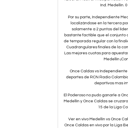
Ind. Medellín. 0
Por su parte, Independiente Mede
localizándose en la tercera pos
solamente a 2 puntos del líder
bastante factible que el conjunto 
de temporada regular con la finali
Cuadrangulares finales de la co
Las mejores cuotas para apuestas
Medellín ¡Cons
Once Caldas vs Independiente 
deportes de RCN Radio Colombia c
deportivos mas im
El Poderoso no pudo ganarle a On
Medellín y Once Caldas se cruzaro
15 de la Liga C
Ver en vivo Medellín vs Once Cal
Once Caldas en vivo por la Liga B