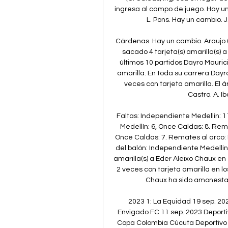
ingresa al campo de juego. Hay un
L. Pons. Hay un cambio. J
Cárdenas. Hay un cambio. Araujo (O
sacado 4 tarjeta(s) amarilla(s) 
últimos 10 partidos Dayro Mauri
amarilla. En toda su carrera Day
veces con tarjeta amarilla. El ár
Castro. A. I
Faltas: Independiente Medellín: 1
Medellín: 6, Once Caldas: 8. Rem
Once Caldas: 7. Remates al arco: 
del balón: Independiente Medellín
amarilla(s) a Eder Aleixo Chaux e
2 veces con tarjeta amarilla en lo
Chaux ha sido amonestado
2023 1: La Equidad 19 sep. 20
Envigado FC 11 sep. 2023 Deportivo
Copa Colombia Cúcuta Deportivo A