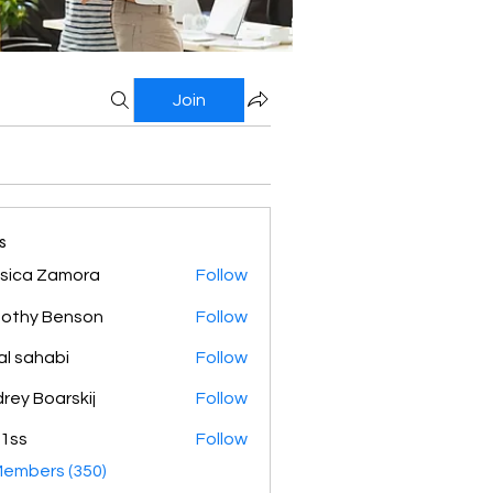
Join
s
sica Zamora
Follow
othy Benson
Follow
al sahabi
Follow
rey Boarskij
Follow
1ss
Follow
Members (350)