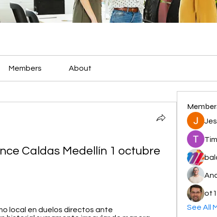
Members
About
Member
Jes
Tim
Once Caldas Medellín 1 octubre 
bal
And
ot1
See All 
 local en duelos directos ante 