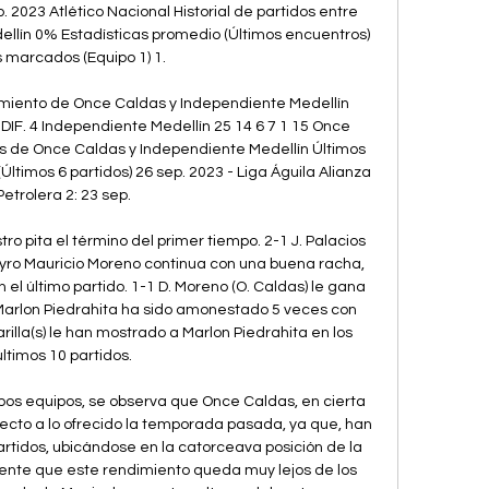
 2023 Atlético Nacional Historial de partidos entre 
llín 0% Estadísticas promedio (Últimos encuentros) 
 marcados (Equipo 1) 1. 

iento de Once Caldas y Independiente Medellín 
P DIF. 4 Independiente Medellín 25 14 6 7 1 15 Once 
os de Once Caldas y Independiente Medellín Últimos 
ltimos 6 partidos) 26 sep. 2023 - Liga Águila Alianza 
Petrolera 2: 23 sep. 

stro pita el término del primer tiempo. 2-1 J. Palacios 
ayro Mauricio Moreno continua con una buena racha, 
el último partido. 1-1 D. Moreno (O. Caldas) le gana 
Marlon Piedrahita ha sido amonestado 5 veces con 
arilla(s) le han mostrado a Marlon Piedrahita en los 
últimos 10 partidos. 

s equipos, se observa que Once Caldas, en cierta 
cto a lo ofrecido la temporada pasada, ya que, han 
rtidos, ubicándose en la catorceava posición de la 
dente que este rendimiento queda muy lejos de los 