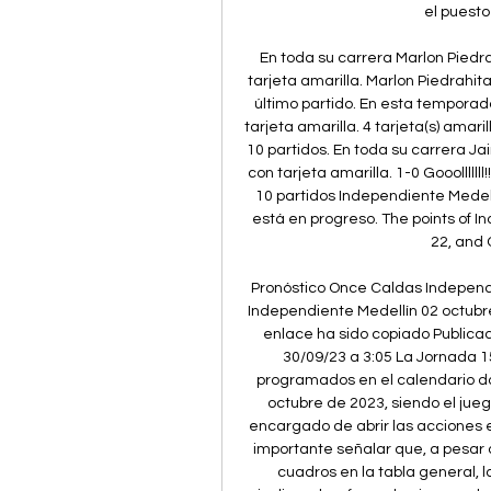
el puesto 
En toda su carrera Marlon Pied
tarjeta amarilla. Marlon Piedrahit
último partido. En esta tempora
tarjeta amarilla. 4 tarjeta(s) amari
10 partidos. En toda su carrera 
con tarjeta amarilla. 1-0 Gooolllllll
10 partidos Independiente Medell
está en progreso. The points of I
22, and 
Pronóstico Once Caldas Independi
Independiente Medellín 02 octubre 
enlace ha sido copiado Publicado
30/09/23 a 3:05 La Jornada 1
programados en el calendario do
octubre de 2023, siendo el jue
encargado de abrir las acciones e
importante señalar que, a pesar 
cuadros en la tabla general, 