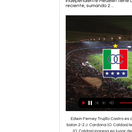
Independiente Medellín tiene u
reciente, sumando 2 ...
Edwin Ferney Trujillo Castro es a
balon 2-2 J. Cardona (O. Caldas) l
(O. Caldas) ingresa en lugar de