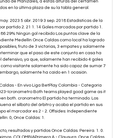
undo de Manizales, a estas alturas del certamen 
s en la última plaza de su la tabla general. 

ay. 2023 5 abr. 2019 3 sep. 2018 Estadísticas de la 
or partido 2. 21 1. 14 Goles marcados por partido 1. 
. 86 29% Ningún gol recibido Los puntos clave de la 
ndiente Medellín Once Caldas como local ha logrado 
sibles, fruto de 3 victorias, 3 empates y solamente 
eterminar que el paso de este conjunto en casa ha 
l defensivo, ya que, solamente han recibido 4 goles 
 como visitante solamente ha sido capaz de sumar 7 
n embargo, solamente ha caído en 1 ocasión. 

aldas - En vivo Liga BetPlay Colombia - Categoría 
2023-Icronometro Both teams played good game as it 
n both. cronometro El partido ha terminado. Los 
ena el silbato del árbitro y acaba el partido en sus 
po el marcador es 2 - 2. Offsides: Independiente 
lín: 0, Once Caldas: 1. 

, resultados y partidos Once Caldas. Pereira. 1. 0. 
róximos. COLOMBIAPrimera A - Clausura. Once Caldas. 