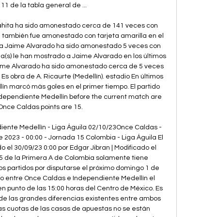
11 de la tabla general de ...

rahita ha sido amonestado cerca de 141 veces con 
a también fue amonestado con tarjeta amarilla en el 
da Jaime Alvarado ha sido amonestado 5 veces con 
lla(s) le han mostrado a Jaime Alvarado en los últimos 
Jaime Alvarado ha sido amonestado cerca de 5 veces 
!! Es obra de A. Ricaurte (Medellín). estadio En últimos 
ín marcó más goles en el primer tiempo. El partido 
ndependiente Medellín before the current match are 
Once Caldas points are 15. 

ente Medellín - Liga Águila 02/10/23Once Caldas - 
2023 - 00:00 - Jornada 15 Colombia - Liga Águila El 
 el 30/09/23 0:00 por Edgar Jibran | Modificado el 
5 de la Primera A de Colombia solamente tiene 
s partidos por disputarse el próximo domingo 1 de 
go entre Once Caldas e Independiente Medellín el 
n punto de las 15:00 horas del Centro de México. Es 
de las grandes diferencias existentes entre ambos 
las cuotas de las casas de apuestas no se están 