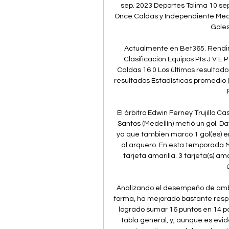
sep. 2023 Deportes Tolima 10 sep.
Once Caldas y Independiente Mede
Goles
Actualmente en Bet365. Rendim
Clasificación Equipos Pts J V E 
Caldas 16 0 Los últimos resultad
resultados Estadísticas promedio (Ú
El árbitro Edwin Ferney Trujillo Ca
Santos (Medellín) metió un gol. D
ya que también marcó 1 gol(es) en 
al arquero. En esta temporada 
tarjeta amarilla. 3 tarjeta(s) am
Analizando el desempeño de ambo
forma, ha mejorado bastante respe
logrado sumar 16 puntos en 14 pa
tabla general, y, aunque es evi