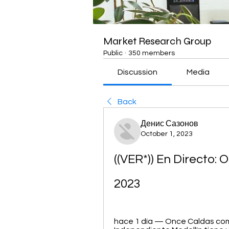
Market Research Group
Public
·
350 members
Discussion
Media
Back
Денис Сазонов
October 1, 2023
((VER*)) En Directo: 
2023
hace 1 día — Once Caldas como