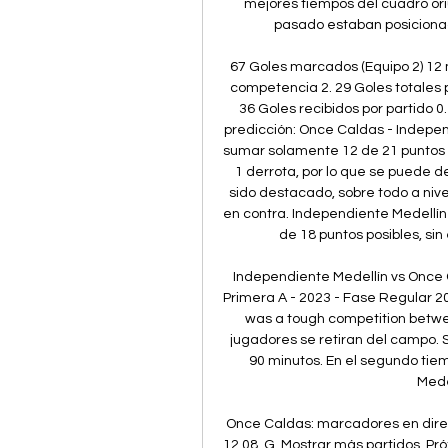
mejores tiempos del cuadro ori
pasado estaban posicionado
67 Goles marcados (Equipo 2) 12 m
competencia 2. 29 Goles totales p
36 Goles recibidos por partido 0
predicción: Once Caldas - Indepe
sumar solamente 12 de 21 puntos po
1 derrota, por lo que se puede d
sido destacado, sobre todo a nive
en contra. Independiente Medellín
de 18 puntos posibles, si
Independiente Medellín vs Once C
Primera A - 2023 - Fase Regular 
was a tough competition betwee
jugadores se retiran del campo. Su
90 minutos. En el segundo tiem
Medel
Once Caldas: marcadores en directo
12.08. G. Mostrar más partidos. P