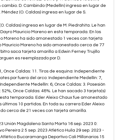
 cambio. D. Cambindo (Medellín) ingresa en lugar de 
. Méndez (O. Caldas) ingresa en lugar de S. 

. Caldas) ingresa en lugar de M. Piedrahita. Le han 
a Dayro Mauricio Moreno en esta temporada. En los 
cio Moreno ha sido amonestado 1 veces con tarjeta 
ro Mauricio Moreno ha sido amonestado cerca de 77 
bitro saca tarjeta amarilla a Edwin Ferney Trujillo 
barguen es reemplazado por D. 

1, Once Caldas: 11. Tiros de esquina: Independiente 
ates por fuera del arco: Independiente Medellín: 7, 
Independiente Medellín: 6, Once Caldas: 3. Posesión 
: 52%, Once Caldas: 48%. Le han sacado 3 tarjeta(s) 
n esta temporada. Eder Aleixo Chaux fue amonestado 
s últimos 10 partidos. En toda su carrera Eder Aleixo 
 cerca de 21 veces con tarjeta amarilla. 

23 Unión Magdalena Santa Marta 16 sep. 2023 0: 
 Pereira 2 5 sep. 2023 Atlético Huila 29 sep. 2023 - 
tlético Bucaramanga Deportivo Cali Millonarios 15 