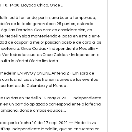
1.10. 14:00. Boyacá Chicó. Once ...

llín está teniendo, por fin, una buena temporada, 
ición de la tabla general con 25 puntos, estando 
 Águilas Doradas. Con esto en consideración, es 
de Medellín siga manteniendo el paso en este cierre 
dad de ocupar la mejor posición posible de cara a los 
mpetencia. Once Caldas - Independiente Medellín - 
 Ver todas las cuotas Once Caldas - Independiente 
ulta la oferta! Oferta limitada. 

Medellín EN VIVO y ONLINE Antena 2 - Emisora de 
on las noticias y las transmisiones de los eventos 
portantes de Colombia y el Mundo ...

ce Caldas en Medellín 12 may 2023 — Independiente 
n en un partido aplazado correspondiente a la fecha 
olombiana, donde ambos equipos ...

das por la fecha 10 de 17 sept 2021 — Medellín vs 
etPlay. Independiente Medellín, que se encuentra en 