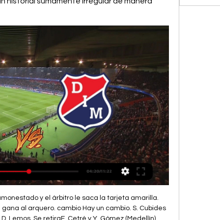
n historial sumamente irregular de manera 
monestado y el árbitro le saca la tarjeta amarilla. 
e gana al arquero. cambio Hay un cambio. S. Cubides 
 D. Lemos. Se retiraE. Cetré y Y. Gómez (Medellín) 