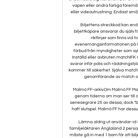
vapen eller andra farliga föremål,
eller videoutrustning. Endast små, 
Biljettens streckkod kan end
biljettköpare ansvarar du själv f
riktlinjer som finns vid 
evenemangsinformationen på ifkg
förbud från myndigheter som syfta
Inställd eller avbruten matchIF
svarar inför polis och räddningstj
kommer till säkerhet. Själva match
genomförande av match och
Malmö FF-arkivOm Malmö FF Malm
genom tiderna om man ser till d
seriesegrare 25 av dessa, dock "b
haft slutspel. Malmö FF har des
Lämna aldrig ut användar-id o
familjeläktaren Änglaland 2 person
måste gå in med 1 barn för att bilje