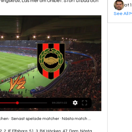
tningskrav; Läs mer om Unibet. Stort utbud och 
ot1
See All 
hen · Senast spelade matcher · Nästa match ...

2. 2, IF Elfsborg, 51. 3, BK Häcken, 47. Dam. Nästa 