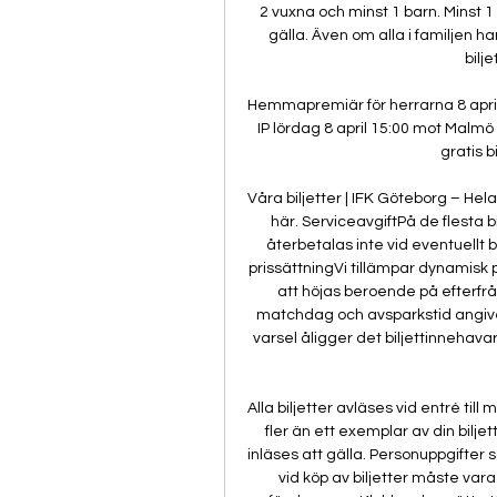
2 vuxna och minst 1 barn. Minst 1 
gälla. Även om alla i familjen har
bilje
Hemmapremiär för herrarna 8 apr
IP lördag 8 april 15:00 mot Malm
gratis b
Våra biljetter | IFK Göteborg – Hel
här. ServiceavgiftPå de flesta bi
återbetalas inte vid eventuellt b
prissättningVi tillämpar dynamisk p
att höjas beroende på efterfrå
matchdag och avsparkstid angive
varsel åligger det biljettinnehav
Alla biljetter avläses vid entré ti
fler än ett exemplar av din bilje
inläses att gälla. Personuppgifter
vid köp av biljetter måste vara