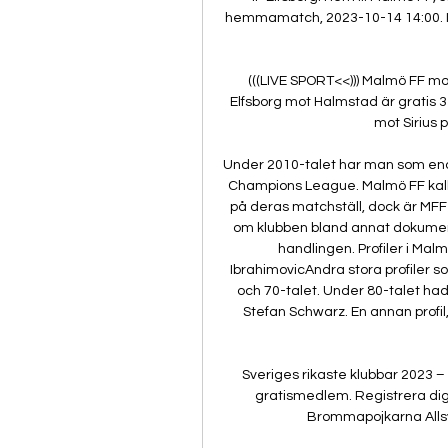
hemmamatch, 2023-10-14 14:00. IF E
(((LIVE SPORT<<))) Malmö FF mot 
Elfsborg mot Halmstad är grati
mot Sirius p
Under 2010-talet har man som enda s
Champions League. Malmö FF kallas
på deras matchställ, dock är MFF 
om klubben bland annat dokumentä
handlingen. Profiler i Ma
IbrahimovicAndra stora profiler s
och 70-talet. Under 80-talet ha
Stefan Schwarz. En annan profil, 
Sveriges rikaste klubbar 2023 –
gratismedlem. Registrera dig 
Brommapojkarna Allsv