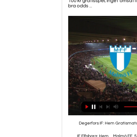
100 kr gratisspel; Inget omsät
bra odds ...
Degerfors IF: Hem Gratismatc
IF Elfsborg: Hem ... Malmö FF, 5