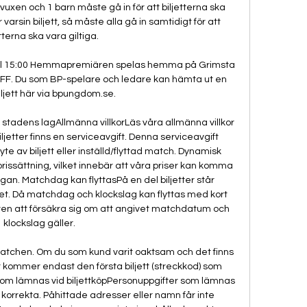
vuxen och 1 barn måste gå in för att biljetterna ska 
 varsin biljett, så måste alla gå in samtidigt för att 
tterna ska vara giltiga. 

il 15:00 Hemmapremiären spelas hemma på Grimsta 
ö FF. Du som BP-spelare och ledare kan hämta ut en 
iljett här via bpungdom.se.

a stadens lagAllmänna villkorLäs våra allmänna villkor 
ljetter finns en serviceavgift. Denna serviceavgift 
yte av biljett eller inställd/flyttad match. Dynamisk 
rissättning, vilket innebär att våra priser kan komma 
gan. Matchdag kan flyttasPå en del biljetter står 
t. Då matchdag och klockslag kan flyttas med kort 
aren att försäkra sig om att angivet matchdatum och 
klockslag gäller. 

ll matchen. Om du som kund varit oaktsam och det finns 
tt kommer endast den första biljett (streckkod) som 
 som lämnas vid biljettköpPersonuppgifter som lämnas 
 korrekta. Påhittade adresser eller namn får inte 