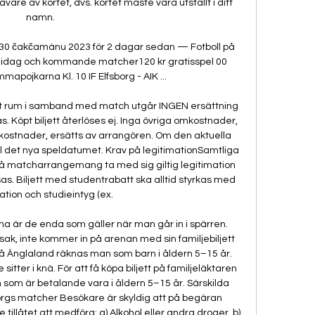
avare av kortet, dvs. kortet måste vara utställt i ditt 
namn. 

v 30 čakčamánu 2023 för 2 dagar sedan — Fotboll på 
 idag och kommande matcher120 kr gratisspel 00 
apojkarna Kl. 10 IF Elfsborg - AIK ...

 ägt rum i samband med match utgår INGEN ersättning 
 Köpt biljett återlöses ej. Inga övriga omkostnader, 
kostnader, ersätts av arrangören. Om den aktuella 
till det nya speldatumet. Krav på legitimationSamtliga 
 på matcharrangemang ta med sig giltig legitimation 
. Biljett med studentrabatt ska alltid styrkas med 
ation och studieintyg (ex. 

 är de enda som gäller när man går in i spärren. 
sak, inte kommer in på arenan med sin familjebiljett 
å Änglaland räknas man som barn i åldern 5–15 år. 
sitter i knä. För att få köpa biljett på familjeläktaren 
om är betalande vara i åldern 5–15 år. Särskilda 
öteborgs matcher Besökare är skyldig att på begäran 
e tillåtet att medföra: a) Alkohol eller andra droger, b) 