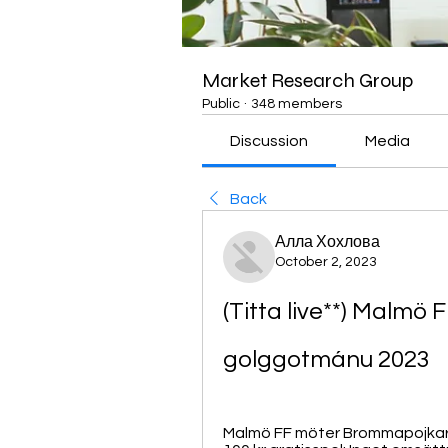
Market Research Group
Public
·
348 members
Discussion
Media
Back
Алла Хохлова
October 2, 2023
(Titta live**) Malmö
golggotmánu 2023
Malmö FF möter Brommapojkarna