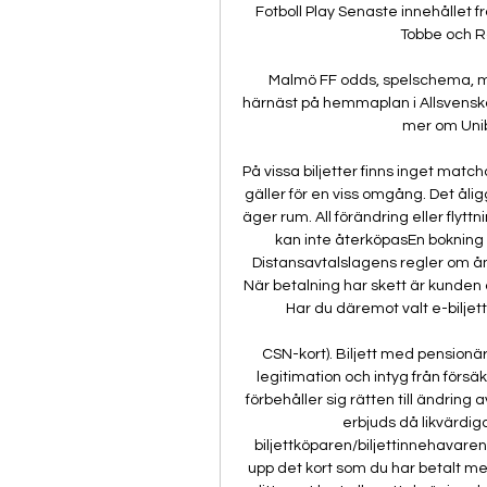
Fotboll Play Senaste innehållet f
Tobbe och R
Malmö FF odds, spelschema, m
härnäst på hemmaplan i Allsvenskan
mer om Unibe
På vissa biljetter finns inget matc
gäller för en viss omgång. Det ålig
äger rum. All förändring eller flyt
kan inte återköpasEn bokning k
Distansavtalslagens regler om ång
När betalning har skett är kunden dä
Har du däremot valt e-biljett 
CSN-kort). Biljett med pensionär
legitimation och intyg från för
förbehåller sig rätten till ändrin
erbjuds då likvärdiga
biljettköparen/biljettinnehavaren
upp det kort som du har betalt med.