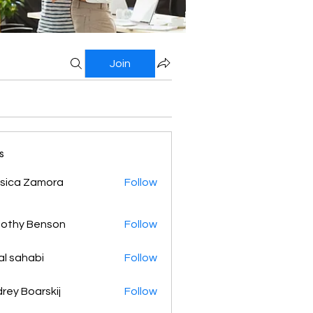
Join
s
sica Zamora
Follow
othy Benson
Follow
al sahabi
Follow
rey Boarskij
Follow