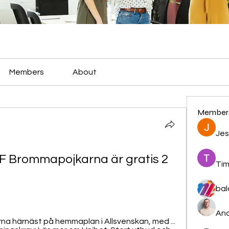
Members
About
Member
Jes
 FF Brommapojkarna är gratis 2 
Tim
bal
And
 härnäst på hemmaplan i Allsvenskan, med ... 