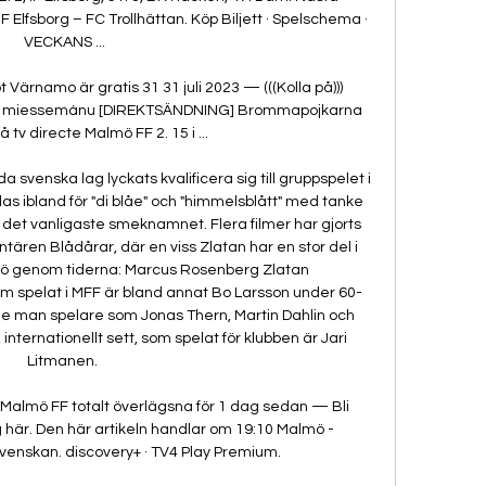
lfsborg – FC Trollhättan. Köp Biljett · Spelschema · 
VECKANS ...

Värnamo är gratis 31 31 juli 2023 — (((Kolla på))) 
s 3 miessemánu [DIREKTSÄNDNING] Brommapojkarna 
å tv directe Malmö FF 2. 15 i ...

venska lag lyckats kvalificera sig till gruppspelet i 
 ibland för "di blåe" och "himmelsblått" med tanke 
det vanligaste smeknamnet. Flera filmer har gjorts 
ren Blådårar, där en viss Zlatan har en stor del i 
lmö genom tiderna: Marcus Rosenberg Zlatan 
om spelat i MFF är bland annat Bo Larsson under 60- 
de man spelare som Jonas Thern, Martin Dahlin och 
internationellt sett, som spelat för klubben är Jari 
Litmanen. 

 Malmö FF totalt överlägsna för 1 dag sedan — Bli 
här. Den här artikeln handlar om 19:10 Malmö - 
enskan. discovery+ · TV4 Play Premium.
