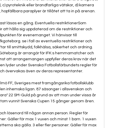
 c) pyroteknik eller brandfarliga vätskor, d) kamera 
hopfällbara paraplyer är tillåtet att ta in på arenan. 

ast läsas en gång. Eventuella restriktionerSom 
ör att hålla sig uppdaterad om de restriktioner och 
tidpunkten för evenemanget. Vi hänvisar till 
oteborg. se i fall av eventuella restriktioner och 
r till smittskydd, folkhälsa, säkerhet och ordning. 
K Göteborg är arrangör för IFK:s hemmamatcher och 
änst att arrangemangen uppfyller deras krav när det 
en lyder under Svenska Fotbollsförbundets regler för 
 övervakas även av deras representanter. 

ö FF, Sveriges mest framgångsrika fotbollsklubb 
en inhemska ligan. 87 säsonger i allsvenskan och 
ara" 22 SM-Guld på grund av att man under vissa år 
sutom vunnit Svenska Cupen 15 gånger genom åren. 

ch lösenord till någon annan person. Regler för 
er: Gäller för max 1 vuxen och minst 1 barn. 1 vuxen 
tterna ska gälla. 3 eller fler personer: Gäller för max 