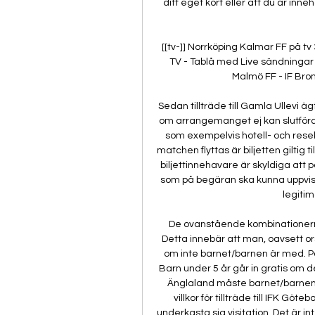
ditt eget kort eller att du är inneh
[[tv-]] Norrköping Kalmar FF på t
TV - Tablå med Live sändningar
Malmö FF - IF Bromm
Sedan tillträde till Gamla Ullevi
om arrangemanget ej kan slutföras.
som exempelvis hotell- och rese
matchen flyttas är biljetten giltig 
biljettinnehavare är skyldiga att
som på begäran ska kunna uppvisas
legitim
De ovanstående kombinationerna
Detta innebär att man, oavsett or
om inte barnet/barnen är med. P
Barn under 5 år går in gratis om de 
Änglaland måste barnet/barnen s
villkor för tillträde till IFK G
underkasta sig visitation. Det är int