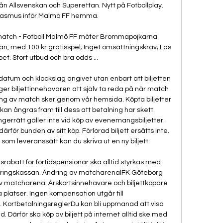
rån Allsvenskan och Superettan. Nytt på Fotbollplay. 
asmus inför Malmö FF hemma.

atch - Fotboll Malmö FF möter Brommapojkarna 
, med 100 kr gratisspel; Inget omsättningskrav; Läs 
t. Stort utbud och bra odds ...

hdatum och klockslag angivet utan enbart att biljetten 
ger biljettinnehavaren att själv ta reda på när match 
tning av match sker genom vår hemsida. Köpta biljetter 
an ångras fram till dess att betalning har skett. 
errätt gäller inte vid köp av evenemangsbiljetter. 
rför bunden av sitt köp. Förlorad biljett ersätts inte. 
som leveranssätt kan du skriva ut en ny biljett. 

srabatt för förtidspensionär ska alltid styrkas med 
säkringskassan. Ändring av matcharenaIFK Göteborg 
g av matcharena. Årskortsinnehavare och biljettköpare 
 platser. Ingen kompensation utgår till 
. KortbetalningsreglerDu kan bli uppmanad att visa 
 Därför ska köp av biljett på internet alltid ske med 