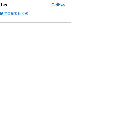
1ss
Follow
Members (349)