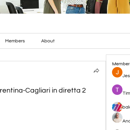
Members
About
Member
Jes
entina-Cagliari in diretta 2 
Tim
bal
And