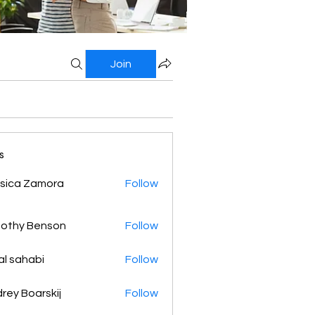
Join
s
sica Zamora
Follow
othy Benson
Follow
al sahabi
Follow
rey Boarskij
Follow