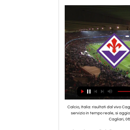
Calcio, Italia: risultati dal vivo Cagliari, punteggi, calendario I risultati del Cagliari è un servizio in tempo reale, si aggiorna in diretta. Prossime partite: 02.10. Fiorentina - Cagliari, 08.10. Cagliari - AS Roma, 22.10.

Fiorentina-Cagliari, diretta tv e streaming: dove vederla 8 lug 2020 — Fiorentina-Cagliari, diretta tv e streaming: Sky o DAZN? Dove vedere il match, valido per la trentesima giornata della Serie A 2019/20 Il ...

Fiorentina-Cagliari, dove vederla su Sky e DAZN? Canale 2 giorni fa — CALENDARIO FIORENTINA-CAGLIARI. Lunedì 2 ottobre. Ore 20.45 Fiorentina-Cagliari – Diretta Leggi tutte le notizie di oggi. Pubblicità. Dalla ...

La partita è in programma il giorno 12 maggio alle ore 20:45 allo stadio Sardegna Arena di Cagliari. Arbitro di Cagliari - Fiorentina sarà Maurizio Mariani coadiuvato da Valerio Colarossi e Giacomo Paganessi. Al VAR invece ci sarà Gianluca Manganiello. Attualmente il Cagliari si trova 15° in classifica con 36 punti (frutto di 9 vittorie, 9 pareggi e 18 sconfitte); invece la Fiorentina si trova 13° in classifica con 39 punti (frutto di 9 vittorie, 12 pareggi e 15 sconfitte). Il Cagliari ha segnato 43 gol e ne ha subiti 58; la Fiorentina ha segnato 47 gol e ne ha subiti 57. 

19:57 69' SOSTITUZIONE CAGLIARI. Staffetta in mediana tra Marin e Deiola. 13:34 68' Punizione di Marin, Pezzella allontana di testa, l'azione prosegue, Milenkovic decisivo in chiusura di Joao Pedro. 19:56 67' AMMONITO Caceres, steso Lykogiannis al limite dell'area. 19:54 65' Iachini ha ridisegnato la viola con il 3-4-2-1: Bonaventura e Castrovilli alle spalle di Vlahovic. 

Diretta Fiorentina-Cagliari ore 15: come vederla in tv, in 24 ott 2021

20:24 90'+3' Castrovilli ottiene una punizione sulla sinistra, fallo di Duncan. 20:19 90'+1' Nandez centra dal fondo, Milenkovic non si fa superare da Joao Pedro. 20:18 90' Tre minuti di recupero. 20:17 89' Punizione di Duncan, colpo di testa di Ceppitelli, facile preda di Terracciano. 20:24 88' Forcing finale dei rossoblu, ottima copertura di Venuti su Cerri. 20:15 86' Subito Cerri in avanti, controllo sbagliato in area, Igor libera. 20:14 86' SOSTITUZIONE CAGLIARI. Semplici aumenta il carico offensivo: Cerri per Lykogiannis. 

(Sport in diretta<<<) Oggi Fiorentina Cagliari in diretta st 2 ore fa — Cagliari-Fiorentina, streaming gratis LIVE OGGI e diretta tv DAZN o SKY? Quest'oggi, alle ore 12. 30, alla “Unipol Domius”, il Cagliari di ...

(guarda online-) Oggi ACF Fiorentina Cagliari in diretta 2 o 3 ore fa — (guarda online-) Oggi ACF Fiorentina Cagliari in diretta 2 ottobre 2023 Mostra tutto · AC Milan U19 AC Milan U19 · Atalanta U19 Atalanta U19 ...

Fiorentina-Cagliari, dove vedere la gara di Serie A: Sky, NOW 1 giorno fa — Di scena allo "Stadio Artemio Franchi" di Firenze, la squadra di Vincenzo Italiano affronta il Cagliari di Claudio Ranieri. Diretta TV e live ...

preview | Sky Sport 

Cagliari - Fiorentina Primavera oggi alle 11 30 ago 2022

[[[in linea@]]] Diretta Fiorentina - Cagliari in tv 2 ottobr | Group 3 ore fa — 23 gen 2022 — Diretta Cagliari-Fiorentina ore 12.30: dove vederla in tv, in streaming e formazioni ufficiali. All'Unipol Domus Mazzarri va a ...

Dove vedere Fiorentina-Cagliari in tv e streaming 16 ore fa — PARTITA – “Non era facile oggi, abbiamo difeso bene il gol di vantaggio e siamo riusciti a raddoppiare”. MOURINHO – “Il mister mi conosce ...

18:58 27' AMMONITO Pulgar, fallo tattico su Nainggolan. 18:57 26' Errore di Pezzella, Pulgar spende il giallo. 18:57 24' Nessuna delle due squadre tende a scoprirsi, la palla ristagna sulla mediana. 18:55 22' Nainggolan si defila sulla destra, cross mal calibrato. 18:52 20' Ritmi blandi, la gara stenta a decollare. 18:50 18' Kouame cerca Vlahovic in area, anticipato da Marin. 18:48 17' Cross di Lykogiannis, Milenkovic libera l'area. 18:47 15' I viola guadagnano campo senza trovare spazi per affondare. 18:45 13' Da corner, Caceres impatta malam