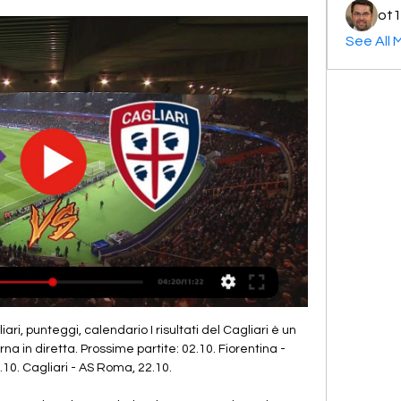
ot1
See All 
ente di testa, ampiamente a lato. 18:43 12' Batte Pulgar, Joao Pedro di testa concede il primo angolo della gara. 

18:42 10' Godin da terra stende Kouame, punizione dalla trequarti per i viola. 18:42 8' Possesso dei rossoblu, i viola attendono nella propria metà campo. 18:38 6' Kouame scende sulla destra, Ceppitelli allontana di testa. 18:36 4' Duncan a terra, gioco fermo per qualche istante. 18:34 2' Lancio per Joao Pedro che centra dalla sinistra, colpo di testa di Pavoletti, alto. 18:32 1' INIZIA Cagliari-Fiorentina, palla ai viola. 18:30 Terminano le fasi di riscaldamento, a breve l'inizio della gara diretta da Mariani. 

Serie A, quarta giornata: dove vedere Cagliari-Udinese in tv 14 set 2023 — Serie A, quarta giornata: dove vedere Cagliari Calcio-Udinese Calcio in diretta in TV e streaming, Sky, Dazn.

Fiorentina - Cagliari: diretta live Serie A Calcio 02/10/2023 32 minuti fa

Fiorentina - Cagliari risultati in diretta, risultati H2H e Al momento, Fiorentina è 7°, mentre Cagliari è 20° in classifica. Stai cercando un confronto tra i migliori giocatori delle due squadre?

Cagliari-Fiorentina 0-0: risultato finale e highlightsSERIE A CLASSIFICA CALENDARIO MARCATORI PROBABILI FORMAZIONI INDISPONIBILI SQUADRE GIOCATORI SERIE A Stadio Sardegna Arena di Cagliari12 Maggio 2021 ore 18:30 Partita finita Dalla Sardegna Arena è tutto, buon proseguimento di serata. Alla prossima. 20:24 Nella trentasettesima giornata, la squadra di Semplici farà visita al Milan mentre i ragazzi di Iachini ospiteranno il Napoli. 20:23 Gara da fine stagione, spettacolo da dimenticare tra due squadre che fin dal primo minuto hanno preferito non farsi del male: portieri sostanzialmente inoperosi. 20:23 90'+4' FINITA! Cagliari-Fiorentina 0-0, triplice fischio di Mariani. 20:20 90'+4' Punizione di Biraghi, controcross di Venuti, tiro da fuori dello stesso Biraghi, palla in curva. 

20:12 84' Sventagliata di Duncan per Lykogiannis, Venuti è in vantaggio. 20:12 82' Carboni in profondità per Nainggolan, suggerimento impreciso. 20:09 80' Entrambe le squadre sembrano accontentarsi del risultato, ancora nessun tiro nello specchio. 20:08 78' Punizione di Nainggolan, Ceppitelli finisce in fuorigioco. 20:07 76' Lento fraseggio dei rossoblu, i viola si difendono con ordine. 

19:12 39' Da corner, colpo di testa di Nainggolan, a lato. 19:09 38' Azione personale di Zappa, destro deviato in angolo da Igor. 19:08 37' Traversone di Zappa, troppo profondo per Pavoletti. 19:07 35' AMMONITO Lykogiannis, trattenuta su Bonaventura. 19:05 34' Accelerazione di Lykogiannis, girata di Joao Pedro smorzata in angolo da Milenkovic. 19:04 32' Punizione sprecata da Biraghi, schema non riuscito, palla direttamente sul fondo. 19:03 30' Lykogiannis si libera in area, Mariani fischia fallo in attacco su Amrabat. 19:00 28' Scintille tra Nandez e Bonaventura, Mariani riporta la calma. 

[diretta tv<<<<] Fiorentina | Beautifully Unblemished Vit Gr Group 3 ore fa — Fiorentina - Cagliari Calcio: Oggi in live streaming e in TV Puoi guardare in diretta streaming Fiorentina vs. Cagliari Calcio su Now TV. Questo ...

Fiorentina-Cagliari | diretta streaming | diretta | partita su internet 

[[TV]*] Oggi Fiorentina — Cagliari in diretta 2 ottobre 2023 1 ora fa — 2 giorni fa — CALENDARIO FIORENTINA-CAGLIARI. Lunedì 2 ottobre. Ore 20.45 Fiorentina-Cagliari – Diretta Leggi tutte le notizie di oggi.

Cagliari in diretta 2 ottobre 2023 S | Lotus Group 47 minuti fa — Segui la diretta live di Fiorentina - Cagliari con aggiornamenti in tempo reale. Vivi l'emozione della Serie A Calcio su gazzetta.it.

18:02 Iachini opta per Kouame in attacco con Vlahovic, Amrabat vince il ballottaggio a centrocampo su Castrovilli. Igor nella difesa a tre, Caceres si sposta sull'out di destra. 17:58 Semplici si affida alla difesa a quattro e alza Nainggolan a supporto del tandem Joao Pedro-Pavoletti. Duncan preferito a Deiola in mediana. 17:56 3-5-2 per la Fiorentina: Dragowski - Milenkovic, Pezzella, Igor - Caceres, Amrabat, Pulgar, Bonaventura, Biraghi - Kouame, Vlahovic. 

Fiorentina Cagliari in streaming gratis? Guarda la partita in 

Cagliari-Fiorentina 0-0, reti bianche all'intervallo. 19:16 45'+1' Cross di Nainggolan, svirgolata di Caceres, Joao Pedro carica Dragowski. 19:16 45' Un minuto di recupero. 19:15 45' Il portiere si rialza, Mariani fa riprendere il gioco. 19:15 44' Problemi muscolari per Dragowski, gioco fermo. 19:14 43' Nandez si fa spazio sulla destra, Dragowski agguanta in presa alta. 19:13 41' Zappa lungo linea per Nandez, fermato in fuorigioco. 

19:55 63' SOSTITUZIONE FIORENTINA. Iachini richiama Kouame, è il momento di Castrovilli. 19:50 61' Punizione di Lykogiannis, tra le braccia di Terracciano. 19:48 59' Vlahovic di potenza sulla destra, non riesce a crossare prima che la palla esca. 19:46 57' Traversone di Biraghi, Cragno smanaccia oltre Vlahovic. 19:44 56' Ripartenza sfumata dei viola, Kouame corre più veloce del pallone, perdendo il possesso. 19:43 54' Batte lo stesso Biraghi, Lykogiannis spazza lontano. 19:41 53' Biraghi si guadagna una punizione dal limite, fallo di Nandez. 19:39 51' Fraseggio dei rossoblu, i viola alzano il pressing. 19:38 49' Nainggolan la butta in mezzo, Terracciano salta più in alto di Pavoletti. 

19:36 47' Filtrante di Bonaventura per Kouame, Ceppitelli anticipa Vlahovic. 19:34 46' Subito angolo per i sardi, colpo di testa di Lykogiannis, oltre il montante. 19:48 46' COMINCIA LA RIPRESA. Cagliari-Fiorentina 0-0, manovra dei rossoblu. 19:48 46' SOSTITUZIONE CAGLIARI. Non rientra nemmeno Zappa, Semplici inserisce Carboni. 19:48 46' SOSTITUZIONE FIORENTINA. Dragowski rimane negli spogliatoi, Terracciano a difesa dei pali. 19:32 Entrambi gli allenatori devono alzare l'intensità delle giocate per poter creare qualche pericolo agli avversari; Iachini ha bisogno anche di valutare le condizione di Dragowski che, nel finale, lamentava un problema muscolare. 19:20 Il risultato parziale è lo specchio fedele di una frazione priva di contenuti: domina l'attenzione a non scoprirsi, zero ritmo, nessuna oc