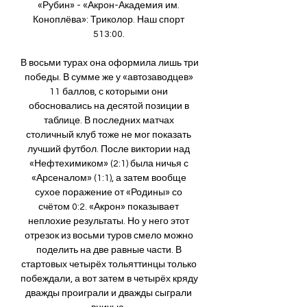
«Рубин» - «Акрон-Академия им. 
Коноплёва»: Триколор. Наш спорт 
513:00. 

В восьми турах она оформила лишь три 
победы. В сумме же у «автозаводцев» 
11 баллов, с которыми они 
обосновались на десятой позиции в 
таблице. В последних матчах 
столичный клуб тоже не мог показать 
лучший футбол. После виктории над 
«Нефтехимиком» (2:1) была ничья с 
«Арсеналом» (1:1), а затем вообще 
сухое поражение от «Родины» со 
счётом 0:2. «Акрон» показывает 
неплохие результаты. Но у него этот 
отрезок из восьми туров смело можно 
поделить на две равные части. В 
стартовых четырёх тольяттинцы только 
побеждали, а вот затем в четырёх кряду 
дважды проиграли и дважды сыграли 