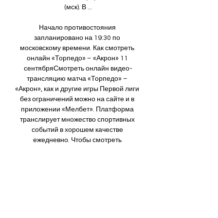
(мск). В ...

Начало противостояния 
запланировано на 19:30 по 
московскому времени. Как смотреть 
онлайн «Торпедо» – «Акрон» 11 
сентябряСмотреть онлайн видео-
трансляцию матча «Торпедо» – 
«Акрон», как и другие игры Первой лиги 
без ограничений можно на сайте и в 
приложении «Мелбет». Платформа 
транслирует множество спортивных 
событий в хорошем качестве 
ежедневно. Чтобы смотреть 
трансляции в «Мелбет», 
нужно:зарегистрироваться, щёлкнув по 
ссылке или плееру ниже;;найти 
интересующее событие в линии и зайти 
на его страницу;нажать на иконку Play 
— трансляция запустится 
автоматически. 
