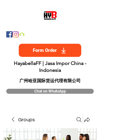
Form Order
HayabellaFF | Jasa Impor China -
Indonesia
​广州哈亚国际货运代理有限公司
Chat on WhatsApp
Groups