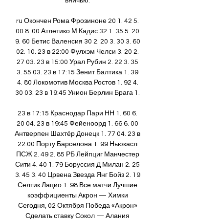
вничью. 

ru Окончен Рома Фрозиноне 20 1. 42 5. 
00 8. 00 Атлетико М Кадис 32 1. 35 5. 20 
9. 60 Бетис Валенсия 30 2. 20 3. 30 3. 60 
02. 10. 23 в 22:00 Фулхэм Челси 3. 20 2. 
27 03. 23 в 15:00 Урал Рубин 2. 22 3. 35 
3. 55 03. 23 в 17:15 Зенит Балтика 1. 39 
4. 80 Локомотив Москва Ростов 1. 92 4. 
30 03. 23 в 19:45 Унион Берлин Брага 1. 

23 в 17:15 Краснодар Пари НН 1. 60 6. 
20 04. 23 в 19:45 Фейеноорд 1. 66 6. 00 
Антверпен Шахтёр Донецк 1. 77 04. 23 в 
22:00 Порту Барселона 1. 99 Ньюкасл 
ПСЖ 2. 49 2. 85 РБ Лейпциг Манчестер 
Сити 4. 40 1. 79 Боруссия Д Милан 2. 25 
3. 45 3. 40 Црвена Звезда Янг Бойз 2. 19 
Селтик Лацио 1. 98 Все матчи Лучшие 
коэффициенты Акрон — Химки 
Сегодня, 02 Октября Победа «Акрон» 
Сделать ставку Сокол — Алания 