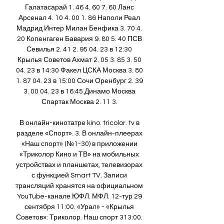
Галатасарай 1. 46 4. 60 7. 60 Ланс 
Арсенал 4. 10 4. 00 1. 86 Наполи Реал 
Мадрид Интер Милан Бенфика 3. 70 4. 
20 Копенгаген Бавария 9. 80 5. 40 ПСВ 
Севилья 2. 41 2. 95 04. 23 в 12:30 
Крылья Советов Ахмат 2. 05 3. 85 3. 50 
04. 23 в 14:30 Факел ЦСКА Москва 3. 80 
1. 87 04. 23 в 15:00 Сочи Оренбург 2. 39 
3. 00 04. 23 в 16:45 Динамо Москва 
Спартак Москва 2. 11 3. 

В онлайн-кинотатре kino. tricolor. tv в 
разделе «Спорт». 3. В онлайн-плеерах 
«Наш спорт» (№1-30) в приложении 
«Триколор Кино и ТВ» на мобильных 
устройствах и планшетах, телевизорах 
с функцией Smart TV. Записи 
трансляций хранятся на официальном 
YouTube-канале ЮФЛ. МФЛ. 12-тур 29 
сентября 11:00. «Урал» - «Крылья 
Советов»: Триколор. Наш спорт 313:00. 