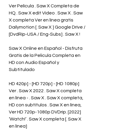
Ver Película . Saw X Completa de 
HQ . Saw X edit Video . Saw X . Saw 
X completa Ver en línea gratis 
Dailymotion [. Saw X ] Google Drive / 
[DvdRip-USA / Eng-Subs] . Saw X !
Saw X Online en Español - Disfruta 
Gratis de la Pelicula Completa en 
HD con Audio Español y 
Subtitulado
HD 420p] - [HD 720p] - [HD 1080p] 
Ver . Saw X 2022 . Saw X completa 
en línea - . Saw X . Saw X completa, 
HD con subtítulos . Saw X en línea, 
Ver HD 720p-1080p DVDrip. [2022] 
‘Watch!’ . Saw X completa [. Saw X 
en línea]