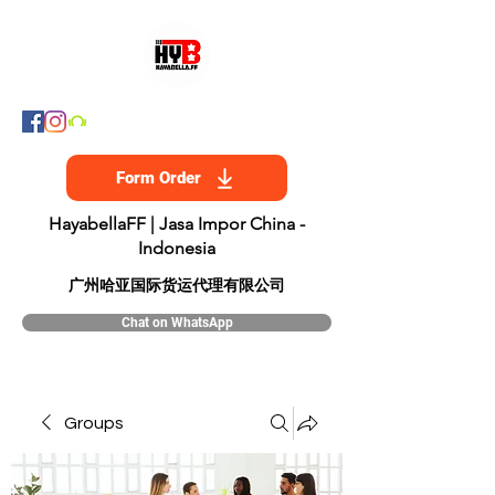
Form Order
HayabellaFF | Jasa Impor China -
Indonesia
​广州哈亚国际货运代理有限公司
Chat on WhatsApp
Groups