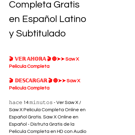
Completa Gratis 
en Español Latino 
y Subtitulado
🎬  𝕍𝔼ℝ 𝔸ℍ𝕆ℝ𝔸 🎬 🔴➤➤ Saw X 
Pelicula Completa
🎬  𝔻𝔼𝕊ℂ𝔸ℝ𝔾𝔸ℝ 🎬 🔴➤➤ Saw X 
Pelicula Completa
𝚑𝚊𝚌𝚎 14 𝚖𝚒𝚗𝚞𝚝𝚘𝚜 - Ver Saw X / 
Saw X Película Completa Online en 
Español Gratis. Saw X Online en 
Español - Disfruta Gratis de la 
Pelicula Completa en HD con Audio 