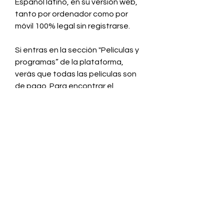
Español latino, en su versión web, 
tanto por ordenador como por 
móvil 100% legal sin registrarse.
Si entras en la sección "Películas y 
programas” de la plataforma, 
verás que todas las películas son 
de pago. Para encontrar el 
contenido del que hablamos, lo 
que debes hacer es utilizar el 
buscador del servicio.
Haciendo búsquedas como “. Saw 
X película online gratis en español” 
o “. Saw X película completa en 
español” puedes acceder a 
cientos de películas completas en 
aquí mediante canales y listas de 
reproducción que las reúnen.