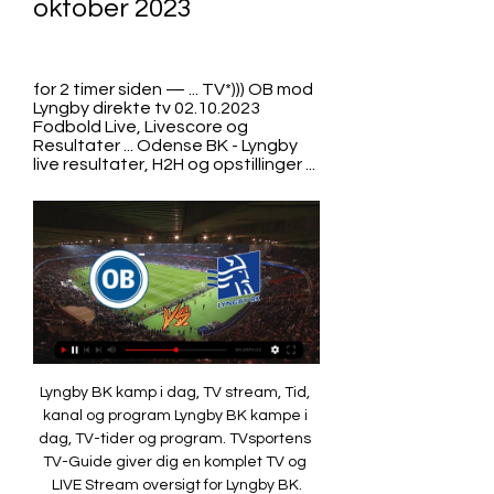
oktober 2023
for 2 timer siden — ... TV*))) OB mod 
Lyngby direkte tv 02.10.2023 
Fodbold Live, Livescore og 
Resultater ... Odense BK - Lyngby 
live resultater, H2H og opstillinger ...
Lyngby BK kamp i dag, TV stream, Tid, kanal og program Lyngby BK kampe i dag, TV-tider og program. TVsportens TV-Guide giver dig en komplet TV og LIVE Stream oversigt for Lyngby BK.

Odense BK - Lyngby live resultater, H2H og opstillinger Odense BK Lyngby live resultater (og gratis video streaming på nettet) starter den 2. okt. 2023 kl. 17.00 UTC tid på Nature Energy Park stadion, Odense, ...

Sporten Så er der fredagskamp i Odense, hvor OB... 3F Superliga, Fodbold - live streaming på ViaplayViaplay TotalSportAlle vores sportsrettighederSerierHele vores udbud af serierFilmMasser af filmBørneindholdPopulære film og serier for børnTilføj tv-kanalerTV2, TV3, TV3+, DR — se alle 15 kanaler449 kr/md. *Køb nuAfslut, når du vilViaplay Film & SerierSportAlle vores sportsrettighederSerierHele vores udbud af serierFilmMasser af filmBørneindholdPopulære film og serier for børnTilføj tv-kanalerTV2, TV3, DR - se alle 11 kanalerPrøv gratis i 1 ugeHerefter 129 kr/md. 

1 DigitalTeleslynge: JaHandicapadgang: JaAndet: Luksussæder Sal 9Sæder: 51 + 2 handicap pladserLærred: 8, 5 m x 3, 5 m (29, 8 m2)Lyd: 7. 1 DigitalTeleslynge: NejHandicapadgang: JaAndet: Luksussæder Sal 10Sæder: 120 + 2 handicap pladserLærred: 10, 2 m x 4, 3 m (43, 9 m2)Lyd: 7. 1 DigitalTeleslynge: NejHandicapadgang: JaAndet: Luksussæder + Digital 3D. Sal 11 (4DX DIGITAL 3D)Sæder: 112Lærred: 10, 2 m x 4, 3 m (43, 9 m2)Lyd: 5. 1 DigitalTeleslynge: NejHandicapadgang: Ja, men da det er en 4DX sal, er der ikke kørestols pladser i salen Sal 12Sæder: 81 + 2 handicap pladserLærred: 12 m x 5 m (60 m2)Lyd: QSC Q-Sys (7. Den unge Armin Gigovic dummer sig gevaldigt efter, at han fik behandling uden for banen. Han går uden tilladelse ind på banen igen og modtager sit andet gule kort i kampen. 

direkte hvert år. Nordisk Film Biografer | KinopalæetSal 1Sæder: 245 + 2 handicap pladserLærred: 17 m x 8, 95 mLyd: Dolby AtmosTeleslynge: JaHandicapadgang: JaAndet: Luksussæder Sal 2:Sæder: 79 + 2 handicap pladserLærred: 9 m x 3, 8 m (34 m2)Lyd: 7. 1 DigitalTeleslynge: JaHandicapadgang: JaAndet: Luksussæder Sal 3Sæder: 51 + 2 handicap pladserLærred: 8, 5 m x 3, 5 m (29, 8 m2)Lyd: 5. 1 DigitalTeleslynge: NejHandicapadgang: JaAndet: Luksussæder Sal 4Sæder: 79 + 2 handicap pladserLærred: 9 m x 3, 8 m (34 m2)Lyd: 5. 1 DigitalTeleslynge: JaHandicapadgang: JaAndet: Luksussæder Sal 5Sæder: 51 + 2 handicap pladserLærred: 8, 5 m x 3, 5 m (29, 8 m2)Lyd: 5. [Se online] Odense BK Silkeborg live direkte tv 18 september 18. 

66'OB trykker afDen tuneiske angriber, Issam Jebali, lægger bolden til rette efter, at han får en aflevering fra Franco Tongya. Han befinder sig lige ude foran Lyngby–feltet og sparker instinktivt på kassen. Skuddet sidder dog lige på Mads Kikkenborg i Lyngby–målet. Det er OB's første reele forsøg i anden halvleg, hvor de har været alt for passive og har forsøgt sig at forsvare de 3 point i hus. 62'Mål! Lyngby Boldklub har scoret! Stillingen er nu: 3-1Der kom den endelig! OB er alt for passive og har ladt alt intiativ til gæsterne fra Lyngby. Corlu driver bolden frem ad midtbanen, kigger op og sender Frederik Gytkjær i dybden. 

Canal 9 Viaplay. Superliga · 16:00. Randers FC – FC København. ((Livestream... Han modtager et indlæg fra Kasper Jørgensens højrefløj og first–timer bolden på Martin Hansen i OB-målet. Skuddet volder dog ingen problemer for den rutinerede keeper, der via fagter og råb, har udvist sin utilfredshed med hans holds passive udtryk. 68'UdskiftningOB har foretaget en udskiftning. Ud går 18–årige Aske Adelgaard, der ligner en skadet ung mand. 90'5 min lagt til i OdenseLyngby jagter en uafgjort de sidste 5 minutter mod et passivt OB, der har parkeret bussen. 

Sådan sikrede OB sejren over LyngbyTak fordi, I fulgte medOB spiller 3–1 mod Lyngby. Dermed indtager fynboerne sjette pladsen i ligaen, hvor gæsterne forbliver på ligaens sidste plads. Tak fordi, I fulgte med i aftenens blog! Kampen er slut! Kampen mellem OB og Lyngby Boldklub endte 3-1Der var spænding til sidste fløjt, da Lyngby jagtede comebacket på Nature Energy Park i Odense. Kampen startede med et brag, hvor et tændt OB–hold kom buldrende ud ad omklædningen og gjorde det til 1–0 efter blot 2 minutters spil. 

27. september 2023Vigtige udekampe venter: Tag med fanbussen til Odense og SilkeborgDer er to udekampe i træk på programmet for De... 27. september 2023U15 med storsejr over AGFU15 og U19 fik besøg fra Aarhus i weekenden, da... 27. september 2023Highlights: HB Køge – Lyngby BoldklubDer manglede hverken dramatik eller mål i gårsdagens pokalsejr over... 27. september 2023Corlu: Har taget arbejdshandskerne påRezan Corlu spillede i går en stor rolle i pokalsejren... 26. september 2023Beckmann: Vi skulle have snøret sækken tidligereAssistenttræner Mikkel Beckmann glædede sig efter aftenens kamp over sejren,... 26. september 2023Lyngby Boldklub videre efter forlænget spilletidLyngby Boldklub fik så langt fra en nem aften i... 

2023 — Lyngby · FC Midtjylland · FC Nordsjælland · Odense BK · Randers · Silkeborg. FCK. DK | Officiel hjemmeside F. C. København | Byens hold Den... Han erstattes af Jørgen Skjelvik, der går direkte ind på venstrebacken. 67'UdskiftningLyngby Boldklub har foretaget en udskiftning. Ud går Magnus Westergaard, ind kommer den store angriber Mathias Kristensen. Lyngby satser offensivt for at komme på 3–2. 

De parerrer med alle tænktlige midler og lemmer. Stillingen er stadig 3–1 til hjemmeholdet fra OB. 89'Gult kort! Gult kort til OB! Den rutinerede OB–keeper får et gult for at trække tiden. Alle kneb bliver taget i brug for at holde Lyngby væk fra comeback–fadet. 87'Stor mulighed til OBIssam Jebali bliver spillet i dybden af indskiftede Sabi, men viser, at han ikke er en rendyrket angriber. Han tager sig alt for god tid på bolden, fumler lidt med den, og får til sidst prikket den videre til Sabi, der får et skud på Mads Kikkenborg i Lyngbys mål, der uhindret redder bolden. Det var chancen for at lukke kampen for hjemmeholdet, der avancerer til top seks med tre point i aftenens kamp. 5 minutter tilbage af den ordniære spilletid! 82'Rødt kort! Rødt kort til OB! Kæmpe drama på Nature Park Energy. Odense BK - Lyngby live resultat, H2H og lagoppstilling Odense BK Lyngby live-resultat (og video online direktesending) starter 2. okt. 2023 17:00 UTC tid på Nature Energy Park stadion, Odense by,... 

[STRØM==] Odense Lyngby direkte live 2 oktober 2023 22. sep. 22. 2023 — [SE TV-]]===] Lyngby Vejle live direkte tv 22 september 2023 4. 2023 — DIVISION DIREKTE INKLUSIVE VEJLE, HVIDOVRE OG SØNDERJYSKE 1. (Se tv***) Odense BK mod Silkeborg direkte tv 18/09/2023 18. 2023 — live direkte 11 august 2023 FC Midt FC Midtjylland – Lyngby BK. 

Du kan streame Viaplay på PC og mobile enheder. Det var dog alt andet end en tur i parken for OB i anden halvleg, hvor et passivt udtryk, gav gæsterne blod på tanden til at jagte et comeback. Gæsterne fik kuglen i kassen efter 62 minutter, hvor målræven, Frederik Gytkjær, tordnede bolden op i krogen. Det gav gæsterne ild i øjnene og der var til sidste fløjt tro på, at gæsterne kunne hive en uafgjort med hjem til København. Det blev for alvor spændende, da OB's 20–årige midtbanetalent, Armin Gigovic, blev sendt ud med hans andet gule kort i kampen. OB v Lyngby live streaming online - Live-fodbold. dk Allerede tilbage i 1889 blev fodbold og tennis indlemmet i Odense Cricketklub, og så skiftede man navn til Odense Boldklub eller bare OB. 

[[LIVE STREAM!!]] OB Lyngby direkte tv 2 oktober 2023 for 13 timer siden — [LIVE STREAM!!]] OB Lyngby direkte tv 2 oktober 2023 OB. Lyngby. 02.10. 10:00 ; FC Nordsjælland. OB. 08.10. 05:00 ; OB. FC Midtjylland.

[TV>>] Odense BK Silkeborg live direkte tv 18/09/2023 18. 2023 — september Superliga: Lyngby BK – Vejle BKKampstart: 19:00Kanal: TV3 SPORT og Viaplay NordicBet Liga: AaB – HB KøgeKampstart: 19:00Kanal: Viaplay... Den vikariende anfører, Bjørn Paulsen, kom først på et indlæg slået af Yankubah Minteh, og pludselig virkede en top seks placering indenfor hjemmeholdets rækkevidde. 

[[SE ONLINE>]***] OB Lyngby live direkte 02/10/2023 for 14 timer siden — Odense Lyngby direkte tv 02.10.2023 Populære film og serier for børn. Tilføj tv-kanaler TV2, TV3, TV3+, DR — se OB - Lyngby

Det håb udbyggede hjemmeholdet få minutter efter den første scoring, hvor Alassana Manneh fandt pladsen på kanten af Lyngbys felt og bragede bolden ind til 2–0 bag en chanceløs Mads Kikkenborg. Og det lignede for alvor en kamp, som fynboerne skulle køre sikkert hjem efter, at OB's Franco Tongya scorede sit første mål i den blå–stribede trøje i det 42. minut, hvor han med sin internationale klasse gjorde det til 3–0 inden pausefløjtet. 3F Superliga, Fodbold - live streaming på Viaplay Se 3F Superliga, Fodbold Live på Viaplay. Prøv Viaplay allerede i dag, og se det bedste sport online. 

Superliga Lyngby ydmygede FC Midtjylland efter rødt kort: Se målene fra tredje Superliga Se live-TV · Bonanza · Ultra · Ramasjang · Hør radio · Services · Mit DR-login ...

RMSI 2023 Group for 14 timer siden — [se live!!]^]] OB mod Lyngby direkte tv 2 oktober 2023 Få det bedste og seneste fra Superligaen, 1. division og dansk fodbold.

Venstrebacken, Adam Sørensen finder pladsen på hans kant og slår en flad og hård aflervering ind til Magnus Kaastrup. Han trækker ind i banen og afslutter, men skuddet bliver blokeret af en bred og parkeret OB–defensiv. Gæsterne jagter 3–2 målet. 71'Lyngby afslutningDet har været indskiftede Magnus Kaastrup, der har været gæsternes farligste mand. Market Research Group | HayabellaFF | Jasa I for 20 timer siden — Lyngby, hvor Kristian Kirkegaard i anden halvleg fik udlignet for 2023 - 18:49 B. T. 

[STRØM==] Odense Lyngby direkte live 2 oktober 2023 for 16 timer siden — [TV>>] Odense BK Silkeborg live direkte tv 18/09/2023 18. sep. 2023 — september Superliga: Lyngby BK – Vejle BKKampstart: 19:00Kanal: TV3 SPORT ...

[[live hd#]!] Odense mod Lyngby live direkte tv 2 oktober 20 for 17 timer siden — [live hd#]!] Odense mod Lyngby live direkte