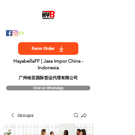
Form Order
HayabellaFF | Jasa Impor China -
Indonesia
​广州哈亚国际货运代理有限公司
Chat on WhatsApp
Groups