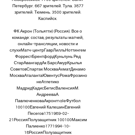
Петербург. 667 зрителей. Тула. 3877 
зрителей. Тюмень. 3500 зрителей. 
Каспийск. 

ФК Акрон (Тольятти) (Россия). Все о 
команде: состав, результаты матчей, 
онлайн-трансляции, новости и 
слухиМатч-центрГаврЛилльНоттингем 
ФоррестБрентфордКуньлунь Ред 
СтарАвангардАк БарсАмурКрылья 
СоветовСпартак МоскваАхматДинамо 
МоскваАталантаЮвентусРомаФрозино
неАтлетико 
МадридКадисБетисВаленсияМ. 
АндрееваА. 
ПавлюченковаАкронmaleФутбол 
100100Евгений КалешинЕвгений 
Песегов1751989-02-
21РоссияПолузащитник 100100Максим 
Палиенко1771994-10-
18РоссияПолузащитник 