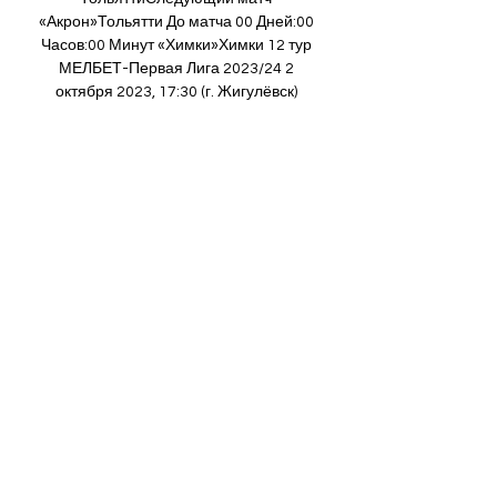
«Акрон»Тольятти До матча 00 Дней:00 
Часов:00 Минут «Химки»Химки 12 тур 
МЕЛБЕТ-Первая Лига 2023/24 2 
октября 2023, 17:30 (г. Жигулёвск) 
Таблица 1. «Алания» Владикавказ 23 2. 
«Динамо» Махачкала 21 3. «Шинник» 
Ярославль 19 4. «Акрон» Тольятти 18 5. 
«Сокол» Саратов 17 6. 

Акрон – Химки, 2 октября 2023: 
смотреть онлайн, прямая трансляция 
матча, результаты. Россия. Мелбет-
Первая Лига. 12-й тур. Еще Зимние 
виды спорта Летние виды спорта 
Другие Чемпионат мира по футболу 
Футбол Единоборства Хоккей Фигурное 
катание Биатлон Олимпиада 
Чемпионат Европы по футболу Россия 
2 октября 2023 года • 16:30 Превью 
Протокол Live Комментарии Соцсети 
Россия. 
