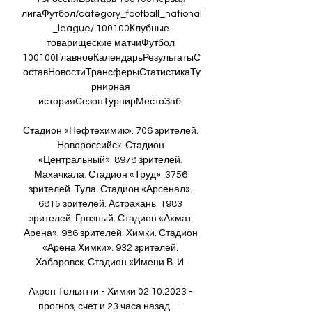
лигаФутбол/category_football_national
_league/ 100100Клубные 
товарищеские матчиФутбол 
100100ГлавноеКалендарьРезультатыС
оставНовостиТрансферыСтатистикаТу
рнирная 
историяСезонТурнирМестоЗаб. 

Стадион «Нефтехимик». 706 зрителей. 
Новороссийск. Стадион 
«Центральный». 8978 зрителей. 
Махачкала. Стадион «Труд». 3756 
зрителей. Тула. Стадион «Арсенал». 
6815 зрителей. Астрахань. 1983 
зрителей. Грозный. Стадион «Ахмат 
Арена». 986 зрителей. Химки. Стадион 
«Арена Химки». 932 зрителей. 
Хабаровск. Стадион «Имени В. И. 

Акрон Тольятти - Химки 02.10.2023 - 
прогноз, счет и 23 часа назад — 