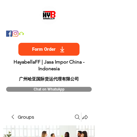
Form Order
HayabellaFF | Jasa Impor China -
Indonesia
​广州哈亚国际货运代理有限公司
Chat on WhatsApp
Groups