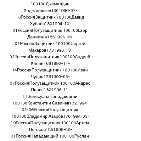
100100Джамалдин 
Ходжаниязов1801996-07-
18РоссияЗащитник 100100Давид 
Хубаев1801994-10-
01РоссияПолузащитник 100100Егор 
Данилкин1861995-08-
01РоссияЗащитник 100100Сергей 
Макаров1731996-10-
03РоссияПолузащитник 100100Андрей 
Килин1691990-11-
14РоссияПолузащитник 100100Иван 
Чудин1761990-03-
07РоссияПолузащитник 100100Андрес 
Понсе1821996-11-
11ВенесуэлаНападающий 
100100Константин Савичев1721994-
03-06РоссияПолузащитник 
100100Владимир Азаров1761994-03-
19РоссияПолузащитник 100100Артем 
Погосов1851999-08-
01РоссияНападающий 100100Руслан 