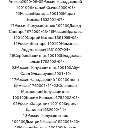
Апеков2000-06-08РоссияНападающий 
100100Виталий Сычев2000-03-
02РоссияВратарь 100100Марат 
Бокоев1832001-07-
17РоссияПолузащитник 100100Давид 
Сангаре1872000-08-19РоссияВратарь 
100100Сергей Волков1861995-05-
10РоссияВратарь 100100Неманья 
Анджелкович1881997-04-
26СербияЗащитник 100100Владислав 
Галкин1792002-04-
03РоссияПолузащитник 100100Абу-
Саид Эльдарушев2001-10-
17РоссияНападающий 100100Боян 
Димоски1762001-11-23Северная 
МакедонияПолузащитник 
100100Вадим Конюхов1752002-01-
05РоссияЗащитник 100100Кирилл 
Данилин1682002-11-
13РоссияПолузащитник 
100100Дмитрий Нагаев1852003-03-
19РоссияВратарь 100100Первая 