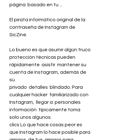
página  basado en tu ...
El pirata informático original de la 
contraseña de Instagram de 
SicZine.
Lo bueno es que asumir algún truco 
protección técnicas pueden  
rápidamente  asistir  mantener su 
cuenta de Instagram, además de 
su.
privado  detalles  blindado. Para 
cualquier hacker  familiarizado con 
Instagram,  llegar a  personales  
información  típicamente toma 
solo unos algunos.
clics Lo que hace cosas peor es 
que Instagram lo hace posible para  
amigos  de tus  amigos para 