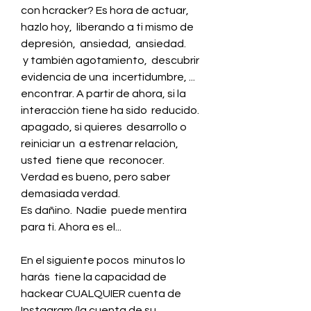
con hcracker? Es hora de actuar, 
hazlo hoy,  liberando a ti mismo de 
depresión,  ansiedad,  ansiedad.
 y también agotamiento,  descubrir 
evidencia de una  incertidumbre, ...  
encontrar. A partir de ahora, si la  
interacción tiene ha sido  reducido.
apagado, si quieres  desarrollo o  
reiniciar un  a estrenar relación, 
usted  tiene que  reconocer. 
Verdad es bueno, pero saber 
demasiada verdad.
Es dañino.  Nadie  puede mentira 
para ti. Ahora es el...
En el siguiente pocos  minutos lo 
harás  tiene la capacidad de 
hackear CUALQUIER cuenta de 
Instagram (la cuenta de su 