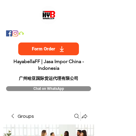
Form Order
HayabellaFF | Jasa Impor China -
Indonesia
​广州哈亚国际货运代理有限公司
Chat on WhatsApp
Groups