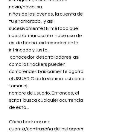
novia/novio, su.
niños de los jóvenes, la cuenta de 
tu enamorado,  y así 
sucesivamente.) El método que 
nuestro  manuscrito  hace uso de 
es  de hecho  extremadamente  
intrincado y  justo.
 conocedor  desarrolladores  así 
como los hackers pueden  
comprender. básicamente agarra 
el USUARIO de la víctima  así como 
tomar el.
nombre de usuario. Entonces, el 
script  busca cualquier ocurrencia 
de esto...
Cómo hackear una 
cuenta/contraseña de Instagram 