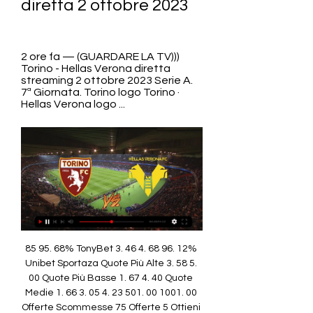
diretta 2 ottobre 2023
2 ore fa — (GUARDARE LA TV))) 
Torino - Hellas Verona diretta 
streaming 2 ottobre 2023 Serie A. 
7ª Giornata. Torino logo Torino · 
Hellas Verona logo ...
85 95. 68% TonyBet 3. 46 4. 68 96. 12% Unibet Sportaza Quote Più Alte 3. 58 5. 00 Quote Più Basse 1. 67 4. 40 Quote Medie 1. 66 3. 05 4. 23 501. 00 1001. 00 Offerte Scommesse 75 Offerte 5 Ottieni il bonus fino a 200€ Percentuale Turnover Dep. min. Quota min. 100% 5x Bonus e deposito 20€ Senza codice Piú info TALLETUSBONUS 200€ Pronostici 4 Scommessa Multiple 5. 08 2. La pecca di NOW TV è che raramente ci sono offerte speciali e promozioni, il costo annuo è mediamente di poco piú di 100 euro. Query di ricerca popolari fiorentina virtus verona dove vederla hellas verona cremonese dove vederla verona napoli streaming gratis verona sampdoria streaming gratis hellas verona streaming gratis dove vedere hellas verona virtus verona verona napoli streaming roja hellas verona sampdoria streaming gratis calcio. it tw spal virtus verona dove vederla verona atalanta streaming gratis salernitana verona streaming gratis napoli hellas verona streaming gratis venezia verona in diretta streaming hellas verona milan streaming verona-atalanta streaming gratis venezia verona atalanta diretta calcio tv dove vedere verona inter milan verona dove vederla gratis verona milan streaming gratis verona napoli roja napoli hellas verona live streaming gratis verona milan live streaming verona milan streaming online inter verona dove vederla pulive tv 30 verona napoli streaming free bologna verona streaming gratis calcio tw. 

Diretta Torino-Verona: probabili formazioni, dove vederla in tv e live streaming | DAZN News ITDerby del cuore per Ivan Juric che nella settima giornata di Serie A TIM con il suo Torino ospita il Verona. Ultime news e link per lo streamingL'Hellas Verona di Marco Baroni approda allo stadio Olimpico Grande Torino per affrontare la formazione granata di Ivan Juric nel match valido per la settima giornata di campionato. Ritorno al passato per l'allenatore croato del Toro, così come per i centrocampisti Ivan Ilic e Adrien Tameze. Dove vedere Torino-Verona in tv e in streaming Puoi vedere Torino-Verona, così come tutti i match della Serie A TIM 2023/24, su DAZN in streaming live e on demand. 

TORINO-VERONA IN DIRETTA SU TORO NEWS— Come per tutte le scorse partite, anche quest’anno Toro News dà la possibilità ai suoi lettori di seguire la diretta di Torino-Verona, tramite il sito Internet e tramite il profilo social di Twitter (@Toro_News), con tutti gli aggiornamenti pre, live e post partita. Se vuoi approfondire tutte le tematiche sul mondo Torino senza perdere alcun aggiornamento, rimani collegato con Toronews per scoprire tutte le news di giornata sui granata in campionato. [[SPORT IN DIRETTA=]] Streaming Bologna Empoli in diretta tv Torino vs Hellas Verona:: Gennaio 4, 2023:: Live Streaming e programmazione TV, risultati in diretta, news e video offerti da Live Soccer TV. 

I palinsesti su Rai Sport, come funzionano e quante partite propongono gratuitamente? Rai Sport è il canale televisivo sportivo nazionale per eccellenza che offre una programmazione 24 ore su 24 ai suoi spettatori. Torino v Verona Pronostici, Risultati in Diretta e Live Streaming + QuoteGuarda Torino vs. Verona Ti chiedi dove guardare la partita? Non cercare più! 1 Registrati qui 2 Accedi e guarda! Registrati e guarda * Per guardare, devi avere un account con soldi o una scommessa piazzata nelle ultime 24 ore! * Per guardare, devi avere un account con soldi o una scommessa piazzata nelle ultime 24 ore! Arbitro Feliciani, Ermanno Stadio Stadio Olimpico Grande Torino Tempo 25° Statistiche della Partita Il risultato più frequente tra Torino e Hellas Verona, quando Torino è la squadra di casa, è 1-1. 

Il match è in programma lunedì 2 ottobre alle ore 18. 30. La Serie A è arrivata alla settima giornata e all’Olimpico Grande Torino va in scena la sfida fra i padroni di casa e la formazione di Marco Baroni. Partiamo dagli ospiti reduci dalla sconfitta di misura interna contro l’Atalanta che ha segnato il secondo match senza gol e punti consecutivo, anche se le avversarie sono state di altissimo livello come i bergamaschi e il Milan a San Siro. Dove vedere Torino-Verona in tv e in streaming Puoi vedere Torino-Verona, così come tutti i match della Serie A TIM 2023/24, su DAZN in streaming live e on demand. A che ora inizia Torino-Verona Le due squadre si affronteranno per la 7ª giornata di campionato lunedì 2 ottobre alle 18:30. 

L’offerta comprende anche il basket italiano con la Serie A UnipolSai ed europeo con Eurolega ed Eurocup, l’NFL, la grande boxe, l’UFC e il meglio del fighting internazionale. Senza dimenticarsi dei canali Eurosport HD 1 e HD 2 con il tennis, il ciclismo, il volley e l’atletica, i programmi di approfondimento Tutti Bravi dal Divano, Sunday Night Square e SuperTele, contenuti originali DAZN e molto altro. Torino Verona in streaming gratis– I costi del servizio DAZN dall’estate 2023 prevede 3 piani di abbonamento, START, STANDARD e PLUS con caratteristiche e possibilità differenti di fruizione dei contenuti sulla piattaforma DAZN (CLICCA QUI PER ABBONARTI). Torino Verona in streaming gratis? Guarda la partita in diretta | Calcio e FinanzaSe hai cliccato su questo articolo stai cercando un modo di vedere Torino Verona in streaming gratis. 

23 2 ore fa Torino - Verona Esito Finale Doppia Chance: 1X 1. 23 144. 72 Hai un altro pronostico in mente? Condividi la tua previsione con la nostra community. Anteprima della partita Ultimo aggiornamento: 12 giu 23 Torino vs Verona - Probabili Formazioni, Pronostici Scommesse e Notizie Torino vs Verona giocano nella Serie A il 02/10/2023, alle 16:30 UTC. Qui su Oddspedia puoi facilmente vedere il risultato in diretta e i commenti live, nonché le quote di tutti i bookmaker e di tutti i mercati pre-partita e live. Chi usufruirà del piano START (al costo di 13, 99 euro al mese, 9, 99 euro al mese con vincolo e 89, 99 euro in unica soluzione, ma senza Serie A) potrà visualizzare contenuti in contemporanea su due dispositivi solo se entrambi connessi alla stessa rete internet della propria abitazione Chi usufruirà del piano STANDARD (al costo di 40, 99 euro al mese; 30, 99 euro al mese con vincolo, o 299 euro in unica soluzione) potrà visualizzare contenuti in contemporanea su due dispositivi solo se entrambi connessi alla stessa rete internet della propria abitazione Con il piano PLUS (al costo di 55, 99 euro al mese; 45, 99 euro al mese con vincolo, o 449 euro in unica soluzione) invece si potrà vedere contenuti in contemporanea anche attraverso due reti internet differenti. 

[CALCIO===] DIRETTA Verona Atalanta gratis 27 2 giorni fa — Hellas Verona Parma, Sampdoria, Roma, Spal, Torino, Udinese. SALERNITANA-Inter Streaming Gratis Live Oggi. Dove vedere? (2023)Domande... Verso Torino-Verona: dove vedere la gara in tv e streamingDove seguire in tv e streaming la sfida tra Torino e VeronaIl Torino si prepara al prossimo impegno di campionato, dopo la sconfitta per 2-0 contro la Lazio: lunedì 2 ottobre, alle 18:30 i granata di Ivan Juric ospiteranno il Verona allo Stadio Olimpico Grande Torino. 

Il costo di Sky Sport è 16 euro al mese, per abbonarsi anche a Sky Calcio bisogna pagare ulteriori 16 euro per l’abbonamento mensile. 40 4. 50 95. 91% Bet365 1. 80 3. 50 4. 75 95. 08% Stake. com 1. 84 3. 10 4. 70 92. 69% 1Bet 1. 81 3. 35 94. 01% 22Bet 1. 82 3. 44 94. 87% ComeOn 1. 86 4. 55 95. 87% LeoVegas Sport 94. 12% bet-at-home 1. 

L’account DAZN è personale e non cedibile: non si potrà dare accesso al proprio account DAZN a persone che non fanno parte del proprio nucleo domestico. Come per altri servizi di streaming in abbonamento legati a contenuti audiovisivi, DAZN prevede che l’accesso al servizio sia possibile solo per le persone che appartengono al medesimo nucleo domestico, siano esse membri della stessa famiglia o conviventi. Torino-Verona, dove vederla e a che ora: Dazn, Sky, 4 giorni fa — LIVE]Atalanta Primavera - SPAL Primavera In DIRETTA Streaming Gratis Hellas Verona vs Atalanta Hellas Verona vs Atalanta streaming guarda... 

Torino vs Hellas Verona: Risultato in Diretta Streaming Serie 

In alternativa c’è un pacchetto giornaliero che prevede una spesa di 7, 99 euro o settimanale selezionando solo determinati eventi al costo di 14, 99 euro. HELLAS VERONA-Torino TV. Dove vedere? (2023)Domande frequenti La piattaforma calcio-tv. it è focalizzata sui dubbi & le domande dei suoi spettatori in merito a dove guardare le partite di calcio nelle emittenti televisive italiane. 

[in data odierna] Streaming Torino-Verona in diretta 2 ottob 2 ore fa — 4 ore fa — Segui la diretta live di Torino - Verona con aggiornamenti in tempo reale. Vivi l'emozione della Serie A Calcio su gazzetta.it.

Verona-Torino 0-1, gol e highlights: decide Vlasic. Hellas in 

DOVE VEDERE TORINO-VERONA IN TV E STREAMING— Torino-Verona sarà trasmessa in esclusiva da DAZN. La partita sarà quindi visibile sulle smart tv compatibili con l’apposita app e su tutte le tipologie di televisori collegati ad una console Xbox (One, One S, One X, Series X, Series S) o PlayStation 4/5, ad un TIMVISION BOX o ad un dispositivo Amazon Fire TV Stick o Google Chromecast. Grazie a DAZN sarà possibile vedere Torino-Verona in diretta streaming anche sui dispositivi mobili, quali smartphone e tablet, scaricando la app per sistemi iOS e Android, avviandola e selezionando la partita dal palinsesto, e sul proprio personal computer o notebook, collegandosi direttamente al sito ufficiale della piattaforma. Dopo la conclusione del match, gli highlights dello stesso e l'evento integrale saranno messi a disposizione degli utenti per la visione on demand. 

Ritorno al passato per l'allenatore croato del Toro, così come per i centrocampisti Ivan Ilic e Adrien Tameze. [[[GUARDARE LA TV]]@] DIRETTA Bologna — Empoli 22 lug 2022 — Per seguire la sfida in diretta basterà registrarsi: ecco come poter vedere gratuitamente Hoffenheim-Verona. it è gratuita al 100% e consente di vedere i video dei gol, le sintesi, le statistiche, le notizie del campionato italiano di ca