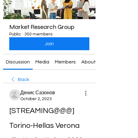
Market Research Group
Public
·
350 members
Join
Discussion
Media
Members
About
Back
Денис Сазонов
October 2, 2023
[STREAMING@@@] 
Torino-Hellas Verona 