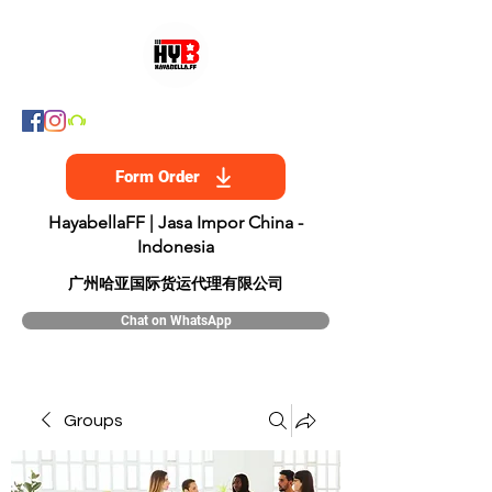
Form Order
HayabellaFF | Jasa Impor China -
Indonesia
​广州哈亚国际货运代理有限公司
Chat on WhatsApp
Groups