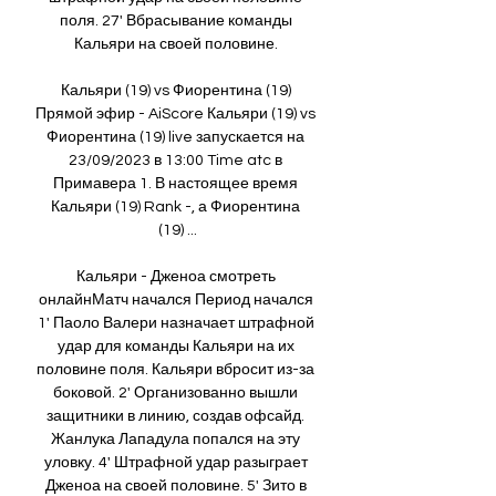
поля. 27' Вбрасывание команды 
Кальяри на своей половине. 

Кальяри (19) vs Фиорентина (19) 
Прямой эфир - AiScore Кальяри (19) vs 
Фиорентина (19) live запускается на 
23/09/2023 в 13:00 Time atc в 
Примавера 1. В настоящее время 
Кальяри (19) Rank -, а Фиорентина 
(19) ...

Кальяри - Дженоа смотреть 
онлайнМатч начался Период начался 
1' Паоло Валери назначает штрафной 
удар для команды Кальяри на их 
половине поля. Кальяри вбросит из-за 
боковой. 2' Организованно вышли 
защитники в линию, создав офсайд. 
Жанлука Лападула попался на эту 
уловку. 4' Штрафной удар разыграет 
Дженоа на своей половине. 5' Зито в 