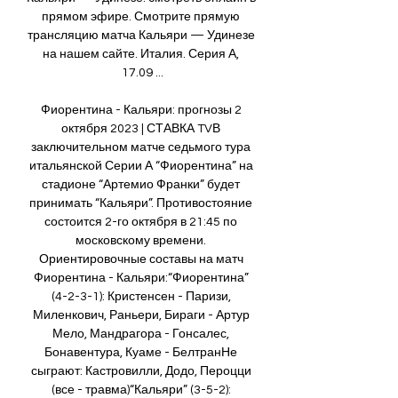
прямом эфире. Смотрите прямую 
трансляцию матча Кальяри — Удинезе 
на нашем сайте. Италия. Серия А, 
17.09 ...

Фиорентина - Кальяри: прогнозы 2 
октября 2023 | СТАВКА TVВ 
заключительном матче седьмого тура 
итальянской Серии А “Фиорентина” на 
стадионе “Артемио Франки” будет 
принимать “Кальяри”. Противостояние 
состоится 2-го октября в 21:45 по 
московскому времени. 
Ориентировочные составы на матч 
Фиорентина - Кальяри:“Фиорентина” 
(4-2-3-1): Кристенсен - Паризи, 
Миленкович, Раньери, Бираги - Артур 
Мело, Мандрагора - Гонсалес, 
Бонавентура, Куаме - БелтранНе 
сыграют: Кастровилли, Додо, Пероцци 
(все - травма)“Кальяри” (3-5-2): 