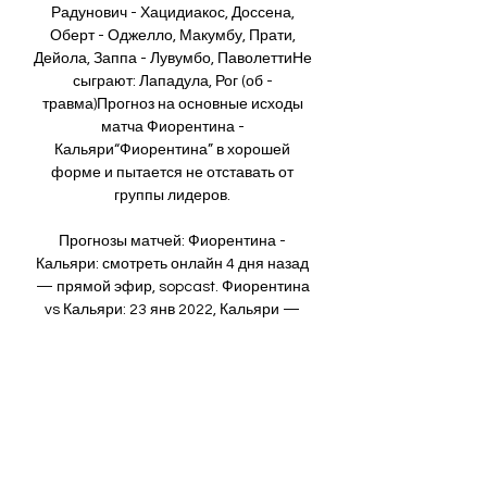
Радунович - Хацидиакос, Доссена, 
Оберт - Оджелло, Макумбу, Прати, 
Дейола, Заппа - Лувумбо, ПаволеттиНе 
сыграют: Лападула, Рог (об - 
травма)Прогноз на основные исходы 
матча Фиорентина - 
Кальяри“Фиорентина” в хорошей 
форме и пытается не отставать от 
группы лидеров. 

Прогнозы матчей: Фиорентина - 
Кальяри: смотреть онлайн 4 дня назад 
— прямой эфир, sopcast. Фиорентина 
vs Кальяри: 23 янв 2022, Кальяри — 
Фиорентина, 1:1. 24 окт 2021, 
Фиорентина — Кальяри, 3:0. 12 мая 
2021 ...

Штрафной удар разыграет Кальяри на 
половине поля Дженоа. 33' 34' 
Размашисто атакует Кальяри. Марко 