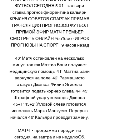
ФУТБОЛ СЕГОДНЯ 5:01... кальяри 
ставка,прогноз фиорентина кальяри 
КРЫЛЬЯ СОВЕТОВ СПАРТАК ПРЯМАЯ 
ТРАНСЛЯЦИЯ ПРОГНОЗОВ ФУТБОЛ 
ПРЯМОЙ ЭФИР МАТЧ ПРЕМЬЕР 
СМОТРЕТЬ ОНЛАЙН.YouTube · ИГРОК 
ПРОГНОЗЫ НА СПОРТ · 9 часов назад

40' Матч остановлен на несколько 
минут, так как Маттиа Бани получает 
медицинскую помощь. 41' Маттиа Бани 
вернулся на поле. 42' Размашисто 
атакует Дженоа. Филип Ягиелло 
готовится подать корнер слева. 44' 45' 
Штрафной удар у команды Дженоа. 
45+1' 45+2' Угловой слева готовится 
исполнить Марко Манкуско. Перерыв 
начался 46' Кальяри проводит замену. 

МАТЧ! - программа передач на 
сегодня, на завтра и на неделюСб, 