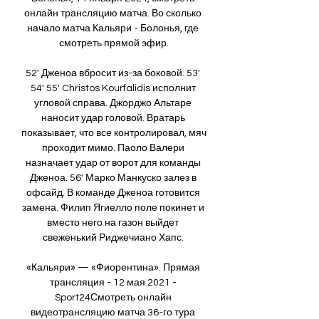
онлайн трансляцию матча. Во сколько 
начало матча Кальяри - Болонья, где 
смотреть прямой эфир.

52' Дженоа вбросит из-за боковой. 53' 
54' 55' Christos Kourfalidis исполнит 
угловой справа. Джорджо Альтаре 
наносит удар головой. Вратарь 
показывает, что все контролировал, мяч 
проходит мимо. Паоло Валери 
назначает удар от ворот для команды 
Дженоа. 56' Марко Манкуско залез в 
офсайд. В команде Дженоа готовится 
замена. Филип Ягиелло поле покинет и 
вместо него на газон выйдет 
свеженький Риджечиано Хапс. 

«Кальяри» — «Фиорентина». Прямая 
трансляция - 12 мая 2021 - 
Sport24Смотреть онлайн 
видеотрансляцию матча 36-го тура 