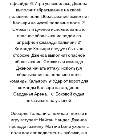
офсайде. 6' Игра успокоилась, Дженоа 
выполнит вбрасывание на своей 
половине поля. Вбрасывание выполнит 
Кальяри на чужой половине поля. 7' 
Сможет ли Дженоа использовать это 
опасное вбрасывание рядом со 
штрафной команды Кальяри? 8' 
Команде Кальяри следует быть на 
стороже. Дженоа выполнит опасное 
вбрасывание. Сможет ли команда 
Дженоа начать аттаку, используя 
вбрасывание на половине поля 
команды Кальяри? 9' Удар от ворот для 
команды Кальяри на стадионе 
Сарденья Арена. 10' Боковой судья 
показывает на угловой. 

Эдоардо Голданига покидает поле и в 
игру вступает Найтан Нандес. Дженоа 
проводит замену. Маттиа Бани уходит с 
поля под апплодисменты публики, а в 