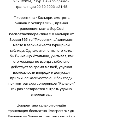
2023/2024, 7 тур. Начало прямой 
трансляции 02.10.2023 в 21:45.

Фиорентина - Кальяри: смотреть 
онлайн 2 октября 2023, прямая 
трансляция матча SopCast 
бесплатноФиорентина 2 0 Кальяри от 
Soccer365. ru "Фиорентина" занимает 
место в верхней части турнирной 
таблицы. Однако это не то, чего хотел 
бы Винченцо Итальяно, учитывая, как 
его команда не всегда стабильно 
действует во время матчей, упуская 
возможности впереди и допуская 
приличное количество ошибок сзади 
при контратаках соперников. "Кальяри" 
как раз постарается сыграть удачно 
впереди за... 

фиорентина кальяри онлайн 
трансляция бесплатно. livesport.ru7 дн. 
Кальяри — Удинезе: смотреть онлайн в 