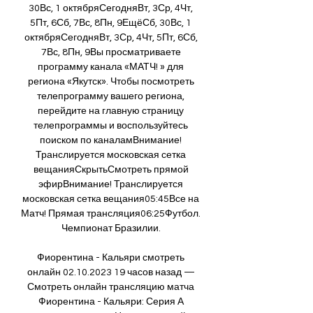
30Вс, 1 октябряСегодняВт, 3Ср, 4Чт, 
5Пт, 6Сб, 7Вс, 8Пн, 9ЕщёСб, 30Вс, 1 
октябряСегодняВт, 3Ср, 4Чт, 5Пт, 6Сб, 
7Вс, 8Пн, 9Вы просматриваете 
программу канала «МАТЧ! » для 
региона «Якутск». Чтобы посмотреть 
телепрограмму вашего региона, 
перейдите на главную страницу 
телепрограммы и воспользуйтесь 
поиском по каналамВнимание! 
Транслируется московская сетка 
вещанияСкрытьСмотреть прямой 
эфирВнимание! Транслируется 
московская сетка вещания05:45Все на 
Матч! Прямая трансляция06:25Футбол. 
Чемпионат Бразилии. 

Фиорентина - Кальяри смотреть 
онлайн 02.10.2023 19 часов назад — 
Смотреть онлайн трансляцию матча 
Фиорентина - Кальяри: Серия А 