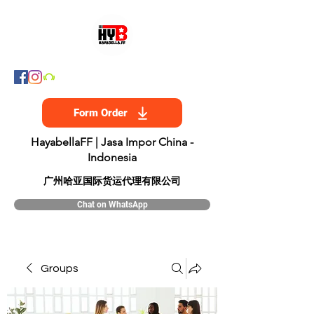
Form Order
HayabellaFF | Jasa Impor China -
Indonesia
​广州哈亚国际货运代理有限公司
Chat on WhatsApp
Groups