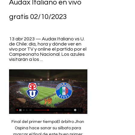
Audax Italiano en vivo 
gratis 02/10/2023
13 abr 2023 — Audax Italiano vs U. 
de Chile: día, hora y dónde ver en 
vivo por TV y online el partido por el 
Campeonato Nacional. Los azules 
visitarán a los ...
Final del primer tiempoEl árbitro Jhon Ospina hace sonar su silbato para marcar el final de este buen primer tiempo entre Universidad Católica y Audax Italiano. Con un doblete de Zampedri, los cruzados se van al descanso con la ventaja. Minuto 45: Se jugarán dos minutos másEl árbitro Ospina dio solo un par de minutos como tiempo de compensación en esta etapa inicial del partido. Minuto 45: Asustó SepúlvedaEl autor del empate parcial volvió a probar desde fuera del área, pero esta vez la suerte estuvo del lado de los cruzados. 

[STREAMING] Partido de hoy O'Higgins contra U. La Calera en hace 22 horas — ver gratis online el partido sin ningún tipo... U. de Chile - Curicó Unido: horario, TV y cómo y dónde ver el Campeonato NacionalSigue en vivo ...

PREVIA | La U busca sanar sus heridas recibiendo al hace 15 horas — El partido entre la Universidad de Chile y el Audax Italiano lo podrás escuchar en vivo y directo junto a la transmisión y relato de ADN ...

Beautifully Unblemished Vit Gr Group hace 22 horas — La Calera vea el | hace 5 minutos — 15 ago 2023 — [Ver en vivo###] U. Audax Italiano 29 31-33 24 14. Deportes Copiapó 26 25-40 25 15 ...

Católica vs. Audax ItalianoFinal del partidoSe terminó esta historia y la aventura de U. Católica en la Copa Sudamericana. Audax Italiano es el primer clasificado de Chile para la edición 2023 del torneo internacional. Minuto 90+4: U. Católica se arriesga demasiadoEl elenco cruzado adelanta mucho sus líneas, lo que genera que Audax se acerque con peligro a su área. Le falta un poco más de profundidad a los locales para liquidar el encuentro. 

de Chile en el Estadio El TenienteAudax Italiano y Universidad de Chile se medirán por la Primera División de Chile en el Estadio El Teniente este lunes 31 de mayo a partir de las 20:30. El encuentro correspondiente a la novena fecha será transmitido EN VIVO por TNT Sports HD y TNT Sports 2. Además, podrá ser vistualizado ONLINE desde TNT Sports Online. El torneo chileno está muy parejo, por lo que una simple victoria puede enderezar el rumbo de cualquier equipo. Audax Italiano y la Universidad de Chile lo saben e irán con todo en busca de los tres puntos que los reposicione en la tabla. 

No mucho, apenas dos puntos por debajo del conjunto localizado en La Florida. Los dirigidos por Rafael Dudamel están urgidos de una victoria que los coloque en los puestos altos del campeonato. +Último enfrentamiento entre Audax Italiano y la Universidad de Chile con victoria 3-1 para la visita Audax Italiano vs. 

CatólicaAudax ItalianoMOMENTOS DESTACADOS18:18Minuto 58: ¡Goooooooooooooooooooooooooool de Audax Italiano! Michael Fuentes anota el 3-2 para darle vuelta al partido cuando Audax Italiano no había terminado de celebrar el empate parcial. U. Católica jugará en desventaja por primera vez en este encuentro. Video: DSports+18:16Minuto 56: ¡Goooooooooooooooooooooooool de Audax Italiano! Matías Sepúlveda centra al área, Gonzalo Sosa peina la pelota y sorprende a Dituro con un remate que se cuela a su arco por el lado izquierdo. Audax empate y el partido se pone de candela. 

Audax Italiano dio el golpe y eliminó a Universidad Católica por la Copa Sudamericana 2023El cuadro itálico remontó el partido ante los cruzados para quedarse con el cupo a la fase de grupos de la Conmebol Sudamericana. Sepúlveda, Sosa y Fuentes le dieron vuelta al duelo, que la Cato ganaba con doblete de Zampedri. Únete al canal de Whatsapp de La RepúblicaU. 

Video: DSports+ Minuto 48: Buena intervención de BossoFranco Di Santo trató de enviar un venenoso centro al área de Audax Italiano, pero el defensa del cuadro que actúa como local la mandó al tiro de esquina. ¡Empezó el segundo tiempo! Se reanudan las acciones en este partido. Católica buscará liquidar el duelo, mientras que Audax va por el empate y la posterior remontada. 

PREVIA | La U busca sanar sus heridas recibiendo al Audax en Santa Laura por la fecha 25Luego de un intenso fin de semana, donde el Campeonato Nacional 2023 regresó tras las Clasificatorias y las Fiestas Patrias, por estos días se disputa la jornada 25 del torneo, en la previa del nuevo receso por Santiago 2023. La U vs Audax Italiano es uno de los duelos más importantes de la fecha. En uno de los encuentros atractivos de la jornada, Universidad de Chile y los ‘itálicos’ chocarán en el estadio Santa Laura U-SEK este lunes 2 de octubre desde las 19:00 horas, encuentro que será transmisión en vivo y en directo por parte del equipo de ADN Deportes. Leer también En las huestes azules, las urgencias son de vida o muerte. Universidad de Chile ha vivido una semana compleja tras la caída frente a Deportes Copiapó del fin de semana, con declaraciones cruzadas en Mauricio Pellegrino y la dirigencia. 

Video: DSports+17:38Minuto 36: ¡Goooooooooooooooooooooool de U. Católica! Rovira exige al portero Muñoz con un remate desde fuera del área. El balón queda rodando a un costado y Aravena salva el esférico antes de que salga de la cancha con un centro para Zampedri, quien cabecea y pone el 2-1 en el marcador para la Cato. Video: Dsports+ El primer partido de la Copa Sudamericana 2023 trajo también la primera gran sorpresa del torneo. 

Audax Italiano-U. de Chile: dónde ver, TV, horario - Diario AS 29 mar 2018 — Fecha, horario, cómo ver en TV en directo y cómo seguir en vivo online el partido entre Audax Italiano y Universidad de Chile por la séptima ...

¿Cómo va la tabla de posiciones? Las derrotas de los colistas, Coquimbo Unido y Deportes Antofagasta, le dan un respiro a la U que no tiene la presión de que los alcancen esta fecha, pero todo puede mejorar si logran ganarle a los Itálicos. Y es que de sumar de a tres, Universidad de Chile puede quedar a 6 unidades de la zona de peligro, con 12 puntos por disputar en las últimas cuatro fechas. Por el lado de Audax, hoy están dentro de la zona de clasificación a Copa Sudamericana, pero con muy poco margen de error, ya que enredar puntos puede poner en peligro su situación, mientras que ganar les dará solidez para afianzarse dentro de los seis primeros del campeonato. 

Católica y el árbitro lo amonesta. Los jugadores cruzados pedían penal porque el futbolista había caído en el área rival. Minuto 58: ¡Goooooooooooooooooooooooooool de Audax Italiano! Michael Fuentes anota el 3-2 para darle vuelta al partido cuando Audax Italiano no había terminado de celebrar el empate parcial. Video: DSports+ Minuto 56: ¡Goooooooooooooooooooooooool de Audax Italiano! Matías Sepúlveda centra al área, Gonzalo Sosa peina la pelota y sorprende a Dituro con un remate que se cuela a su arco por el lado izquierdo. 

Audax Italiano: Home Audax Italiano. POR CONFIRMAR. EL COBRE. Universidad de Chile. VS. Audax Italiano. LUNES 02/10 - 19:00. SANTA LAURA. Audax Italiano. VS. Club Deportivo Ñublense.

En duelo de clubes chilenos, Audax Italiano le remontó el partido a la Universidad Católica para quedarse con el cupo a la fase de grupos. Matías Sepúlveda (19'), Gonzalo Sosa (56') y Michael Fuentes (58'), anotaron los goles del triunfo para los itálicos, que pudieron reponerse de la desventaja parcial por obra del doblete de Fernando Zampedri (16' y 36'). Ahora, los tanos quedan a la espera del sorteo para conocer a sus rivales. Resumen y goles de U. 

Minuto 90: Se jugarán seis minutos másAudax Italiano es claro dominador en este tramo final del partido. Los itálicos parecen más cerca del cuarto gol que los cruzados del empate. Minuto 87: ¡Casi llega el cuarto de Audax! Milagro en el arco de U. Católica. Michael Fuentes realiza un jugadón para ingresar con la pelota hasta el área rival, pero su remate pega en el palo y se va fuera de la cancha. Pudo ser el gol de la tranquilidad para los itálicos. 

Universidad de Chile sufrió un duro golpe al caer 1 a 3 en la ultima jornada ante D. Copiapó. En los duelos previos, en 2 el resultado final fue un empate y ha perdido 2. Durante esas jornadas, le han hecho 12 goles y ha marcado 6 a sus contrincantes. Audax Italiano viene de derrotar a U. La Calera con un marcador 2 a 1. En los últimos 4 partidos, se quedó con el triunfo en 1 oportunidad, resultó perdedor en 2 ocasiones e igualó en 1 encuentro. Anotó 6 goles y le han convertido 5 en su arco. En el histórico de resultados obtenidos, los números indican una ventaja a favor de uno de los contendientes: 1 vez ganó el local y 4 la visita. Jugaron por última vez en esta competencia el 16 de abril, en el torneo Chile - Campeonato Betsson 2023, y el marcador favoreció a Universidad de Chile con un marcador de 1-2. 

Fútbol Chileno: Primera División | DIRECTV Chile ... vivo. No te pierdas los partidos del O'Higgins F.C.. Palestino. U. Católica. Universidad de Chile. Unión La Calera. Unión Española. Coquimbo Unido. PREMIUM ...

(Hoy@@) Online Santiago Morning Univ. Concepción en hace 20 horas — (Hoy@@) Online Santiago Morning Univ. Concepción en vivo 1 octubre 2023 U. de Concepción en VIVO: cómo ver online y qué Primera B · Santiago ...

Minuto 79: Audax Italiano se pierde el cuartoGabriel Hachen le pega mal en área de U, Católica tras el pase de Luis Riveros. Era una excelente chance para asegurar el resultado. Minuto 73: Se vendrá un cambio en Audax ItalianoNicolás Fernández acusa un dolor intenso y pide que los sustituyan. El cuadro itálico debe cuidar su ventaja para quedarse con la clasificación a fase de grupos. Minuto 65: Tarjeta amarilla en Audax ItalianoJuárez derriba a un hombre de U. 

[[TRANSMISIÓN EN VIVO@]] Ver Santiago Morning vs hace 20 horas — Concepción en vivo y en directo 01/10/2023. Santiago Morning vs Universidad de Concepcion en vivo online, en directo y predicciones y Head to ...

¿Una apuesta peligrosa? ¡Pellegrino se la juega con hace 5 horas — Mauricio Pellegrino, director técnico de Universidad de Chile, decidión poner al joven Renato Cordero en lugar de Ojeda ante Audax Italiano.

Vienen de ocho partidos sin conocer la victoria. En la vereda de al frente, volvieron a los triunfos después de tres fechas sin ganar y se comienzan 