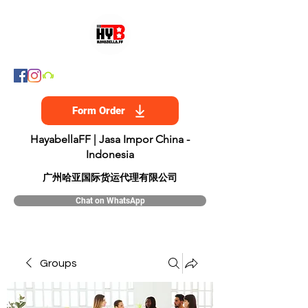
Form Order
HayabellaFF | Jasa Impor China -
Indonesia
​广州哈亚国际货运代理有限公司
Chat on WhatsApp
Groups