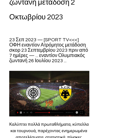
ζωντανή μετάδοση 2 
Οκτωβρίου 2023
23 Σεπ 2023 — [SPORT TV<<<] 
ΟΦΗ εναντίον Ατρόμητος μετάδοση 
σκορ 23 Σεπτεμβρίου 2023 πριν από 
7 ημέρες — ... εναντίον Ολυμπιακός 
ζωντανή 26 Ιουλίου 2023 ...
Καλύπτει πολλά πρωταθλήματα, κύπελλα και τουρνουά, παρέχοντας ενημερωμένα αποτελέσματα, στατιστικά, πίνακες πρωταθλημάτων και πληροφορίες για τους αγώνες. Θα βρείτε live αγώνες για όλα τα ελληνικά πρωταθλήματα Super League, Super League 2, Greek Cup, Super League Women, U19 Super League, Γ' Εθνική αλλά και τα δημοφιλή όπως UEFA Champions League, UEFA Europa League, Premier League, LaLiga, Bundesliga, Serie A, Ligue 1. Επίσης, προσφέρουμε 3D ζωντανές οπτικοποιήσεις σε πραγματικό χρόνο παρέχοντας μια μοναδική εμπειρία στον επισκέπτη μεταφέροντας στην οθόνη του με play-by-play όλα όσα συμβαίνουν στον αγώνα. Συνολικά, το MagicGoals παρέχει όλες τις απαραίτητες πληροφορίες για τους λάτρεις του ποδοσφαίρου. Παρέχουμε τις πιο πολύτιμες πληροφορίες (ζωντανά αποτελέσματα, βαθμολογίες, σερί, στατιστικά αγώνων, συγκρίσεις ομάδων, κορυφαίοι σκόρερ και πολλά άλλα) για 21 αθλήματα! Παρακολούθησε ζωντανά ποδόσφαιρο, μπάσκετ κλπ με καταπληκτικά γραφικά και την πιο γρήγορη live ενημέρωση. 

ΟΦΗ live scores, αποτελέσματα, πρόγραμμα, ΟΦΗ - ΑΕΚ live | ΠΟΔΟΣΦΑΙΡΟ, ΕλλάδαΒΟΗΘΕΙΑ: Βρίσκεστε στην σελίδα με τα σκορ της ομάδας ΟΦΗ, στο τμήμα ΠΟΔΟΣΦΑΙΡΟ/Ελλάδα. Το Flashscore. gr προσφέρει ζωντανά σκορ, τελικά και επί μέρους αποτελέσματα, βαθμολογίες και λεπτομέρειες αγώνων (σκόρερ, κόκκινες & κίτρινες κάρτες, σύγκριση αποδόσεων, κτλ) για την ομάδα ΟΦΗ. Εκτός από τα σκορ της ομάδας ΟΦΗ, μπορείτε να παρακολουθήσετε 1000+ διοργανώσεις ποδοσφαίρου από 90+ χώρες σε όλο τον κόσμο, μέσω του Flashscore. 

Ο Παπάζογλου είναι η μοναδική απουσία των γηπεδούχων 20:29 Ξεκινάει εντός ολίγου το ματς, στον αγωνιστικό χώρο οι δύο ομάδες. 20:31 Όρκος νίκης από τους παίκτες των δύο ομάδων στο "Γεντί Κουλέ". 20:33 1' Κεφαλιά του Πόνσε, έπειτα από εκτέλεση κόρνερ, η μπάλα πάνω από την εστία του Σωτηρίου 20:35 3' Απειλεί ο ΟΦΗ! Ο Μιχόγεβιτς βρήκε την μπάλα σε μια αναμπουμπούλα, αλλά αυτή σταμάτησε στον Τσόσιτς, που έδιωξε 20:36 4' Καλή στιγμή για τον ΟΦΗ. 

(ζωντανά hd) Άρης Κηφισιά και ζωντανή μετάδοση 1 Λαμία - ΟΦΗ 2-1 τελικό σκορ. SD. SDNA. 06:55. 90+4' Λήξη στο. [[ΖΩΝΤΑΝΉ ΜΕΤΆΔΟΣΗ-]] Ντιναμό εναντίον ΑΕΚ Αθηνών μεταδόσεις σήμερα TV της Superleague. Στα ...

ΟΦΗ-ΑΕΚ LIVESkip to primary navigation Skip to main content Live ΟΦΗ-ΑΕΚ για την 7η αγωνιστική της Superleague την Δευτέρα 2 Οκτωβρίου στις 20:00. Παρακολούθησε τον αγώνα στο magicgoals με Live streaming περιγραφή και με Play-by-Play Real-time Visualization μαζί με όλα τα αναλυτικά στατιστικά του ματς. Ποιος θα κερδίσει; Ζήσε όλη την δράση της ΑΕΚ με τον ΟΦΗ με 3D γραφική απεικόνιση, στατιστική ανάλυση και παρουσίαση όλων των συμβάντων online στην οθόνη σου. Μείνε ενημερωμένος για την αγαπημένη σου ομάδα σε απευθείας σύνδεση με την ζωντανή εξέλιξη του αγώνα και σε όποια συσκευή επιθυμείς και απόλαυσε την δράση χάρη στην ευχρηστία που σου προσφέρει το magicgoals. live Ακολούθησε τα links για να ανακαλύψεις ζωντανά γεγονότα: *ισχύουν όροι και προϋποθέσεις | ΕΕΕΠ | 21+ | Παίξε Υπεύθυνα Τα μεγάλα ντέρμπι σε Live Streaming Δες τον αγώνα ζωντανά από κινητό Τεράστια συλλογή Live παιχνιδιών Μπορώ να παρακολουθήσω αγώνες με ζωντανή εικόνα; Φυσικά! Ενημερώσου για τις 7 καλύτερες πλατφόρμες που προσφέρουν καθημερινά live streaming σε ένα μεγάλο αριθμό αθλητικών γεγονότων από όλα τα πρωταθλήματα και όλες τις μεγάλες διοργανώσεις. 

[LIVE Ζω!] ΠΑΟΚ vs Παναθηναϊκός Live Streaming - Κανάλι πριν από 7 ώρες — ΑΕΚ Αθήνα ζωντανή 2022 25 Σεπτεμβρίουπριν από Panathinaikos - PAOK Ζωντανή μετάδοση Super Cup πριν από 2 ημέρες — ΠΑΟΚ ...

15/09/2023 - 10:54 Η ΚΕΔ γνωστοποίησε τους διαιτητές που θα "σφυρίξουν" τους αγώνες της 4ης αγωνιστικής της Super League. 14/09/2023 - 17:04 Ο διεθνής Κοσταρικανός μπηκε στις προπονήσεις του Άρη-Μέρος του προγράμματος ακολούθησε ο Εμβοντό 14/09/2023 - 15:20 Ο Γιώργος Δεληζήσης γύρισε στον Άρη-Κλείνει την καριέρα του στους Κίτρινους όπως είχε πει σε συνέντευξή του στη NOVA 14/09/2023 - 14:20 Το ΠΑΟΚ-Άρης (17/9, 20:30) έχει μία ακόμη ιδιαιτερότητα για δύο από τα νέα πρόσωπα του παιχνιδιού 14/09/2023 - 12:30 Ανεβάζουν ρυθμούς οι «Κιτρινόμαυροι» εν όψει του κυριακάτικου - εκτός έδρας - ντέρμπι με τον «Δικέφαλο» (Γήπεδο Τούμπας, 20:30, NOVA SPORTS PRIME) 13/09/2023 - 14:39 Ο Άρης έκλεισε το καλοκαιρινό μεταγραφικό παζάρι, κι ενώ ακόμη τρέχει η αγορά ελεύθερων παικτών, ανεβάζοντας την ποδοσφαιρική χρηματιστηριακή του αξία σε σχέση με την ίδια περίοδο πέρυσι - Ποια τα οικονομικά δεδομένα του ρόστερ 13/09/2023 - 11:36 Η νταμπλούχος Ελλάδας, ΑΕΚ ολοκλήρωσε τις μεταγραφικές της κινήσεις και το Novasports. 

Ημίχρονο στο Ηράκλειο. ΟΦΗ-ΑΕΚ 0-2 Η Ένωση ήταν το απόλυτο αφεντικό της αναμέτρησης στο πρώτο μέρος και έβαλε γερές βάσεις για τη νίκη. Ο Μπακασέτας άνοιξε το σκορ στο 20' με δυνατό σουτ και ο Γκάλο ζευγάρωσε τα τέρματα της ομάδας του στο 32' με εκτέλεση φάουλ. Λίγο πριν, ο Κομεσίδης άφησε την ομάδα του με δέκα, καθώς σταμάτησε αντικανονικά τον Κλωναρίδη, που έβγαινε φάτσα με τον Σωτηρίου. 21:34 Έναρξη στο δεύτερο μέρος! 21:43 53' Σουτ του Κυριακίδη, μπλόκαρε ο Μπάρκας. 54' Καλή στιγμή για τον ΟΦΗ. Κεφαλιά του Αραβίδη, σε ετοιμότητα ο Μπάρκας 21:47 58' Αλλαγή για την ΑΕΚ. Γιαννιώτας αντί Κλωναρίδη 21:49 60' Επίθεση για τον ΟΦΗ, που έδειχνε να είναι με καλές προϋποθέσεις, αλλά ήταν offside ο Πλατέλλας 21:51 Πιο καλό το πρόσωπο του ΟΦΗ στο δεύτερο μέρος. 

[[ΒΛΈΠΩ ΤΗΛΕΌΡΑΣΗ*]++] Ρέιντζερς εναντίον Ολυμπιακός TO EMPOWER, UPLIFT, AND PROVIDE AID TO COMMUNITIES IN OKLAHOMA. WITH LEADERSHIP THROUGH CIVIC ENGAGEMENT, EDUCATIONAL OUTREACH, HEALTH AND WELLNESS, AND ...

21:07 35' Πολύ μεγάλη ευκαιρία για την ΑΕΚ. Γύρισμα του Μάνταλου (που θα μπορούσε να τελειώσει μόνος του τη φάση) μέσα στην περιοχή, για τον Πόνσε, που δεν μπόρεσε να βρει την μπάλα. Ήταν offside ο Αργεντινός. 21:08 36' Κίτρινη ο Γαλανόπουλος, για φάουλ στον Πλατέλλα 21:09 21:11 39' Διπλή προσπάθεια (η μια με το αριστερό, η άλλη με το δεξί) του Μπακασέτα, η μπάλα εκτός. 21:12 Ο Γκάλο λίγο πριν κάνει το 2-0 21:17 21:18 Ένα λεπτό οι καθυστερήσεις, που ήδη μετράνε... 

grΧρόνος ανάγνωσης: 1 λεπτό Άρης – ΠΑΟΚ και ντέρμπι Θεσσαλονίκης περιλαμβάνει το σημερινό πρόγραμμα της 3ης αγωνιστικής της Super League 1, με τις δύο ομάδες να τίθενται αντιμέτωπες στις 21:30 στο Κλεάνθης Βικελίδης. [[LIVE SPORT]] ΟΦΗ ΠΑΟΚ ζωντανή 03/09/2023 3 Σεπ 2023 — ΠΑΟΚ και ζωντανή μετάδοση 3 Σεπτεμβρίου 2023 12 Νοε 2022 — Σας ΟΦΗ ΠΑΟΚ LIVE STREAMING: Ο ΠΑΟΚ Μέσα στο οκτώ. ΟΦΗ - ΠΑΟΚ live streaming ΠΑΟΚ Άρης Live Streaming: Τα σενάρια για την 2η θέση Τι πρέπει να γίνει για να έχουμε αλλαγή στην 2η θέση της βαθμολογίας; Απλά δύο διπλά! Δηλαδή να νικήσει ο Αρης μέσα στην Τούμπα τον ΠΑΟΚ και η ΑΕΚ τον Ολυμπιακό μέσα στο Καραϊσκάκης. 

OFI Crete - AEK Athens ζωντανά σκορ, H2H και Συνθέσεις πριν από 47 δευτερόλεπτα — (ΣΕ ΣΎΝΔΕΣΗ==) ΟΦΗ εναντίον ΑΕΚ μετάδοση 2 Οκτωβρίου 2023 5 Μαρ 2023 — Ενδιαφέρουσα αναμέτρηση στην Κρήτη όπου ο ΟΦΗ υποδέχεται την ΑΕΚ στο ...

Σέντρα του Ποτουρίδη, κεφαλιά του Σασί από καλή θέση, αλλά η μπάλα έφυγε εκτός. 20:38 Φάουλ από τα αριστερά για την ΑΕΚ 20:39 8' Εκτέλεσε με φάλτσα ο Μάνταλος, έδιωξε σε κόρνερ ο Σωτηρίου 8' Πολύ καλή στιγμή για την ΑΕΚ. Κεφαλιά του Πόνσε, από πολύ καλή θέση και η μπάλα άουτ. 20:41 20:42 20:43 12' Πολύ μεγάλη ευκαιρία για την ΑΕΚ. Ο Μάνταλος εκτέλεσε φάουλ από τ' αριστερά, ο Πόνσε έκανε την προβολή στην καρδιά της αντίπαλης άμυνας και αστόχησε. 

(Ζωντανή μετάδοση>>) Παναθηναϊκός εναντίον ΑΕΚ Αθήνα OFI Crete AEK Athens ζωντανά αποτελέσματα (και ζωντανή μετάδοση, live streaming βίντεο του αγώνα) ξεκινάνε την 2 Οκτ 2023 στις 5:00 μ εναντίον AEK Athens ...

(((ζω*))) ΟΦΗ εναντίονΠΑΟΚ - Άρης Live Streaming ▶️ Ώρα και Κανάλι μετάδοσης πριν από 21 ώρες — Το τηλεοπτικό κανάλι Novasports Prime είναι αυτό που θα καλύψει σε ζωντανή μετάδοση του ντέρμπι της Θεσσαλονίκης. ΠΑΟΚ – Άρης Κανάλι 26Ο Ισπανός μεσοεπιθετικός του Άρη είχε τραυματιστεί στο παιχνίδι Κυπέλλου, Αρης-Ολυμπιακός 16/09/2023 - 17:10 Σε μεγάλη συνέντευξή της στην ιστοσελίδα sportpress24. 

16/09/2023 - 10:16 Ο Γιώργος Δεληζήσης, στις δηλώσεις που έκανε σήμερα (15/9) αποκλειστικά στη NOVA για το ερχόμενο ντέρμπι του Άρη με τον ΠΑΟΚ, σχολίασε τα συναισθήματά του για την επιστροφή του στο "Κλ. Βικελίδης", αλλά και την ειδική προετοιμασία των "κίτρινων" για το κλάσικο 15/09/2023 - 20:42 Ο Άκης Μάντζιος, στις δηλώσεις που έκανε σήμερα (15/9) αποκλειστικά στη NOVA για το ερχόμενο ντέρμπι του Άρη με τον ΠΑΟΚ, στάθηκε στο ιδιαίτερο στοιχείο, που πρέπει να διαθέτει η ομάδα του στο κλάσικο, περνώντας το μήνυμα στους παίκτες του - Τι είπε για το ρόστερ των "κίτρινων" 15/09/2023 - 17:50 Ο Άκης Μάντζιος θα περιμένει μέχρι και αύριο (16/9), για να αποφασίσει, αν συμπεριλάβει ή όχι στο πλάνο του για το ντέρμπι με τον ΠΑΟΚ τον Ζαν Ζουλς Εμβοντό - Ο Γιώργος Δεληζήσης επέστρεψε και δίνει τέμπο στα "κίτρινα" αποδυτήρια εν όψει Τούμπας 15/09/2023 - 16:36 Τα εθνικά πρωταθλήματα επιστρέφουν στην αγωνιστική δράση και οι συνδρομητές θα απολαύσουν μοναδικό θέαμα στο Novasports! 15/09/2023 - 13:50 Κορυφώνεται η προετοιμασία του Άρη για το ντέρμπι με τον ΠΑΟΚ στην Τούμπα. 

ΟΦΗ-ΑΕΚ20:14 Καλησπέρα σας! Μαζί θα παρακολουθήσουμε την εξέλιξη της αναμέτρησης, ΟΦΗ-ΑΕΚ, για την 5η αγωνιστική της Super League, που είναι προγραμματισμένη για τις 20:30 20:15 Η αναμέτρηση θα καλυφθεί τηλεοπτικά από το Novasports2 και φυσικά ραδιοφωνικά από το ΣΠΟΡ FM 94, 6. Πάμε αρχικά να δούμε τις συνθέσεις των δύο ομάδων... 20:17 ΑΕΚ (Μαρίνος Ουζουνίδης): Μπάρκας, Λόπες, Τσιγκρίνσκι, Τσόσιτς, Γκάλο, Σιμόες, Γαλανόπουλος, Μάνταλος, Μπακασέτας, Κλωναρίδης, Πόνσε. ΟΦΗ (Νίκος Παπαδόπουλος): Σωτηρίου, Κομεσίδης, Ποτουρίδης, Μιχόγεβιτς, Κοροβέσης, Μπολάκης, Παπαστεριανός, Κυριακίδης, Σασί, Πλατέλλας, Αραβίδης. 20:20 Στον πάγκο των γηπεδούχων: Στρέζος, Νάστος, Ντίνας, Κουτσιανικούλης, Βουό, Κοιλιάρας, Νέιρα. 

RPNA Community Benefits Coalition πριν από 4 ημέρες — Ζίβκοβιτς, Ολιβέιρα, Μπράντον». (ΡΕΎΜΑ*) ΠΑΟΚ εναντίον Άρης και ζωντανή vs ΛΕΒΑΔΕΙΑΚΟΣ - PRIME SPORT SUPER LEAGUE 1 2022-2023. (((ζω*))) Οι αποστολές των δύο ομάδων Για τον ΠΑΟΚ, ο Ράζβαν Λουτσέσκου δεν μπορεί να υπολογίζει μονάχα στους Μάρκος Αντόνιο και Φιλίπε Σοάρε