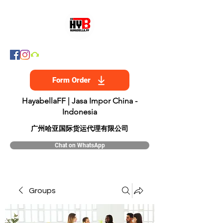
Form Order
HayabellaFF | Jasa Impor China -
Indonesia
​广州哈亚国际货运代理有限公司
Chat on WhatsApp
Groups