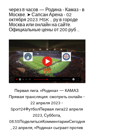
через 8 часов — Родина - Камаз - в 
Москве. ➤ Сапсан Арена - 02 
октября 2023. MSK ... ру в городе 
Москва или онлайн на сайте. 
Официальные цены от 200 руб ...
Первая лига. «Родина» — КАМАЗ. 
Прямая трансляция: смотреть онлайн - 
22 апреля 2023 - 
Sport24ФутболПервая лига22 апреля 
2023, Суббота, 
08:55ПоделитьсяКомментарииСегодня
, 22 апреля, «Родина» сыграет против 