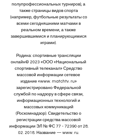
полупрофессиональных турниров), а 
также страницы видов спорта 
(например, футбольные результаты со 
всеми сегодняшними матчами в 
реальном времени, а также 
завершившимися и планирующимися 
играми). 

Родина: спортивные трансляции 
онлайн© 2023 «ООО «Национальный 
спортивный телеканал» Средство 
массовой информации сетевое 
издание «www. matchtv. ru» 
зарегистрировано Федеральной 
службой по надзору в сфере связи, 
информационных технологий и 
массовых коммуникаций 
(Роскомнадзор). Свидетельство о 
регистрации средства массовой 
информации ЭЛ № ФС 77 - 72390 от 28. 
02. 2018. Название — www. ru. 