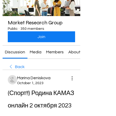
Market Research Group
Public
·
350 members
Join
Discussion
Media
Members
About
Back
Marina Deniskova
October 1, 2023
(Спорт!!) Родина КАМАЗ 
онлайн 2 октября 2023