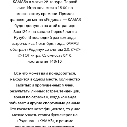
КАМАЗа в матче 28-го тура Первой 
лиги. Игра начнется в 15:00 по 
московскому времени. Прямая 
трансляция матча «Родина» — КАМАЗ 
будет доступна на этой странице 
Sport24 и на канале Первой лиги в 
Рутубе. В последний раз команды 
встречались 1 октября, тогда КАМАЗ 
обыграл «Родину» со счетом 2:0. 👉👉
👉ТОП-игра. Сложность 8/10, 
ностальгия 146/10. 

Все что может вам понадобиться, 
находится в одном месте. Количество 
забитых и пропущенных мячей, 
результаты личных встреч, тенденции, 
время по отрезкам, когда команда 
забивает и другие спортивные данные. 
Что касается коэффициентов, то у нас 
можно узнать ставки букмекеров на 
«Родина» - «КАМАЗ», в режиме 