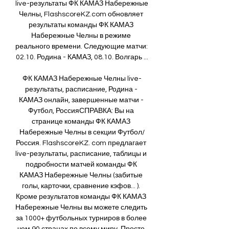
live-результаты ФК КАМАЗ Набережные 
Челны, FlashscoreKZ.com обновляет 
результаты команды ФК КАМАЗ 
Набережные Челны в режиме 
реального времени. Следующие матчи: 
02.10. Родина - КАМАЗ, 08.10. Волгарь ...

ФК КАМАЗ Набережные Челны live-
результаты, расписание, Родина - 
КАМАЗ онлайн, завершенные матчи - 
Футбол, РоссияСПРАВКА: Вы на 
странице команды ФК КАМАЗ 
Набережные Челны в секции Футбол/
Россия. FlashscoreKZ. com предлагает 
live-результаты, расписание, таблицы и 
подробности матчей команды ФК 
КАМАЗ Набережные Челны (забитые 
голы, карточки, сравнение кэфов... ). 
Кроме результатов команды ФК КАМАЗ 
Набережные Челны вы можете следить 
за 1000+ футбольных турниров в более 