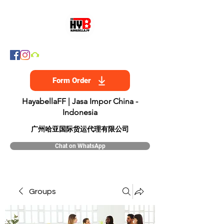
Form Order
HayabellaFF | Jasa Impor China -
Indonesia
​广州哈亚国际货运代理有限公司
Chat on WhatsApp
Groups