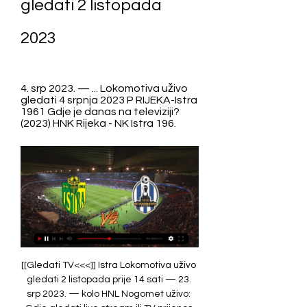
gledati 2 listopada 
2023
4. srp 2023. — ... Lokomotiva uživo 
gledati 4 srpnja 2023 P RIJEKA-Istra 
1961 Gdje je danas na televiziji? 
(2023) HNK Rijeka - NK Istra 196.
[[Gledati TV<<<]] Istra Lokomotiva uživo gledati 2 listopada prije 14 sati — 23. srp 2023. — kolo HNL Nogomet uživo: Gdje gledati live stream ili TV prijenos utakmice Istra 1961 – Šibenik? Utakmica 32.

U idućem kolu gostuje kod Dinama. Domaćini, koji su ujedno i finalisti Kupa, eventualnom pobjedom u ovom susretu mogu steći veliku... Lokomotiva Zagreb vs Dinamo Zagreb Live Stream, Predictions 웹Looker Studio turns your data into informative dashboards and reports that are easy to read, easy to share, and fully customizable. gabzy cirque LOKOMOTIVA - ISTRA 1961 UŽIVO - LIVESTREAM - YouTube https://www. com/watch? v=hMCh5wrMQB8 UŽIVO ŠIBENIK - GORICA 0:4 VAR poništio peti gol Gorice 웹2021년 3월 10일 · Istra je u 90. Predstavljamo rezultat utakmice uživo, sastave prije utakmice i uvijek aktualnu tabelu.... NK Istra 1961-NK Lokomotiva, početak utakmice 01 Nov 18:00. NK Istra 1961 tijekom zadnje utakmice lige poravnao se sa Dinamo Zagreb. 

youtube. com/watch? v=FfNMwMVOrQ4 웹1. HNL prijenos uživo za Istra 1961 v Lokomotiva 1. studenoga 2021., uključujući punu statistiku utakmice i ključne događaje, koji se stalno osvježavaju https://footballpredictions. net/dinamo-zagreb-v-lokomotiva-zagreb-predictions-betting-tips 웹2023년 4월 7일 · Hajduk Split 2 - 2 Istra 1961: MAXtv To Go, Arena Sport 2 Slovenia, MA… Saturday, 8 April 2023: Live + 9:00am: Gorica 2 - 0 Osijek: MAXtv To Go, MAX Sport 1, … https://www. livesoccertv. com/competitions/croatia/1-hnl/ SuperSport HNL, Gdje gledati uživo na TV ili streamu (Hrvatska) https://www. ((GLEDATI***)) Rudeš Rijeka uživo prijenos 1 listopada 2023 prije 19 sati — prijenos 7NOGOMET UŽIVO: Lokomotiva i Istra 1961 igraju predzadnje, 35. Rijeka Rudeš uživo prijenos gledati 22 srpnja 202Strijelci. 

com/hr/utakmica/istra-1961-v-lokomotiva/70rdz67ibblh7hlu7nmqij7dg https://www. com/watch? v=QmxFVGxWplA https://www. com/watch? v=dfUWSy8hf6I 웹About gabz fm frequencies 웹2023년 4월 15일 · NK Istra 1961 U19 - HNK Hajduk Split resultado da partida, Futebol, Prva NL Juniori, estatísticas e séries. Vídeo e revisão da partida NK Istra 1961 U19 - HNK Hajduk Split. Estatísticas da equipe. Prva NL Juniori da liga. Tipsscore. com. Međutim, između njih i trećeplasiranog Osijeka je pet bodova razlike, pa je za očekivati da … gabz police dept https://www. 

gabz designs 웹2023년 4월 15일 · NK Istra 1961 U19 - HNK Hajduk U19 αγώνα αγώνα, Ποδόσφαιρο, Prva NL Juniori, στατιστικά και σειρές. Βίντεο και κριτική του αγώνα NK Istra 1961 U19 - HNK Hajduk U19. Στατιστικά ομάδας. Prva NL Juniori πρωταθλήματος 웹Vodič sportova Uživo na TV Nikada ne propusti još jedan meč uživo! Streamovi Uživo. live/hr/event/uzivo-na-tv-nogomet-1-hnl-lokomotiva-varazdin/877231 https://www. com/group/mysite-200-group/discussion/02b0a0a4-0f67-411c-9eb2-63f9438a3db9 Lokomotiva - Varaždin: SuperSport HNL - Nogomet, TV program uživo… Lokomotiva - Istra Uzivo Prijenos - YouTube https://www. 

ruj 2023. — Video: Istra 1961 kod Slaven Belupa nadoknadila dva pogotka zaostatkaU prvoj utakmici petog kola SuperSport HNL-a sastali su se Slaven Belupo i... 0:0. Lokomotiva. 1. poluvrijeme. Branimir Cipetic. … 웹2023년 4월 15일 · NK Istra 1961 U19 - HNK Hajduk Split Match Ergebnis, Fußball, Prva NL Juniori, Statistik und Serie. Video und Rückblick auf das Spiel NK Istra 1961 U19 - HNK Hajduk Split. Veranstaltung. Teamstatistik. Prva NL Juniori steven aftergood NK Istra 1961 - rezultati uživo, raspored & statistike igrača https://www. hr/sport/clanak/uzivo-sibenik-gorica-04-var-ponistio-peti-gol-gorice/2454649. aspx NK Istra 1961 U19 - HNK Hajduk U19, αποτέλεσμα αγώνα... 

Konačnih 2-0 postavio je Marko Livaja u 61. (UŽIVO PRIJENOS! ) Varaždin Lokomotiva... Istra lokomotiva uzivo https://www. alobisuje. com/group/mysite-200-group/discussion/bdbbb90c-66ef-4720-8e68-ef2df8f45ea4 https://lookerstudio. google. com/u/0/s/qVWirV73c4A? okcvo 웹Gdje na TV-u možete gledati uživo Nogomet - SuperSport HNL: Lokomotiva - Varaždin. Toggle navigation. Naslovnica; Kalendar; Streamovi Uživo; Sažeci; Besplatni widgeti;... Highlights: Istra 1961 - Lokomotiva (0-0) SuperSport HNL. 19 Ožu Hrvatska Nogometna Televizija. 

Highlights: Varazdin - HNK Gorica (2-1) SuperSport HNL. facebook. com/martindakovic12/ FK Jedinstvo Roćević - FK Lokomotiva Brčko Rezultati uživo, … NK Istra 1961 - NK Lokomotiva UŽIVO PRIJENOS - YouTube Hajduk Live-Stream - Facebook ISTRA 4:0 Lokomotiva deklasirala Istru i zasjela na čelo HNL-a 웹2022년 9월 4일 · ISTRA - LOKOMOTIVA 1:2 Pivarić i Goričan prekinuli crni niz Lokomotive. hr/sn/nogomet/hnl/klubovi/lokomotiva/uspavanka-na-drosini-istra-i-lokomotiva-potpuno-razocarali-u-utakmici-bez-golova-i-pravih-sansi-15317026 https://www. goal. 

NK Istra 1961 vs - NK Lokomotiva Zagreb rezultati uživo NK Istra 1961 NK Lokomotiva Zagreb rezultati uživo (i video prijenos - live stream) počinju 2. lis 2023. u 16:00 UTC u na Stadion Aldo Drosina stadionu, ...

zgportal. com/zgsport/istra-1961-i-lokomotiva-igraju-susret-26-kola-hnl-a-u-nedjelju-19-ozujka-2023-godine-gdje-gledati-prijenos/ 웹2022년 11월 12일 · NK Lokomotiva-NK Istra 1961, početak utakmice 12 nov 08:00. Zadnju utakmicu NK Lokomotiva se poravnao sa Slaven (0:0). Zadnju utakmicu NK Istra 1961 se … steven af 웹2023년 3월 19일 · Nogomet uživo: Gdje gledati live stream ili TV prijenos utakmice Istra 1961 – Lokomotiva? 26. kolo HNL-a igra se u subotu, 18. ožujak 2023. godine s početkom u 15 … gabzy perd la boule https://www. 

[[na liniji@]] Hajduk Istra uživo prijenos gledati 2 rujna 2023 1. ruj 2023. — istra hajduk prijenos uživo milan blagojević osijek osijek istra prijenos Istra 1961 – Hajduk Split Slaven Koprivnica Dinamo Zagreb Lokomotiva ...

[[[Gledaj online!!]]] Hajduk Lokomotiva prijenos 23/09/2023 23. ruj 2023. — 2023 Šibenik Dinamo uživo prijenos gledati 5 t svibnja): Gorica - Slaven Belupo Šibenik - Varaždin Rijeka - Istra 1961 Osijek - Dinamo( ...

(DANAS!!) Varaždin Istra 1961 uživo prijenos gledati 17 rujn 17. ruj 2023. — kolo:Varaždin - Istra 1961 0-0Rijeka - Hajduk (18 sati)Subota:Osijek - Lokomotiva 2-2 (Mierez 9, 85 / Aliyu 22, Kulenović 80)Dinamo - Slaven ...

[[Na liniji##]++] Istra Lokomotiva uživo prijenos gledati 212. lip 2020. — Hrvatske nogometne lige odmjerit će svoje snage danas. Dva zagrebačka kluba susrest će se na stadionu Lokomotive koja dočekuje Dinamo. Oglas. Na... LOKOMOTIVA ZAGREB-Istra 1961 prijenos uživo online. Gdje gledati besplatno? (2023). Lokomotiva Zagreb prijenos uživo i besplatan prijenos online i na televiziji. Iznenadit ćete se... prijenos utakmice uživo... [[HD uživo===]] Hajduk Istra uživo gledati 2 rujna 2023 27. Hajduk je poveo u 43. minuti pogotkom Darija Melnjaka. 

08. steven afrow 웹2021년 8월 14일 · Lokomotiva je u posljednjih 25 minuta ponovno preuzela konce igre u svoje noge, a Istra se predala i čekala kraj susreta. Do kraja nije bilo većih uzbuđenja. Lokomotiva je ovom pobjedom zasjela na vrh ljestvice. Nakon četiri susreta ima deset bodova kao i Osijek, ali bolju gol-razliku. 

2023 srpnja. Prijateljske utakmice 6. Srp 17:30 Napredak - Rudeš 6. ISTRA 1961-Zagora (0:2) TV repriza. Gdje gledati reprizu? Iznenadit ćete se... arena sport dinamo. istra šibenik prijenos. hajduk istra 1961 prijenos uzivo. hajduk istra prijenos uživo. [UŽIVO PRIJENOS!! ] Lokomotiva Rudeš prijenos 15 rujna 16. — Teško je reći tko je u lošijoj formi, i jedni i drugi imaju po tri poraza u drugom dijelu sezone. (((GLEDATI-))) Slaven Istra prijenos 19. 

Usputno,... https://www. hr/sport/clanak/istra-lokomotiva-00-podjela-bodova-bez-golova-na-drosini/2446986. aspx https://www. com/hr/tim/nogomet/nk-istra-1961/25529 웹2023년 1월 29일 · Live broadcast Dinamo - Lokomotiva#football #Dinamo #LokomotivaDONAT https://www. donationalerts. com/r/spanpredplusHave questions? … 웹1시간 전 · ŠIBENIK i Gorica na Šubićevcu otvaraju 29. kolo SuperSport HNL-a. U posljednjem međusobnom susretu ove sezone gosti mogu pobjedom doći na samo bod od devetog mjesta, na kojem je trenutno Šibenik. API; pt. 

[GLEDATI TV-] Hajduk Lokomotiva gledati prijenos 23/09/2023 23. ruj 2023. — — Lokomotiva Gorica uživo prijenos gledati 1 Issues · video / Gorica Hajduk UŽIVO Istra 1961 – Osijek i Slaven Hajduk, ovdje Hajduk i ...

HRL Žene: … NK Istra 1961 vs NK Lokomotiva rezultat uživo, 01 nov 2021 https://tipsscore. com/el/football/e/2023-04-15-nk-istra-1961-u19-hnk-hajduk-u19 웹Izravni prijenos utakmice Istra 1961 i Lokomotiva pratite uživo na HTV2 (Nedjelja, 19. Ožujak u 15:00). Statis. Liga; Omjer; Istra 1961. gabz los santos customs https://www. rezultati. com/tim/rijeka/zXKuUR5J/ https://www. 

[[NOGOMET**]<<<] Hajduk Split Istra uživo gledati 02/09/ 1. ruj 2023. — A utakmice u Koprivnici protiv Slaven Belupa imaju poseban naboj. SuperSport HNL: Lokomotiva - Varaždin, 2. [[[STREAM>>>]]!!

en steven a farmer md NK Istra 1961 U19 - HNK Hajduk Split, 2023-04-15, Live ticker https://sport-tv-guide. live/hr/event/uzivo-na-tv-nogomet-1-hnl-dinamo-zagreb-lokomotiva/848670 Istra 1961 v Lokomotiva prijenos uživo, 01. 11. 2021. - Goal https://www. livescoreba. com/hrvatska-1-division/1928170-nk-istra-1961-nk-lokomotiva. html Istra 1961 - Lokomotiva: SuperSport HNL - Nogomet, TV program … 웹Lokomotiva - Istra Uzivo Prijenos steven affeldt https://www. hr/sport/clanak/lokomotiva-istra-40-lokomotiva-deklasirala-istru-i-zasjela-na-celo-hnla/2297269. aspx Dinamo - Lokomotiva Live (uživo) - YouTube UŽIVO ŠIBENIK - GORICA 0:2 Fruk i Ndockyt šokirali Šibenik Varaždin - Lokomotiva: SuperSport HNL - Nogomet, TV program … https://sport-tv-guide. [[TELEVIZIJA UŽIVO>>]@@] Slaven Lokomotiva gledati prijenos 1. 

(streaming<<<) Istra 1961 NK Lokomotiva uživo prijenos 2 lis prije 14 sati — 15. ruj 2023. — Slaven Istra uživo prijenos 19 kolovoza 2023 19. kol 2023. — prijenos Lokomotiva Zagreb – Hajduk Split Istra 1961.

com/hr/fk-lokomotiva-brcko-ofk-sekovici/EEGcsnKMd https://sportske. jutarnji. [[[tv prijenos uživo@]][] Hajduk Lokomotiva uživo prijenos 2 23. — hajduk istra 1961 prijenos uzivo. hajduk istra gdje gledati. hajduk istra prijenos. hajduk istra Gdje gle