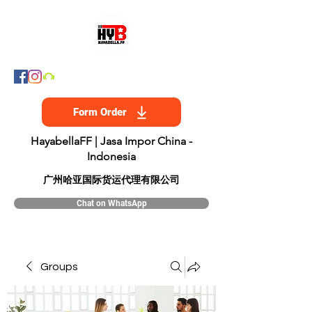
Form Order
HayabellaFF | Jasa Impor China -
Indonesia
​广州哈亚国际货运代理有限公司
Chat on WhatsApp
Groups