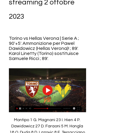
streaming 2 ottobre 
2023
Torino vs Hellas Verona | Serie A ; 
90'+5'. Ammonizione per Pawel 
Dawidowicz (Hellas Verona)! ; 89'. 
Karol Linetty (Torino) sostituisce 
Samuele Ricci ; 89'.
Montipo 1 G. Magnani 23 I. Hien 4 P. Dawidowicz 27 D. Faraoni 5 M. Hongla 18 O. Duda 8 D. Lazovic 8 F. Terracciano 24 C. Ngonge 26 M. Folorunsho 90 Infortunati o Giocatori Mancanti Torino Mihai Maximilian Popa Portiere Alessandro Buongiorno Difensore Verona Info Partita Head to head Ultimi 6 anni 3 Vittorie 5 Pareggi 1 Vittoria 9 giocate Serie A classifiche # Squadra G V P S Gol Ultime 5 Pt 11 6 6:7 LWWDL 8 14 1 3 4:6 WLDLL 7 Migliori marcatori Serie A 23/24 Giocatore Partite Assist Gol Nemanja Radonjic 6 0 3 Alessandro Buongiorno 6 0 1 Perr Schuurs 6 0 1 Duvan Zapata 4 0 1 Giocatore Partite Assist Gol Cyril Ngonge 6 0 2 Ondrej Duda 6 2 1 Federico Bonazzoli 6 0 1 Quote Siti Scommesse Muovi Fezbet 1. 

[TV] Streaming Torino — Hellas Verona in tv 02.10.2023 15 ore fa — [TV] Streaming Torino — Hellas Verona in tv 02.10.2023 19 ore fa — Ecco dove vedere Torino-Verona in streaming e in TV: il calcio d .

Torino-Verona Streaming Gratis: dove vedere la Serie A in 8 ore fa — Torino-Verona è una sfida valida per la settima giornata di Serie A: info partita, Streaming GRATIS e Diretta LIVE.

23 2 ore fa Torino - Verona Esito Finale Doppia Chance: 1X 1. 23 144. 72 Hai un altro pronostico in mente? Condividi la tua previsione con la nostra community. Anteprima della partita Ultimo aggiornamento: 12 giu 23 Torino vs Verona - Probabili Formazioni, Pronostici Scommesse e Notizie Torino vs Verona giocano nella Serie A il 02/10/2023, alle 16:30 UTC. Qui su Oddspedia puoi facilmente vedere il risultato in diretta e i commenti live, nonché le quote di tutti i bookmaker e di tutti i mercati pre-partita e live. Chi usufruirà del piano START (al costo di 13, 99 euro al mese, 9, 99 euro al mese con vincolo e 89, 99 euro in unica soluzione, ma senza Serie A) potrà visualizzare contenuti in contemporanea su due dispositivi solo se entrambi connessi alla stessa rete internet della propria abitazione Chi usufruirà del piano STANDARD (al costo di 40, 99 euro al mese; 30, 99 euro al mese con vincolo, o 299 euro in unica soluzione) potrà visualizzare contenuti in contemporanea su due dispositivi solo se entrambi connessi alla stessa rete internet della propria abitazione Con il piano PLUS (al costo di 55, 99 euro al mese; 45, 99 euro al mese con vincolo, o 449 euro in unica soluzione) invece si potrà vedere contenuti in contemporanea anche attraverso due reti internet differenti. 

Passo 2 - Trova il tuo evento tra quelli trasmessiPasso 3 - DivertitiTorino - Verona Pronostici ScommesseIl nostro algoritmo di Oddspedia analizza tutte le statistiche di Torino e Verona, H2H, partite precedenti, etc, per offrirti questi consigli:Risultato della partita - Torino. Torino Hellas Verona in tv e streaming: dove vedere la partita Torino Channel | Live, Video, Interviste, HighlightsAlle ore 20. (Guarda in diretta) Torino - Verona in streaming 2 ottobre 2 17 minuti fa — 6 gen 2021 — Dove Vedere il match di Serie A tra Torino-Verona in TV e Streaming. Diretta Sky o DAZN? Scopri Data e Orario,... 

[STREAMING@@@] Torino-Hellas Verona diretta 2 ottobre 2023 22 ore fa — (GUARDARE LA TV))) Torino - Hellas Verona diretta streaming 2 ottobre 2023 Serie A. 7ª Giornata. Torino logo Torino · Hellas Verona logo... 85 95. 68% TonyBet 3. 46 4. 68 96. 12% Unibet Sportaza Quote Più Alte 3. 58 5. 00 Quote Più Basse 1. 67 4. 

[STREAMING@@@] Torino-Hellas Verona diretta 2 ottobre 14 ore fa — Diretta Torino-Verona: probabili formazioni, dove vederla in tv e live streaming | DAZN News ITDerby del cuore per Ivan Juric che nella settima ...

(Streaming!! ) DIRETTA Milan Hellas Verona gratis 4 giugno 20. 45 allo Stadio Giuseppe Meazza... Oltre a Torino-Verona, sottoscrivendo l’abbonamento a DAZN, sarà possibile seguire anche tutta la Serie A TIM per un totale di 10 partite a giornata (7 in esclusiva e 3 in co-esclusiva). E ancora tutta la Serie BKT, tutta LaLiga EA Sports, la UEFA Europa League, il meglio della Conference League, oltre alle competizioni femminili con la UEFA Women’s Champions League e altre internazionali come le coppe inglesi, FA Cup e Carabao Cup. 

Query di ricerca popolari fiorentina virtus verona dove vederla hellas verona cremonese dove vederla verona napoli streaming gratis verona sampdoria streaming gratis hellas verona streaming gratis dove vedere hellas verona virtus verona verona napoli streaming roja hellas verona sampdoria streaming gratis calcio. it tw spal virtus verona dove vederla verona atalanta streaming gratis salernitana verona streaming gratis napoli hellas verona streaming gratis venezia verona in diretta streaming hellas verona milan streaming verona-atalanta streaming gratis venezia verona atalanta diretta calcio tv dove vedere verona inter milan verona dove vederla gratis verona milan streaming gratis verona napoli roja napoli hellas verona live streaming gratis verona milan live streaming verona milan streaming online inter verona dove vederla pulive tv 30 verona napoli streaming free bologna verona streaming gratis calcio tw. 

Torino v Verona Pronostici, Risultati in Diretta e Live Streaming + QuoteGuarda Torino vs. Verona Ti chiedi dove guardare la partita? Non cercare più! 1 Registrati qui 2 Accedi e guarda! Registrati e guarda * Per guardare, devi avere un account con soldi o una scommessa piazzata nelle ultime 24 ore! * Per guardare, devi avere un account con soldi o una scommessa piazzata nelle ultime 24 ore! Arbitro Feliciani, Ermanno Stadio Stadio Olimpico Grande Torino Tempo 25° Statistiche della Partita Il risultato più frequente tra Torino e Hellas Verona, quando Torino è la squadra di casa, è 1-1. 

Torino-Hellas Verona Diretta Partita | Diretta Streaming TUTTI I LIVE. 94' Finisce qui! Termina in parità la sfida tra Torino e Hellas Verona. 91' TRAVERSA DI BELOTTI! Torino ad un passo dal vantaggio! 90' Quattro ...

Diretta Torino-Verona ore 18:30: dove vederla in tv, 12 ore fa — (japo) Sfida da metà classifica all'Olimpico- Torino tra i granata e l' Hellas Verona nel posticipo pomeridiano della settima giornata di ...

[IN DIRETTA HD@@] Diretta Torino Hellas Verona in streaming 15 ore fa — 2 ore fa — TORINO-Hellas Verona Streaming Gratis Live Oggi. Dove Torino in diretta live tv e streaming gratis sui canali digitali nazionali ...

Torino - Hellas Verona Torino vs Hellas Verona :: Gennaio 4, 2023 :: Live Streaming e programmazione TV, risultati in diretta, news e video offerti da Live Soccer TV.

Verona in diretta oggi 02.10 | RMSI 2023 Group 15 ore fa — [GUADARE>>] Torino-Hellas Verona diretta streaming 2 ottobre 58 Torino v Verona Pronostici, Risultati in Diretta e Live Torino vs Verona ...

Torino - Hellas Verona - Serie A 2023 - 2024 - Live Diretta 12 ore fa — Torino - Hellas Verona - - Serie A 2023 - 2024 Le quote hanno valore solo indicativo e non si aggiornano in tempo reale, ma con un ritardo che ...

Torino FC - Hellas Verona in diretta - Calcio Verificare dove le trasmissioni Internet e TV vedranno legalmente. Live stream online, partite in diretta.

Hellas Verona in diretta 2 | Lotus Group | Lotuscounselwellness 17 ore fa — [IN LINEA<]] Streaming: Torino — Hellas Verona in diretta 2 ottobre 2023 6 gen 2021 — Verona, nonché – appunto – uomo-mercato.

Vivi l'emozione della Serie A Calcio su gazzetta. it. Verona-Torino 0-1, gol e highlights: decide Vlasic. Hellas in DOVE VEDERE TORINO-VERONA IN TV E STREAMING— Torino-Verona sarà trasmessa in esclusiva da DAZN. La partita sarà quindi visibile sulle smart tv compatibili con l’apposita app e su tutte le tipologie di televisori collegati ad una console Xbox (One, One S, One X, Series X, Series S) o PlayStation 4/5, ad un TIMVISION BOX o ad un dispositivo Amazon Fire TV Stick o Google Chromecast. Grazie a DAZN sarà possibile vedere Torino-Verona in diretta streaming anche sui dispositivi mobili, quali smartphone e tablet, scaricando la app per sistemi iOS e Android, avviandola e selezionando la partita dal palinsesto, e sul proprio personal computer o notebook, collegandosi direttamente al sito ufficiale della piattaforma. 

Quindi questa IPTV pirata che consentiva a milioni di utenti di guardare contenuti di TV a pagamento come Dazn, Sky a prezzi nettamente inferiori rispetto all’abbonamento principale. C’era anche la possibilità di vedere Netflix, Infinity altre piattaforme. Sassuolo-Hellas Verona streaming gratis: dove vedere 12 ore fa — Hellas Verona, Salernitana. Le cronache delle principali partite in Streaming Gratis Streaming Gratis Diretta (2023). Hesgoal Bologna... it non diffonde streaming di eventi sportivi a pagamento in maniera illecita, consente tuttavia di fornire informazioni dettagliate e rispondere alle domande dei suoi appassionati seguaci su come seguire il calcio online in maniera del tutto legale. 

Senza dimenticarsi dei canali Eurosport HD 1 e HD 2 con il tennis, il ciclismo, il volley e l’atletica, i programmi di approfondimento Tutti Bravi dal Divano, Sunday Night Square e SuperTele, contenuti originali DAZN e molto altro. Torino Verona in streaming gratis– I costi del servizio DAZN dall’estate 2023 prevede 3 piani di abbonamento, START, STANDARD e PLUS con caratteristiche e possibilità differenti di fruizione dei contenuti sulla piattaforma DAZN (CLICCA QUI PER ABBONARTI). Torino Verona in streaming gratis? Guarda la partita in diretta | Calcio e FinanzaSe hai cliccato su questo articolo stai cercando un modo di vedere Torino Verona in streaming gratis. 

Torino vs Hellas Verona | Serie A Torino vs Hellas Verona | Serie A Diventa tu il reporter di questa partita! Scopri come...

[CALCIO===] DIRETTA Verona Atalanta gratis 27 2 giorni fa — Hellas Verona Parma, Sampdoria, Roma, Spal, Torino, Udinese. SALERNITANA-Inter Streaming Gratis Live Oggi. Dove vedere? (2023)Domande... Verso Torino-Verona: dove vedere la gara in tv e streamingDove seguire in tv e streaming la sfida tra Torino e VeronaIl Torino si prepara al prossimo impegno di campionato, dopo la sconfitta per 2-0 contro la Lazio: lunedì 2 ottobre, alle 18:30 i granata di Ivan Juric o