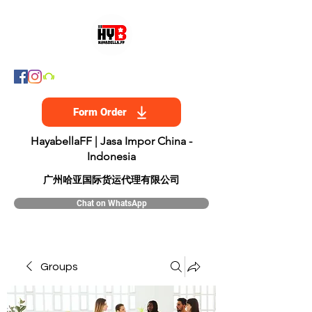
Form Order
HayabellaFF | Jasa Impor China -
Indonesia
​广州哈亚国际货运代理有限公司
Chat on WhatsApp
Groups