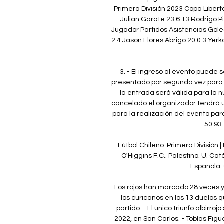
Primera División 2023 Copa Liber
Julian Garate 23 6 13 Rodrigo Pin
Jugador Partidos Asistencias Goles
2 4 Jason Flores Abrigo 20 0 3 Yer
3. - El ingreso al evento puede 
presentado por segunda vez para ing
la entrada será válida para la n
cancelado el organizador tendrá u
para la realización del evento para 
50 93.
Fútbol Chileno: Primera División | 
O'Higgins F.C.. Palestino. U. Cat
Española. 
Los rojos han marcado 28 veces y 
los curicanos en los 13 duelos qu
partido. - El único triunfo albirroj
2022, en San Carlos. - Tobías Figue