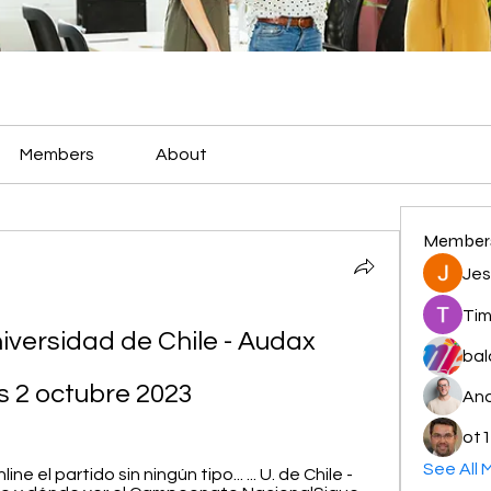
Members
About
Member
Jes
Tim
niversidad de Chile - Audax 
bal
is 2 octubre 2023
And
ot1
See All 
ne el partido sin ningún tipo... ... U. de Chile - 