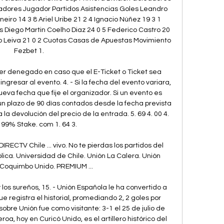
tadores Jugador Partidos Asistencias Goles Leandro 
eiro 14 3 8 Ariel Uribe 21 2 4 Ignacio Núñez 19 3 1 
 Diego Martin Coelho Diaz 24 0 5 Federico Castro 20 
ko Leiva 21 0 2 Cuotas Casas de Apuestas Movimiento 
Fezbet 1. 

ser denegado en caso que el E-Ticket o Ticket sea 
resar al evento. 4. - Si la fecha del evento variara, 
ueva fecha que fije el organizador. Si un evento es 
n plazo de 90 días contados desde la fecha prevista 
la devolución del precio de la entrada. 5. 69 4. 00 4. 
 99% Stake. com 1. 64 3. 

DIRECTV Chile ... vivo. No te pierdas los partidos del 
ólica. Universidad de Chile. Unión La Calera. Unión 
Coquimbo Unido. PREMIUM ...

los sureños, 15. - Unión Española le ha convertido a 
e registra el historial, promediando 2, 2 goles por 
o sobre Unión fue como visitante: 3-1 el 25 de julio de 
roa, hoy en Curicó Unido, es el artillero histórico del 