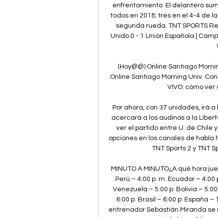
enfrentamiento. El delantero sum
todos en 2018: tres en el 4-4 de la
segunda rueda. TNT SPORTS Repl
Unido 0 - 1 Unión Española | Cam
(Hoy@@) Online Santiago Morni
Online Santiago Morning Univ. Con
VIVO: cómo ver o
Por ahora, con 37 unidades, irá a
acercará a los audinos a la Liber
ver el partido entre U. de Chile
opciones en los canales de habla h
TNT Sports 2 y TNT Sp
MINUTO A MINUTO¿A qué hora jueg
Perú – 4:00 p. m. Ecuador – 4:00 p
Venezuela – 5:00 p. Bolivia – 5:00
6:00 p. Brasil – 6:00 p. España – 
entrenador Sebastián Miranda se 