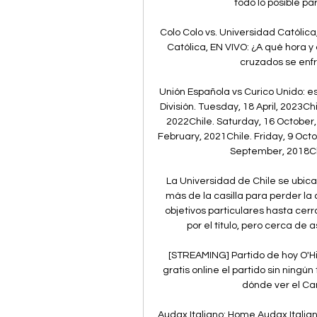
todo lo posible pa
Colo Colo vs. Universidad Católic
Católica, EN VIVO: ¿A qué hora y
cruzados se enfre
Unión Española vs Curico Unido: es
División. Tuesday, 18 April, 2023Ch
2022Chile. Saturday, 16 October,
February, 2021Chile. Friday, 9 Octo
September, 2018Chi
La Universidad de Chile se ubica 
más de la casilla para perder la 
objetivos particulares hasta cerra
por el título, pero cerca de 
[STREAMING] Partido de hoy O'Hi
gratis online el partido sin ningún 
dónde ver el Ca
Audax Italiano: Home Audax Italia