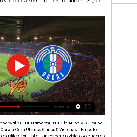
ómo y dónde ver el Campeonato NacionalSigue 
Sandoval 8 C. Bustamante 34 T. Figueroa 9 D. Coelho 
s Cara a Cara Últimos 6 años 8 Victorias 1 Empate 1 
n clasificación Chile Cup Primera División Goleadores 