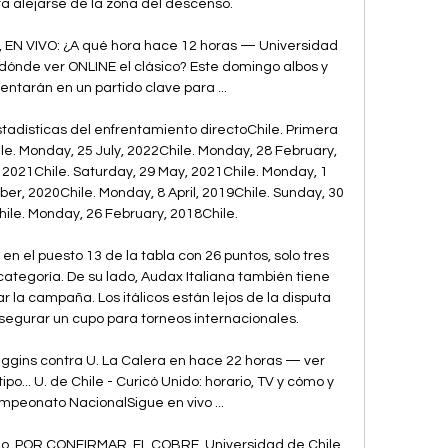
ra alejarse de la zona del descenso. 

a, EN VIVO: ¿A qué hora hace 12 horas — Universidad 
 dónde ver ONLINE el clásico? Este domingo albos y 
ntarán en un partido clave para ...

tadísticas del enfrentamiento directoChile. Primera 
ile. Monday, 25 July, 2022Chile. Monday, 28 February, 
 2021Chile. Saturday, 29 May, 2021Chile. Monday, 1 
ber, 2020Chile. Monday, 8 April, 2019Chile. Sunday, 30 
le. Monday, 26 February, 2018Chile. 

en el puesto 13 de la tabla con 26 puntos, solo tres 
categoría. De su lado, Audax Italiana también tiene 
r la campaña. Los itálicos están lejos de la disputa 
asegurar un cupo para torneos internacionales. 

ggins contra U. La Calera en hace 22 horas — ver 
tipo... U. de Chile - Curicó Unido: horario, TV y cómo y 
mpeonato NacionalSigue en vivo ...

no. POR CONFIRMAR. EL COBRE. Universidad de Chile. 