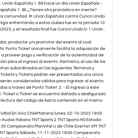
: Unión Española 1. 89 hace un día Unión Española - 
Española 1. 90 ¿Tienes otro pronóstico en mente? 
ra comunidad. ᐉ Unión Española contra Curicó Unido 
e liga enfrentando a estos clubes fue en la jornada 10 
3, y el resultado final fue Curicó Unido 0-1 Unión... 

dor, productor y/o promotor del evento al cual 
s. Punto Ticket únicamente facilita la adquisición de 
e a proveer pago y verificación de la autenticidad de 
n para el ingreso al evento. Asimismo, el uso de los 
tran subordinados en los siguientes Términos y 
Tickets y Tickets podrán ser presentados una única 
 serán considerados válidos para ingresar al evento 
s a través de Punto Ticket. 2. - El ingreso a este 
-Ticket o Ticket se encuentra dañado o desfigurado 
 lectura del código de barra contenido en el mismo. 

Fútbol En Vivo ChileMañana lunes, 02-10-2023 19:00 
Audax Italiano TNT Sports 2 TNT Sports HD Estadio 
:30 Campeonato PlanVital U de Chile Everton VM TNT 
 TNT Sports Sábado, 11-11-2023 19:00 Campeonato 