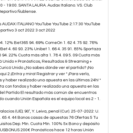
0 - 19:00. SANTA LAURA. Audax Italiano. VS. Club 
Deportivo Ñublense.

s AUDAX ITALIANO YouTube YouTube 2:17:30 YouTube 
ortivo 3 oct 2022 3 oct 2022

 94. 12% Bet365 94. 69% ComeOn 1. 62 4. 75 92. 78% 
yBet 4. 60 93. 23% Unibet 1. 66 4. 35 91. 85% Sportaza 
94. 22% Cuota más alta 1. 78 4. 09 5. 09 Cuota más 
ó Unido » Pronósticos, Resultados & Streaming + 
uricó Unido ¿No sabes dónde ver el partido? ¡No 
 2 ¡Entra y mira! Registrar y ver * ¡Para verlo, 
y haber realizado una apuesta en las últimas 24h! * 
ta con fondos y haber realizado una apuesta en las 
del Partido El resultado más común de encuentros 
o cuando Unión Española es el equipo local es 2 - 1. 

Palacios (UE); 90′, Y. Leiva, penal (Cur). 25-07-2022: U. 
3. 65 4. 44 Bonos casas de apuestas 76 Ofertas 5 Tu 
sitos Dep. Mín. Cuota Mín. 100% 5x Bono y depósito 
TUSBONUS 200€ Pronósticos hace 12 horas Unión 