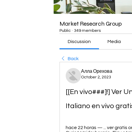
Market Research Group
Public
·
349 members
Discussion
Media
Back
Алла Орехова
October 2, 2023
[[En vivo###]!] Ver U
Italiano en vivo grat
hace 22 horas — ... ver gratis onli