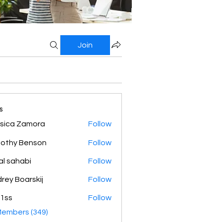
Join
s
sica Zamora
Follow
othy Benson
Follow
al sahabi
Follow
rey Boarskij
Follow
1ss
Follow
Members (349)