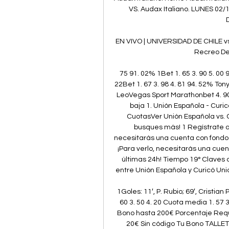
VS. Audax Italiano. LUNES 02/1
EN VIVO | UNIVERSIDAD DE CHILE v
Recreo Dep
75 91. 02% 1Bet 1. 65 3. 90 5. 00
22Bet 1. 67 3. 98 4. 81 94. 52% Ton
LeoVegas Sport Marathonbet 4. 90 
baja 1. Unión Española - Curic
CuotasVer Unión Española vs. C
busques más! 1 Regístrate aquí
necesitarás una cuenta con fondos 
¡Para verlo, necesitarás una cuen
últimas 24h! Tiempo 19° Claves 
entre Unión Española y Curicó Unid
1Goles: 11′, P. Rubio; 69′, Cristian 
60 3. 50 4. 20 Cuota media 1. 57 
Bono hasta 200€ Porcentaje Requi
20€ Sin código Tu Bono TALLE