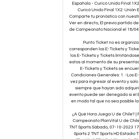
Española - Curicó Unido Final 1X2
Curicó Unido Final 1X2: Unión 
Comparte tu pronóstico con nuest
Ver en directo, El previo partido d
de Campeonato Nacional el 18/04/202
Punto Ticket no es organiza
corresponden los E-Tickets y Ticket
los E-Tickets y Tickets limitándos
estos al momento de su presentació
E-Tickets y Tickets se encuen
Condiciones Generales: 1. -Los E-
vez para ingresar al evento y solo
siempre que hayan sido adquirido
evento puede ser denegado si el E
en modo tal que no sea posible la
¿A Qué Hora Juega U de Chile? | 
Campeonato PlanVital U de Chile 
TNT Sports Sábado, 07-10-2023 17
Sports 2 TNT Sports HD Estadio