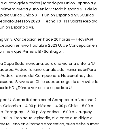
a cuatro goles, todos jugando por Unión Española y 
 primera rueda y uno en la victoria hispana 2-1 de la 
ay: Curicó Unido 0 – 1 Unión Española 9:35Curicó 
peonato Betsson 2023 - Fecha 10 TNT Sports Replay: 
Unión Española vs. 

ng Univ. Concepción en hace 20 horas — (Hoy@@) 
cepción en vivo 1 octubre 2023 U. de Concepción en 
nline y qué Primera B · Santiago ...

 la Copa Sudamericana, pero una victoria ante la ‘U’ 
tadores. Audax Italiano: canales de transmisiónPara 
 y Audax Italiano del Campeonato Nacional hay dos 
ispana. Si vives en Chile puedes seguirlo a través de 
orts HD. ¿Dónde ver online el partido U. 

an U. Audax Italiano por el Campeonato Nacional? 
. Colombia – 4:00 p. México – 4:00 p. Chile – 5:00 p. 
 p. Paraguay – 5:00 p. Argentina – 6:00 p. Uruguay – 
11:00 p. Tras aquel episodio, el elenco que dirige el 
mete lleno en el torneo doméstico, pues debe sumar 