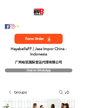
Form Order
HayabellaFF | Jasa Impor China -
Indonesia
​广州哈亚国际货运代理有限公司
Chat on WhatsApp
Groups