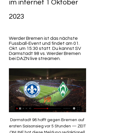
im internet 1 Oktober 
2023
Werder Bremen ist das nächste 
Fussball-Event und findet am 01. 
Okt. um 15:30 statt. Du kannst SV 
Darmstadt 98 vs. Werder Bremen 
bei DAZN live streamen.
Darmstadt 98 hofft gegen Bremen auf ersten Saisonsieg vor 5 Stunden — ZEIT ONLINE hat diese Meldung redaktionell nicht bearbeitet. Aufsteiger Darmstadt 98 hofft im Heimspiel gegen Werder Bremen auf den ersten ...

Von daher muss man den schlechtesten Saisonstart in der Vereinsgeschichte sicherlich auch ein wenig relativieren. Dennoch ist es natürlich ein Alarmsignal, wenn man nach fünf Spielen nur einen Punkt auf dem Konto hat. Die letzten drei Teams, die nämlich nach drei Spielen genau einen Zähler hatten, sind am Ende abgestiegen. 

SV Darmstadt 98 vor dem Bremen-Spiel: Die Lilien wollen vor 6 Stunden — Der SV Darmstadt 98 will gegen Werder Bremen endlich den ersten Saisonsieg einfahren. Ein Blick in die Vergangenheit offenbart ein gutes Omen.

Am letzten Wochenende war der 1. FC Köln zu Gast im Weserstadion und ging dabei nach einer halben Stunde in Führung. Es dauerte aber nicht lange, ehe Rafael Borre der Ausgleich für die Grün-Weißen gelang. Nach dem Wechsel war es Superjoker Justin Njinmah, der den 2:1-Siegtreffer markierte. In dieser Saison war lediglich Mathys Tel vom FC Bayern als Einwechselspieler erfolgreicher als der junge Bremer. Voraussichtliche Aufstellung von Werder Bremen: Verletzte und Gesperrte Spieler von Werder Bremen: Letzte Spiele von Werder Bremen: Unser Darmstadt – Werder Bremen Tipp im Quotenvergleich 01. 2023 – 1/X/2 Darmstadt – Werder Bremen Direkter Vergleich / H2H-Bilanz Insgesamt standen sich die Teams von Darmstadt 98 und Werder Bremen erst in 14 Spielen gegenüber. 

[Live-HD<] Darmstadt gegen Werder im internet 1 Oktober vor 8 Stunden — SV Werder Bremen (Bundesliga 2023/2024, 6. Spieltag) vor 4 Stunden — vor 5 Tagen — Live im TV und Online-Stream: So seht ihr die Sonntagspartie ...

33 Gegentore in 34 Spielen waren eine tolle Bilanz. Heuer kassierte Darmstadt in nur fünf Bundesligaspielen bereits 16 Tore. Das ist der schlechteste Wert im gesamten Oberhaus. Am vergangenen Wochenende kam die Niederlage beim extrem stark aufspielenden VfB Stuttgart nicht überraschend, wenngleich man dazu sagen muss, dass sich die Lilien lange Zeit als extrem wehrhaft erwiesen haben. Per Eigentor ging Darmstadt zunächst sogar noch in Führung. Auch nach dem Rückstand noch vor der Pause gab sich das Team von Torsten Lieberknecht nicht auf, musste am Ende aber eine 1:3-Pleite schlucken. 

SV Darmstadt 98 vs. Werder Bremen Werder Bremen ist das nächste Fussball-Event und findet am 01. Okt. um 15:30 statt. Du kannst SV Darmstadt 98 vs. Werder Bremen bei DAZN live streamen.

Der direkte Vergleich spricht dabei mit 6:3-Siegen für die Bremer. Fünf weitere Duelle endeten mit einem Remis. Allerdings haben die Lilien in ihren wenigen Jahren in der Bundesliga gegen keinen anderen Klub mehr Punkte geholt als gegen die Elf von der Weser. Generell ist die Reise nach Darmstadt für die Bremer selten angenehm gewesen. Darmstadt verlor am Böllenfalltor noch nie ein Punktspiel gegen den SV Werder. Den einzigen Auswärtssieg holten sich die Bremer im Dezember 1981 im DFB-Pokal, seinerzeit noch unter Otto Rehhagel. Die letzte Begegnung überhaupt gab es im März 2022 in der zweiten Liga. Werder Bremen siegte daheim nach einem Treffer von Niclas Füllkrug mit 1:0 und sollte schon wenige Wochen später den Aufstieg in die Bundesliga feiern. 

Voraussichtliche Aufstellung von Darmstadt: Verletzte und Gesperrte Spieler von Darmstadt: Letzte Spiele von Darmstadt: Werder Bremen – Statistik & aktuelle Form Überrascht schauten viele Beobachter der Fußball-Szene in der Sommerpause in Richtung Weser. Die Bremer hatten tatsächlich Naby Keita aus Liverpool verpflichtet. Mit ihm wollte man in dieser Saison richtig Schwung holen. Nur war der ehemalige Leipziger Bulle bis dato immer verletzt und kam am letzten Wochenende erstmals für den SVW zum Einsatz. Am Sonntag in Darmstadt wird der Guineer aber zum ersten Mal in der Startelf erwartet. Video: In diesem Video erwarten euch spannende Analysen und aktuelle Einschätzungen zu den anstehenden Bundesligaspielen, die allesamt viel Spannung versprechen. 

Die Moral im Team von Ole Werner ist intakt und in der Summe würden wir daher zwischen Darmstadt und Werder Bremen zu einer Prognose auf einen Auswärtssieg neigen. „Wir sind dabei, sukzessive ein Team aufzubauen und zu entwickeln, um Werder langfristig in der Bundesliga zu etablieren. “ Allerdings läuft auswärts nicht viel zusammen. Saisonübergreifend gab es in den letzten fünf Auswärtsspielen fünf Niederlagen. Das ist die längste Negativserie in der Fremde seit der Bremer Abstiegssaison 1979/80. Dafür hat der SV Werder auf Reisen ein Ass im Ärmel. Im Kalenderjahr 2023 war nämlich kein Angreifer auswärts so erfolgreich wie Marvin Ducksch, der in diesem Jahr bei Gastspielen acht Tore und einen Assist vorweisen kann. 

SV Darmstadt 98 - SV Werder Bremen im Live-Stream und vor 23 Stunden — gegen 1. FC Köln bei einem der Fanradios von Darmstadt oder SV Werder Bremen fündig. Schauen Sie auch auf den Online-Kanälen des SV Darmstadt ...

Wie immer mit einer ausführlichen Prognose und den Quoten zu den Bundesliga Tipps. (Quelle: YouTube / Wettbasis) Positive Tendenz und gute Moral Es ist nicht der verkehrteste Zeitpunkt, um seinen Star endlich fit zu haben. Die Bremer hatten nämlich Probleme, in die Saison zu kommen. Mit zwei Siegen aus den letzten drei Spielen sieht die Welt nun schon ein wenig rosiger aus. Erstmals seit 13 Monaten gelang sogar ein Sieg nach Rückstand. 

SV Darmstadt 98 gegen Werder Bremen Direkter Vergleich Online Spiele · Heute Live · Champions League · Europa League · Conference League · HBL · Alle Wettbewerbe Bundesliga. 6. Spieltag. Darmstadt - Werder.

Darmstadt – Werder Bremen Quoten | 3 Top-Tipps Tipp Quote Wetten? Risiko Sieg Werder Bremen 2. 40 Bet-at-home mittel Ducksch trifft 2. 30 Bet365 Über 2, 5 Tore 1. 70 Betano gering Wettquoten Stand: 29. 09. 2023, 11:27 Die Bremer sind nach einigen Anlaufschwierigkeiten nun in der neuen Spielzeit angekommen. Mit sechs Punkte belegt das Team von Ole Werner den elften Platz. Wichtig ist dabei, dass die Tendenz positiv ist. Von daher ist es nicht verwunderlich, dass die Quoten beim Wettanbieter Interwetten die Gäste von der Weser in diesem direkten Duell als leichten Favoriten ansehen. 

Vier dieser Partien fanden noch in der zweiten Liga statt und dazu kommt die Pleite im DFB-Pokal beim Regionalligisten FC Homburg. Das klingt nicht danach, als müsste man in der Begegnung zwischen Darmstadt und Werder Bremen die Quoten auf einen Heimsieg zwingend ins Visier nehmen. „Aber am Sonntag wollen wir gegen Bremen den ersten Dreier holen. Wir sind so heiß danach, den ersten Dreier zu holen. Da werden wir alles dafür tun und Vollgas-Fußball spielen. “ Der Schlüssel, um als Aufsteiger in der Bundesliga funktionieren zu können, ist sicherlich eine stabile Abwehr und genau dort haben die Lilien ihre Probleme. In der vergangen Saison war die beste Abwehr der zweiten Liga noch das Faustpfand für den Aufstieg. 

Werder Bremen dürfte aber das reifere Team sein. Die zwei Saisonsiege gab es gegen die Teams auf den Rängen 16 und 18. Nun treten die Bremer beim 17. an. Klingt danach, als könnten sich die Grün-Weißen mit einem Sieg vom Tabellenkeller absetzen, obwohl es zuletzt fünf Auswärtspleiten in Serie gab. Vielleicht stellt Marvin Ducksch seine Auswärtsqualitäten wieder unter Beweis. Wir können uns vorstellen, in der Bwin App zwischen Darmstadt und Werder Bremen einen Tipp auf einen Treffer des Angreifers zu platzieren. Opta-Facts – Darmstadt vs. 

[[Liveübertragung**]] Darmstadt gegen Werder Bremen im vor 8 Stunden — vor 3 Stunden — SV Werder Bremen · 18 Sender 7 Kanäle. DAZN 2; DAZN 2 HD; DAZN; DAZN (App) Bundesliga: SV Darmstadt 98 - SV Werder ...

[[[STREAMEN<]]@] Darmstadt gegen Werder Bremen im vor 9 Stunden — [STREAMEN<]]@] Darmstadt gegen Werder Bremen im internet 1 Oktober 2023 Liveticker zu den Spielen der Bundesliga bei Eurosport: Die ...

SV Darmstadt 98 gegen Werder Bremen vor 7 Stunden — Internet. Internet für zu Hause und unterwegs. TV-Entertainment. Fernsehen wann und wo du willst. Mail & Cloud. Gratis E-Mail, Webseiten und ...

Das ist sicherlich ein Szenario, was man auch bei den Lilien nicht ausschließen kann. Interessant ist, dass zumindest drei Mannschaften im Augenblick nur einen Punkt haben. Mit einem Torverhältnis von 6:16 springt momentan nicht mehr als Rang 17 raus. Von daher fällt auch vor dem Match zwischen Darmstadt und Werder Bremen die Prognose auf eine sehr schwere Saison der Lilien sicherlich nicht schwer. 

SV Werder Bremen (Bundesliga 2023/2024, 6. Spieltag) Liveticker SV Darmstadt 98 - SV Werder Bremen (Bundesliga 2023/2024, 6. Spieltag)

Darmstadt vs. Werder Bremen Tipp, Prognose & Quoten 01. 10. 23Wenn Torsten Lieberknecht davon spricht, dass die Bundesliga wie Cluburlaub ist und seine Mannschaft als Neuling nicht immer erwünscht ist, versucht er, den Finger in die Wunde zu legen und vor allem Schiedsrichter zu sensibilisieren. Ob sich der Lilien-Coach auch am Samstag benachteiligt fühlen wird, muss sich während der 90 Minuten zeigen. Seine Rede hat aber generell keinen Einfluss auf unseren Darmstadt gegen Werder Bremen Tipp. Inhaltsverzeichnis Darmstadt 98 hat noch nicht sonderlich viele Jahre im deutschen Oberhaus auf dem Buckel. 

Werder Bremen Tipp Darmstadt hat gegen Bremen seine meisten Punkte in der Bundesliga gesammelt. Werder Bremen gewann am Böllenfalltor zuletzt im Dezember 1981. Die Lilien haben zu Hause noch nie ein Punktspiel gegen Werder verloren. Darmstadt hat seinen schlechtesten Bundesliga-Start aller Zeiten hingelegt. Die Grün-Weißen haben zwei ihrer letzten drei Bundesligaspiele gewonnen. Darmstadt 98 kassierte in der Bundesliga bereits 16 Gegentore, Höchstwert in der Liga. 

Statistik Highlights für Darmstadt gegen Werder Bremen Wettbasis-Prognose & Darmstadt – Werder Bremen Tipp Die Darmstädter sind alles andere als gut in die Saison gekommen. Ein Punkt aus fünf Spielen ist kein gutes Omen, um auch in der kommenden Spielzeit noch erstklassi