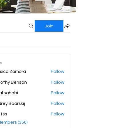
Join
s
sica Zamora
Follow
othy Benson
Follow
al sahabi
Follow
rey Boarskij
Follow
1ss
Follow
Members (350)