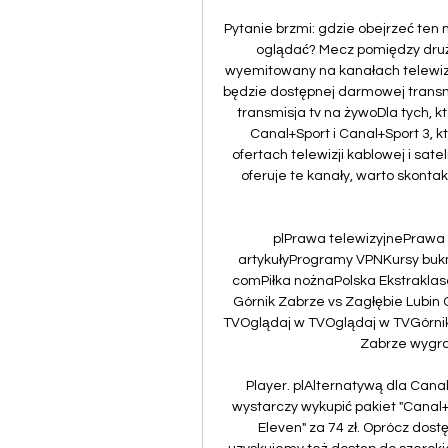
Pytanie brzmi: gdzie obejrzeć ten 
oglądać? Mecz pomiędzy druży
wyemitowany na kanałach telewizyj
będzie dostępnej darmowej transmis
transmisja tv na żywoDla tych, kt
Canal+Sport i Canal+Sport 3, 
ofertach telewizji kablowej i satel
oferuje te kanały, warto skontak
plPrawa telewizyjnePrawa 
artykułyProgramy VPNKursy bukm
comPiłka nożnaPolska Ekstraklas
Górnik Zabrze vs Zagłębie Lubin 
TVOglądaj w TVOglądaj w TVGórnik
Zabrze wygra
Player. plAlternatywą dla Canal
wystarczy wykupić pakiet "Canal+"
Eleven" za 74 zł. Oprócz dost