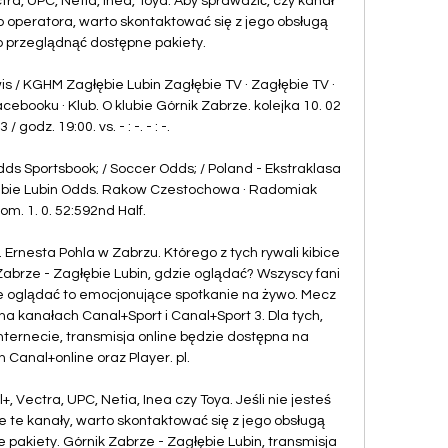
ra, UPC, Netia, Inea, Toya. Aby sprawdzić, czy kanał 
 operatora, warto skontaktować się z jego obsługą 
b przeglądnąć dostępne pakiety. 

wis / KGHM Zagłębie Lubin Zagłębie TV · Zagłębie TV · 
ebooku · Klub. O klubie Górnik Zabrze. kolejka 10. 02 
/ godz. 19:00. vs. - : -. - : -.

ds Sportsbook; / Soccer Odds; / Poland - Ekstraklasa 
lebie Lubin Odds. Rakow Czestochowa · Radomiak 
m. 1. 0. 52:592nd Half.

 Ernesta Pohla w Zabrzu. Którego z tych rywali kibice 
abrze - Zagłębie Lubin, gdzie oglądać? Wszyscy fani 
zie oglądać to emocjonujące spotkanie na żywo. Mecz 
na kanałach Canal+Sport i Canal+Sport 3. Dla tych, 
nternecie, transmisja online będzie dostępna na 
 Canal+online oraz Player. pl. 

+, Vectra, UPC, Netia, Inea czy Toya. Jeśli nie jesteś 
e te kanały, warto skontaktować się z jego obsługą 
pakiety. Górnik Zabrze - Zagłębie Lubin, transmisja 