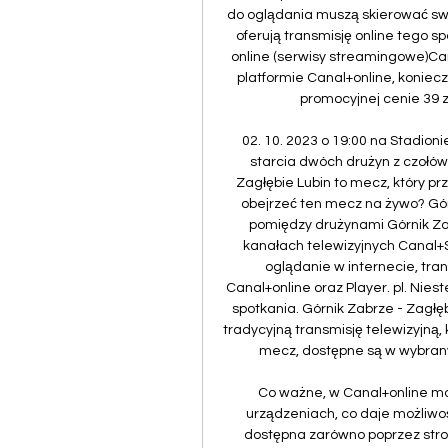
do oglądania muszą skierować swo
oferują transmisję online tego sp
online (serwisy streamingowe)Ca
platformie Canal+online, koniecz
promocyjnej cenie 39 z
02. 10. 2023 o 19:00 na Stadion
starcia dwóch drużyn z czołówk
Zagłębie Lubin to mecz, który pr
obejrzeć ten mecz na żywo? Gór
pomiędzy drużynami Górnik Za
kanałach telewizyjnych Canal+Sp
oglądanie w internecie, tra
Canal+online oraz Player. pl. Nies
spotkania. Górnik Zabrze - Zagłębi
tradycyjną transmisję telewizyjną, 
mecz, dostępne są w wybranych
Co ważne, w Canal+online mo
urządzeniach, co daje możliwość
dostępna zarówno poprzez stron