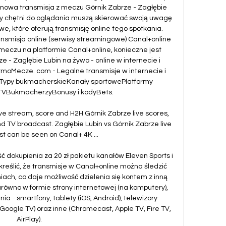
mowa transmisja z meczu Górnik Zabrze - Zagłębie 
cy chętni do oglądania muszą skierować swoją uwagę 
, które oferują transmisję online tego spotkania. 
ansmisja online (serwisy streamingowe) Canal+online 
meczu na platformie Canal+online, konieczne jest 
e - Zagłębie Lubin na żywo - online w internecie i 
armoMecze. com - Legalne transmisje w internecie i 
eTypy bukmacherskieKanały sportowePlatformy 
 TVBukmacherzyBonusy i kodyBets. 

ive stream, score and H2H Górnik Zabrze live scores, 
nd TV broadcast. Zagłębie Lubin vs Górnik Zabrze live 
t can be seen on Canal+ 4K ...

dokupienia za 20 zł pakietu kanałów Eleven Sports i 
reślić, że transmisje w Canal+online można śledzić 
ch, co daje możliwość dzielenia się kontem z inną 
równo w formie strony internetowej (na komputery), 
nia - smartfony, tablety (iOS, Android), telewizory 
oogle TV) oraz inne (Chromecast, Apple TV, Fire TV, 
AirPlay). 
