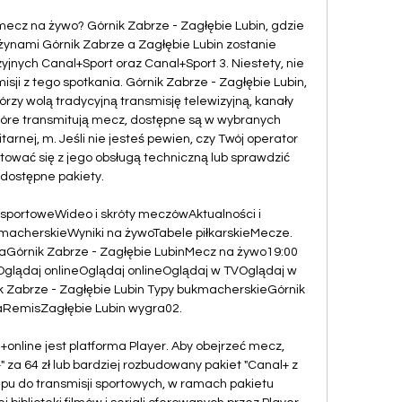
mecz na żywo? Górnik Zabrze - Zagłębie Lubin, gdzie 
nami Górnik Zabrze a Zagłębie Lubin zostanie 
nych Canal+Sport oraz Canal+Sport 3. Niestety, nie 
ji z tego spotkania. Górnik Zabrze - Zagłębie Lubin, 
órzy wolą tradycyjną transmisję telewizyjną, kanały 
które transmitują mecz, dostępne są w wybranych 
itarnej, m. Jeśli nie jesteś pewien, czy Twój operator 
tować się z jego obsługą techniczną lub sprawdzić 
dostępne pakiety. 

sportoweWideo i skróty meczówAktualności i 
acherskieWyniki na żywoTabele piłkarskieMecze. 
aGórnik Zabrze - Zagłębie LubinMecz na żywo19:00 
Oglądaj onlineOglądaj onlineOglądaj w TVOglądaj w 
 Zabrze - Zagłębie Lubin Typy bukmacherskieGórnik 
RemisZagłębie Lubin wygra02. 

+online jest platforma Player. Aby obejrzeć mecz, 
 za 64 zł lub bardziej rozbudowany pakiet "Canal+ z 
ępu do transmisji sportowych, w ramach pakietu 