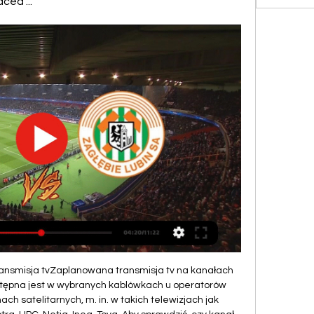
ced ...
transmisja tvZaplanowana transmisja tv na kanałach 
stępna jest w wybranych kablówkach u operatorów 
ach satelitarnych, m. in. w takich telewizjach jak 