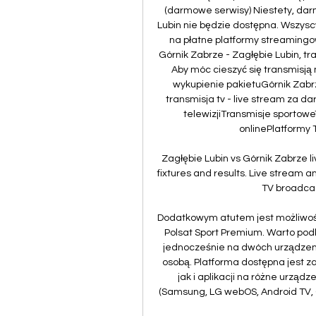
(darmowe serwisy) Niestety, dar
Lubin nie będzie dostępna. Wszys
na płatne platformy streamingowe
Górnik Zabrze - Zagłębie Lubin, tr
Aby móc cieszyć się transmisją 
wykupienie pakietu﻿Górnik Zabrz
transmisja tv - live stream za d
telewizjiTransmisje sportow
onlinePlatformy
Zagłębie Lubin vs Górnik Zabrze l
fixtures and results. Live stream a
TV broadcas
Dodatkowym atutem jest możliwość 
Polsat Sport Premium. Warto podk
jednocześnie na dwóch urządzenia
osobą. Platforma dostępna jest za
jak i aplikacji na różne urządze
(Samsung, LG webOS, Android TV, G