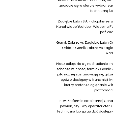
Platforma satelitarna Canal+, Vect
znajduje się w ofercie wybranego
techniczną lu
Zagłębie Lubin S.A. - oficjalny ser
Kanał wideo Youtube · Wideo na Fac
paź 2023 
Gornik Zabrze vs Zaglebie Lubin Od
Odds; /. Gornik Zabrze vs Zag
Rado
Mecz odbędzie się na Stadionie im.
zobaczą w lepszej formie? Górnik Z
piłki nożnej zastanawiają się, gd
będzie dostępny w transmisji tv 
którzy preferują oglądanie w i
platformach
in. w Platformie satelitarnej Canal
pewien, czy Twój operator oferuj
techniczną lub sprawdzić dostępne 