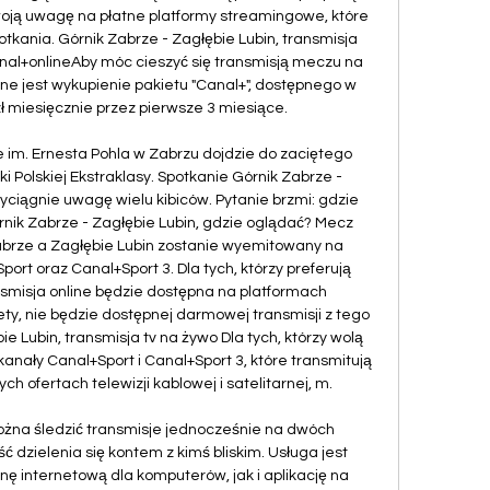
ją uwagę na płatne platformy streamingowe, które 
otkania. Górnik Zabrze - Zagłębie Lubin, transmisja 
nal+onlineAby móc cieszyć się transmisją meczu na 
ne jest wykupienie pakietu "Canal+", dostępnego w 
ł miesięcznie przez pierwsze 3 miesiące. 

ie im. Ernesta Pohla w Zabrzu dojdzie do zaciętego 
i Polskiej Ekstraklasy. Spotkanie Górnik Zabrze - 
zyciągnie uwagę wielu kibiców. Pytanie brzmi: gdzie 
nik Zabrze - Zagłębie Lubin, gdzie oglądać? Mecz 
brze a Zagłębie Lubin zostanie wyemitowany na 
ort oraz Canal+Sport 3. Dla tych, którzy preferują 
nsmisja online będzie dostępna na platformach 
tety, nie będzie dostępnej darmowej transmisji z tego 
e Lubin, transmisja tv na żywo Dla tych, którzy wolą 
kanały Canal+Sport i Canal+Sport 3, które transmitują 
 ofertach telewizji kablowej i satelitarnej, m. 

żna śledzić transmisje jednocześnie na dwóch 
 dzielenia się kontem z kimś bliskim. Usługa jest 
ę internetową dla komputerów, jak i aplikację na 