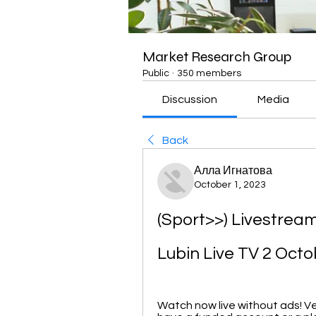
Market Research Group
Public
·
350 members
Discussion
Media
Back
Алла Игнатова
October 1, 2023
(Sport>>) Livestream
Lubin Live TV 2 Oct
Watch now live without ads! Ve