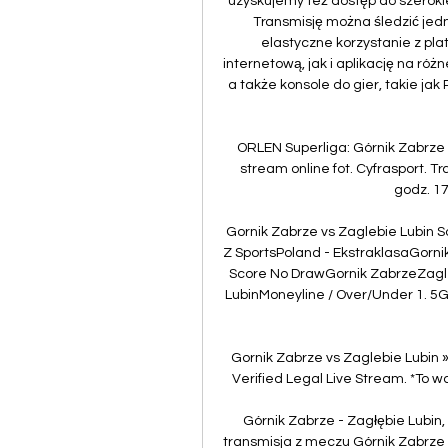
uzyskujemy też dostęp do szerokiej 
Transmisję można śledzić jed
elastyczne korzystanie z pla
internetową, jak i aplikację na różn
a także konsole do gier, takie jak P
ORLEN Superliga: Górnik Zabrze 
stream online fot. Cyfrasport. T
godz. 17:
Gornik Zabrze vs Zaglebie Lubin S
Z SportsPoland - EkstraklasaGornik
Score No DrawGornik ZabrzeZagle
LubinMoneyline / Over/Under 1. 5G
Gornik Zabrze vs Zaglebie Lubin »
Verified Legal Live Stream. *To w
Górnik Zabrze - Zagłębie Lubin
transmisja z meczu Górnik Zabrze -