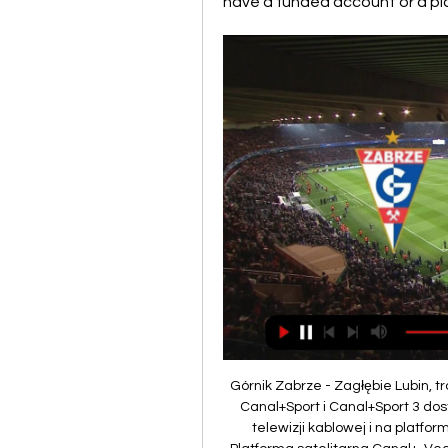
have a funded account or a pla
Górnik Zabrze - Zagłębie Lubin, 
Canal+Sport i Canal+Sport 3 do
telewizji kablowej i na platform