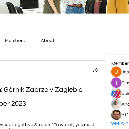
Members
About
Member
Jes
Tim
: Górnik Zabrze v Zagłębie 
bal
ober 2023
And
ot1
See All 
rified Legal Live Stream. *To watch, you must 