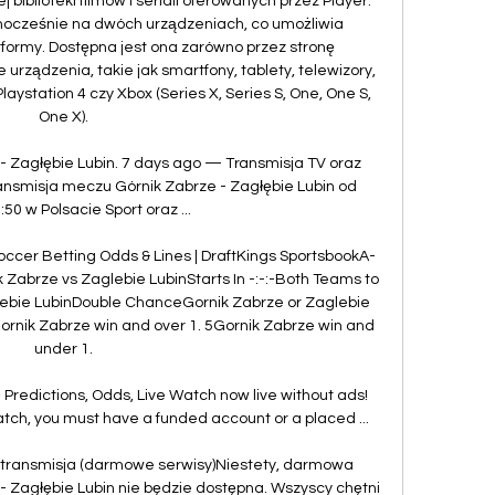
biblioteki filmów i seriali oferowanych przez Player. 
nocześnie na dwóch urządzeniach, co umożliwia 
tformy. Dostępna jest ona zarówno przez stronę 
e urządzenia, takie jak smartfony, tablety, telewizory, 
laystation 4 czy Xbox (Series X, Series S, One, One S, 
One X). 

- Zagłębie Lubin. 7 days ago — Transmisja TV oraz 
ransmisja meczu Górnik Zabrze - Zagłębie Lubin od 
50 w Polsacie Sport oraz ...

occer Betting Odds & Lines | DraftKings SportsbookA-
 Zabrze vs Zaglebie LubinStarts In -:-:-Both Teams to 
bie LubinDouble ChanceGornik Zabrze or Zaglebie 
ornik Zabrze win and over 1. 5Gornik Zabrze win and 
under 1. 

 Predictions, Odds, Live Watch now live without ads! 
atch, you must have a funded account or a placed ...

, transmisja (darmowe serwisy)Niestety, darmowa 
 Zagłębie Lubin nie będzie dostępna. Wszyscy chętni 