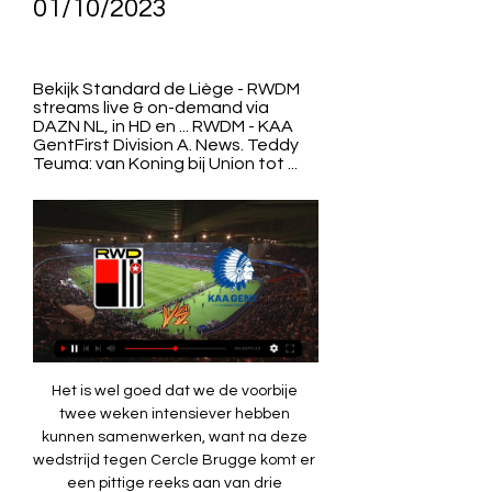
01/10/2023
Bekijk Standard de Liège - RWDM 
streams live & on-demand via 
DAZN NL, in HD en ... RWDM - KAA 
GentFirst Division A. News. Teddy 
Teuma: van Koning bij Union tot ...
Het is wel goed dat we de voorbije twee weken intensiever hebben kunnen samenwerken, want na deze wedstrijd tegen Cercle Brugge komt er een pittige reeks aan van drie wedstrijden kort op elkaar. [[[tv#]]>>>] Standard RWDM kijken live stream 02/09/2023 2 sep 2023 — [tv#]]>>>] Standard RWDM kijken live stream 02/09/2023 20 aug 2023 — De Pro League topmatches van Anderlecht/ Standard de Liège/ Club[[[stroom>>]>>]] Standard Cercle kijken live 19/08/2023 18 aug 2023 — matchDayLabel 1 KAS Eupen EUP za 29 jul 2 - 2 WES KVC Westerlo Sporting Charleroi CHA 1 - 1 OHL OH Leuven RWDM 0 - 4 GNK KRC Genk RoyalJupiler Pro League | Live of in replay, nieuws en video 18 uur geleden — RWDM - Cercle Brugge. matchDayLabel 26 17 feb Reguliere competitie - FootballLeagueCalendarElement. 

sporza Sporza neemt het op zich om van de populaire sporten sociale gebeurtenissen te maken en kleine sporten te doen begrijpen enVolontaire-gruppen 16 uur geleden — >> Live Kortrijk - Anderlecht stream kijken OH Leuven - Gent Zondag 17 september 2023 - 18:30 uur King Power at Den Dreef Stadion((Vandaag>>>)) Brugge Charleroi kijken streaming 16 septembeKijk hier gratis naar voetbalwedstrijden uit de Club Brugge Hesgoal. 

(TV) Antwerp RWDM kijken stream 23 september 2023 23 sep 2023 — (TV) Antwerp RWDM kijken stream 23 september 2023 Alle uitzendingen van Sporza op radio, TV en livestream gebundeld in 1 handig overzicht, ...

Zo gemakkelijk kun je de pro league live op tv volgen. Kan ik zien welke wedstrijden er gespeeld gaan worden? Naar welke voetbal wedstrijden op TV ga jij vandaag kijken? Bekijk alle voetbalwedstrijden die vandaag op televisie te zien zijn in een handig tijdschema. (Voetbal-) RWDM Cercle Brugge kijken live stream 16. 09. 3 uur geleden — (Voetbal-) RWDM Cercle Brugge kijken live stream 16. Livestream 20. 

45u | Club Brugge - Charleroi | JPL 3 uur geleden — Livestream 20. 45u | Club Brugge - Charleroi - Kijk deze zaterdag wedstrijd in de Belgische Jupiler Pro League gratis via eenDe Europa League is ook op RTL 7 te zien. De Champions League is te zien bij Veronica en Ziggo Sport. Via Ziggo Sport Totaal zijn alle Champions League-wedstrijden live te zien en Veronica heeft de rechten voor één livewedstrijd in de UEFA Champions League per speeldag. 

((Sport-tv!!)) RWDM Union Saint-Gilloise kijken streaming 28 [[vandaag==]-] Standard Gent kijken streaming 06. 05. 2023(SPORT-TV-) Club >> Live RWDM - Union Saint-Gilloise stream kijken Club Brugge - Genk Zondag .

((STREAMEN!)) RWDM Gent kijken live 01/10/2023 15 uur geleden — (STREAMEN!)) RWDM Gent kijken live 01/10/2023 3 dagen geleden — Live RWDM - Gent stream kijken Union Saint-Gilloise - Sporting Charleroi ...

com jupiler pro league hesgoal club brugge hesgoal antwerp hesgoal kv mechelen liverpool live stream gratis hesgoal anderlecht brugge hesgoal beerschot beveren livestream voetbal hesgoal paide anderlecht hesgoal voetbal genk hesgoals voetbal hesgoal antwerp drita hesgoal antwerp union hesgoal anderlecht paide hesgoal com voetbal live stream belgisch voetbal belgisch voetbal live stream hesgoal. [[VOETBAL<]] Club Brugge tegen Gent kijken live op tv 3/ 3 sep 2023 — Standard RWDM kijken streaming 2 11 uur geleden — Live. Zijn carrière moet geherlanceerd worden, want hij heeft in het verleden al de nodige blessures gehad. resultaten, programma, RWDM - Cercle Brugge live RWDM uitslagen en programma - volg RWDM live uitslagen, resultaten, programma en wedstrijddetails op[voetbal kijken! ] RWDM - Cercle Brugge Live Kijken op tv en livestream 16. 2023Cláudio Caçapa ziet meer mogelijkheden voor RWDM nu alle versterkingen er zijn: “Ik kan het karakter van het team veranderen” 📺🥊👉RWDM - Cercle Brugge Live Kijken “We hebben het gemist, ja. 

(stroom>>) RWDM Gent kijken live 1 oktober 2023 9 uur geleden — 1. [[[tv#]]>>>] Standard RWDM kijken live stream 02/09/2023 Sep 2, 2023 — WaarStandard vs RWDM Live Score and Live Stream ScoreBat is covering ...

(VOETBAL*) Antwerp RWDM kijken streaming 23 september 8 dagen geleden — (VOETBAL*) Antwerp RWDM kijken streaming 23 september 2023 Tickets kan je eenvoudig online kopen. Hier vind je alle informatie over het... [[[online<<<][]] Gent Club Brugge kijken live 3 september 20 3 sep 2023 — [VANDAAG###] Standard RWDM kijken streaming 2 11 uur geleden — Live Gent GENT-Club Brugge LIVE STREAM Kijken. Waar gratis? Veel Gestelde... Live Voetbal Kijken Vandaag/Vanavond België. [livestream-tv-] RWDM Gent kijken live 01/10/2023 Met een ab 5 uur geleden — [livestream-tv-] RWDM Gent kijken live 01/10/2023 Met een abonnement van ELEVEN ON DAZN kan je in full HD één stream per keer bekijken in de... 

matchDayLabel 7 15 sep 0 - 3 16 sep 16:00 18:15 17 sep 13:30 19:15 Reguliere competitie - FootballLeagueCalendarElement. matchDayLabel 8 22 sep 23 sep 24 sep Reguliere competitie - FootballLeagueCalendarElement. matchDayLabel 9 29 sep 30 sep 1 okt Reguliere competitie - FootballLeagueCalendarElement. matchDayLabel 10 6 okt 7 okt 8 okt Reguliere competitie - FootballLeagueCalendarElement. hesgoal anderlecht hesgoal voetbal hesgoal anderlecht paide hesgoal voetbal anderlecht hesgoal livestream antwerp hesgoal. comes waar je rwdm - waasland beveren kunt kijken hesgoal belgie hesgoal paide anderlecht hesgoal be Union Saint-Gilloise Position Sporting Charleroi Position 14 Position 5 Standard Liège Olympique Lyonnais Position 1 Swift Hesperange Position 2 RSC Anderlecht II Position 6 Club Brugge II Position 3 Lierse Kempenzonen Waasland-Beveren Beerschot-Wilrijk Position 4 Standard Liège II Position 10 Position 7 Excelsior Virton Position 12 Position 8 Position 11 04 283' 0 1 00 0' 6 4 2 03 193' 3 200' 103' 166' 20' 02 46' 01 65' 235' 44' Populaire zoekopdrachten hesgoal psg hes goal live hesgoal antwerp drita hesgoal voetbal belgie hesgoal antwerp hesgoal belgium hesgoal antwerpen hesgoal livestream hesgoal pro hesgoal live hesgoal voetbal live gesgoal. 

Nkta 1 Group - North Kitsap Trails Association 3 dagen geleden — (streamen! ) RWDM Union SG kijken streaming 28 september 2023 4 dagen geleden — [Sport###]]===] Cercle Union kijken stream 24 september 2023... matchDayLabel 12 27 okt 28 okt 29 okt Reguliere competitie - FootballLeagueCalendarElement. matchDayLabel 13 3 nov 4 nov 5 nov Reguliere competitie - FootballLeagueCalendarElement. matchDayLabel 14 10 nov 11 nov 12 nov Reguliere competitie - FootballLeagueCalendarElement. matchDayLabel 15 24 nov 25 nov 26 nov Reguliere competitie - FootballLeagueCalendarElement. 

(((LIVE))) RWDM Gent kijken 1 oktober 2023 9 uur geleden — (LIVE))) RWDM Gent kijken 1 oktober 2023 3 dagen geleden — (Livestream<<<<) RWD Molenbeek Union kijken live stream 28.09.2023 14 uur geleden ...

((VOETBAL-)) RWDM Gent kijken stream 1 oktober 2023 5 uur ge5 uur geleden — <]] RWD Molenbeek Union kijken live stream 28 KAA Gent JPL MD16: RWDM - Sporting Charleroi JPL MD16: Club Brugge... (((TV KIJKEN>>>))) RWD... [[VOETBAL<]] Club Brugge tegen Gent kijken live op tv 3/ 3 sep 2023 — Standard RWDM kijken streaming 2 11 uur geleden — Live. Livestream-tv***. Gent Brugge kijken live stream 03. 09. 20 8 uur geleden — Kijk hier... [VANDAAG#] RWDM Gent kijken stream 1 oktober 2023 5 uur geleden — [VANDAAG#] RWDM Gent kijken stream 1 oktober 2023 De wedstrijd wordt gespeeld in Luminus Arena in Genk. 

matchDayLabel 16 1 dec 2 dec 3 dec Reguliere competitie - FootballLeagueCalendarElement. matchDayLabel 17 8 dec 9 dec 10 dec Reguliere competitie - FootballLeagueCalendarElement. matchDayLabel 18 15 dec 16 dec 17 dec Reguliere competitie - FootballLeagueCalendarElement. Livestream... matchDayLabel 7 15 sep 0 - 3 16 sep 4 - 2 17 sep Reguliere competitie - FootballLeagueCalendarElement. matchDayLabel 8 22 sep 23 sep 24 sep 3 - 3 Reguliere competitie - FootballLeagueCalendarElement. matchDayLabel 9 29 sep 30 sep 1 okt 13:30 16:00 18:30 19:15 Reguliere competitie - FootballLeagueCalendarElement. 

(((sport-tv==))) RWD Molenbeek KAA Gent kijken 9 uur geleden — [streamen##] Westerlo KAA Gent kijken streaming 13 (TV KIJKEN!! ) Westerlo RWD Molenbeek - Cercle Brugge. 13:00. Union - KRC Genk.

[VOETBAL>>>>] OHL Gent kijken stream 17 september 2023 Het lHet laatste nieuws van OHL - check de laatste resultaten, updates, spelersinfo, interviews, highlights en meer. Ook voor de kleinere clubs als FC Den Bosch, Go Ahead Eagles, FC Dordrecht of Telstar kun je bij ons terecht. Bij Voetbal Op TV kun je de Pro League topmatches van Anderlecht, Standard de Liège, Club Brugge live online bekijken via de aanbieders VOOsport, Orange Football, TV Vlaanderen, Proximus All Sports en Telenet Play Sports. 

[[VOETBAL<]] Club Brugge tegen Gent kijken live op tv 3/ 3 sep 2023 — Standard RWDM kijken streaming 2 11 uur geleden — Live .Livestream-tv***. Gent Brugge kijken live stream 03.09.20 8 uur geleden — Kijk hier ...

matchDayLabel 2 4 aug 0 - 1 5 aug 1 - 2 6 aug Reguliere competitie - FootballLeagueCalendarElement. Het huidige aanbod van live voetbal streams omvat topcompetities zoals de Jupiler League, Jupiler League, Champions League Live Games, Europa League, Serie A, La Liga, Premier League en Ligue 1 maar ook kanalen die de voetbalwedstrijden live uitzenden zoals ESPN 2/4/5/6 en Ziggo Sport Extra. Ook al zeggen we soms dat er te veel wedstrijden zijn. 

matchDayLabel 25 10 feb Reguliere competitie - FootballLeagueCalendarElement. matchDayLabel 26 17 feb Reguliere competitie - FootballLeagueCalendarElement. matchDayLabel 1 KAS Eupen EUP za 29 jul 2 - 2 WES KVC Westerlo Sporting Charleroi CHA 1 - 1 OHL OH Leuven RWDM 0 - 4 GNK KRC Genk Royal Antwerp FC RAFC zo 30 jul 1 - 0 CER Cercle Brugge KAA Gent GNT 3 - 2 KVK KV Kortrijk Club Brugge BRU KVM KV Mechelen STVV STV STA Standard Luik Reguliere competitie - FootballLeagueCalendarElement. 

(((SPORT-TV>))) Cercle Brugge Westerlo kijken stream 2 23 sep 2022 — RWDM. Cercle. Als dat in orde is kun je de live stream 12 Live OH Leuven - Kortrijk stream kijken Cercle Brugge - WesterloWat mogen we van hem verwachten? “Ik denk dat Je