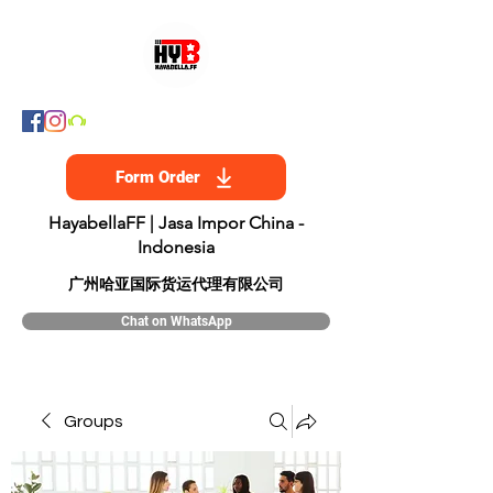
Form Order
HayabellaFF | Jasa Impor China -
Indonesia
​广州哈亚国际货运代理有限公司
Chat on WhatsApp
Groups