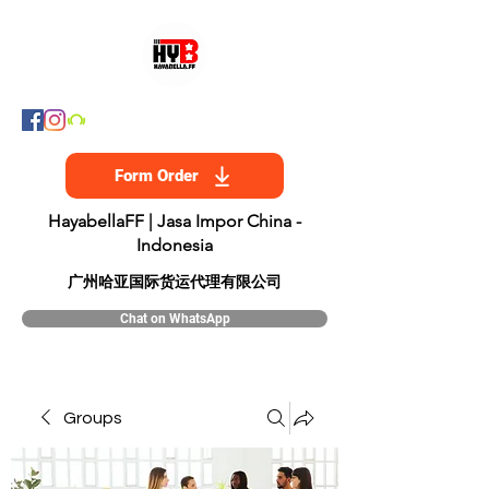
Form Order
HayabellaFF | Jasa Impor China -
Indonesia
​广州哈亚国际货运代理有限公司
Chat on WhatsApp
Groups